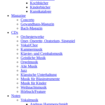
Kochbücher
Kinderbücher
Kunstkataloge
Magazine
Concerto
Gewandhaus-Magazin
Bach-Magazin
CDs
Orchesterwerke
Oper, Operette, Oratorium, Singspiel
Vokal/Chor
Kammermusik
Klavier- und Cembalomusik
Geistliche Musik
Orgelmusik
Alte Musik
Jazz
Klassische Unterhaltung
Musik für Blasinstrumente
Musik für Kinder
Weihnachtsmusik
Hörbuch/Feature
Noten
Vokalmusik
Andreas Hammerschmidt