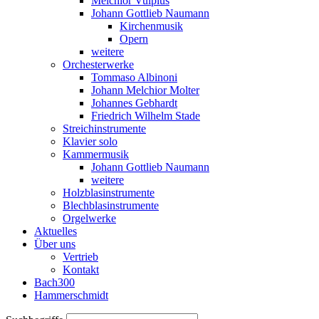
Melchior Vulpius
Johann Gottlieb Naumann
Kirchenmusik
Opern
weitere
Orchesterwerke
Tommaso Albinoni
Johann Melchior Molter
Johannes Gebhardt
Friedrich Wilhelm Stade
Streichinstrumente
Klavier solo
Kammermusik
Johann Gottlieb Naumann
weitere
Holzblasinstrumente
Blechblasinstrumente
Orgelwerke
Aktuelles
Über uns
Vertrieb
Kontakt
Bach300
Hammerschmidt