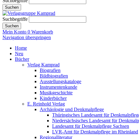
Suchbegriffe
Suchen
Suchbegriffe
Suchen
Mein Konto
0
Warenkorb
Navigation überspringen
Home
Neu
Bücher
Verlag Kamprad
Biografien
Bildbiografien
Ausstellungskataloge
Instrumentenkunde
Musikgeschichte
Kinderbücher
E. Reinhold Verlag
Archäologie und Denkmalpflege
Thüringisches Landesamt für Denkmalpfleg
Niedersächsisches Landesamt für Denkmalp
Landesamt für Denkmalpflege Sachsen
LVR-Amt für Denkmalpflege im Rheinland
Regionalliteratur