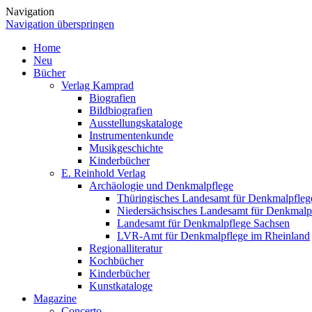
Navigation
Navigation überspringen
Home
Neu
Bücher
Verlag Kamprad
Biografien
Bildbiografien
Ausstellungskataloge
Instrumentenkunde
Musikgeschichte
Kinderbücher
E. Reinhold Verlag
Archäologie und Denkmalpflege
Thüringisches Landesamt für Denkmalpfleg
Niedersächsisches Landesamt für Denkmalp
Landesamt für Denkmalpflege Sachsen
LVR-Amt für Denkmalpflege im Rheinland
Regionalliteratur
Kochbücher
Kinderbücher
Kunstkataloge
Magazine
Concerto