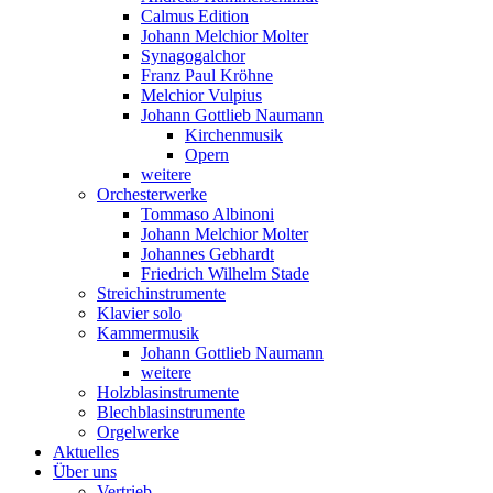
Calmus Edition
Johann Melchior Molter
Synagogalchor
Franz Paul Kröhne
Melchior Vulpius
Johann Gottlieb Naumann
Kirchenmusik
Opern
weitere
Orchesterwerke
Tommaso Albinoni
Johann Melchior Molter
Johannes Gebhardt
Friedrich Wilhelm Stade
Streichinstrumente
Klavier solo
Kammermusik
Johann Gottlieb Naumann
weitere
Holzblasinstrumente
Blechblasinstrumente
Orgelwerke
Aktuelles
Über uns
Vertrieb