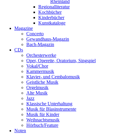
Rheinland
Regionalliteratur
Kochbücher
Kinderbücher
Kunstkataloge
Magazine
Concerto
Gewandhaus-Magazin
Bach-Magazin
CDs
Orchesterwerke
Oper, Operette, Oratorium, Singspiel
Vokal/Chor
Kammermusik
Klavier- und Cembalomusik
Geistliche Musik
Orgelmusik
Alte Musik
Jazz
Klassische Unterhaltung
Musik für Blasinstrumente
Musik für Kinder
Weihnachtsmusik
Hörbuch/Feature
Noten