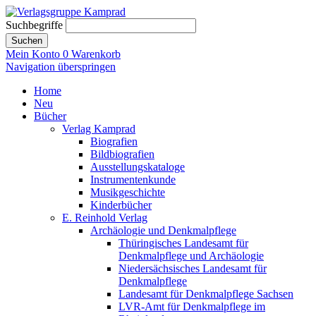
Suchbegriffe
Suchen
Mein Konto
0
Warenkorb
Navigation überspringen
Home
Neu
Bücher
Verlag Kamprad
Biografien
Bildbiografien
Ausstellungskataloge
Instrumentenkunde
Musikgeschichte
Kinderbücher
E. Reinhold Verlag
Archäologie und Denkmalpflege
Thüringisches Landesamt für
Denkmalpflege und Archäologie
Niedersächsisches Landesamt für
Denkmalpflege
Landesamt für Denkmalpflege Sachsen
LVR-Amt für Denkmalpflege im