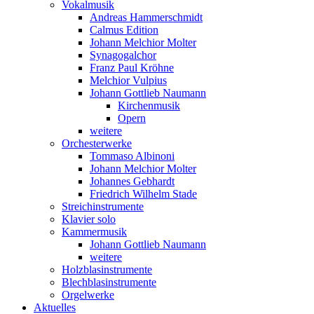
Vokalmusik
Andreas Hammerschmidt
Calmus Edition
Johann Melchior Molter
Synagogalchor
Franz Paul Kröhne
Melchior Vulpius
Johann Gottlieb Naumann
Kirchenmusik
Opern
weitere
Orchesterwerke
Tommaso Albinoni
Johann Melchior Molter
Johannes Gebhardt
Friedrich Wilhelm Stade
Streichinstrumente
Klavier solo
Kammermusik
Johann Gottlieb Naumann
weitere
Holzblasinstrumente
Blechblasinstrumente
Orgelwerke
Aktuelles