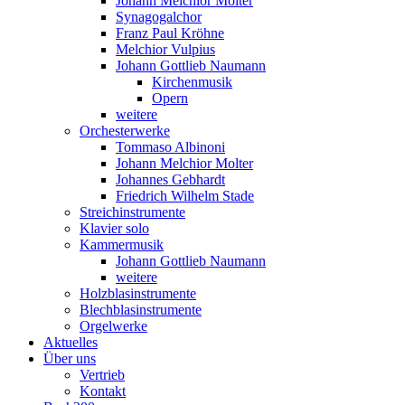
Johann Melchior Molter
Synagogalchor
Franz Paul Kröhne
Melchior Vulpius
Johann Gottlieb Naumann
Kirchenmusik
Opern
weitere
Orchesterwerke
Tommaso Albinoni
Johann Melchior Molter
Johannes Gebhardt
Friedrich Wilhelm Stade
Streichinstrumente
Klavier solo
Kammermusik
Johann Gottlieb Naumann
weitere
Holzblasinstrumente
Blechblasinstrumente
Orgelwerke
Aktuelles
Über uns
Vertrieb
Kontakt