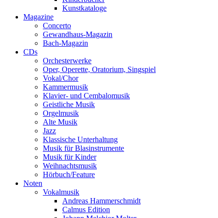
Kunstkataloge
Magazine
Concerto
Gewandhaus-Magazin
Bach-Magazin
CDs
Orchesterwerke
Oper, Operette, Oratorium, Singspiel
Vokal/Chor
Kammermusik
Klavier- und Cembalomusik
Geistliche Musik
Orgelmusik
Alte Musik
Jazz
Klassische Unterhaltung
Musik für Blasinstrumente
Musik für Kinder
Weihnachtsmusik
Hörbuch/Feature
Noten
Vokalmusik
Andreas Hammerschmidt
Calmus Edition