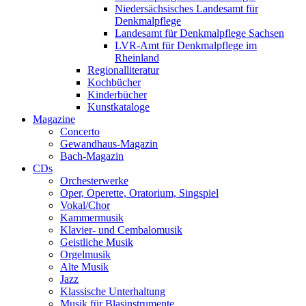
Niedersächsisches Landesamt für
Denkmalpflege
Landesamt für Denkmalpflege Sachsen
LVR-Amt für Denkmalpflege im
Rheinland
Regionalliteratur
Kochbücher
Kinderbücher
Kunstkataloge
Magazine
Concerto
Gewandhaus-Magazin
Bach-Magazin
CDs
Orchesterwerke
Oper, Operette, Oratorium, Singspiel
Vokal/Chor
Kammermusik
Klavier- und Cembalomusik
Geistliche Musik
Orgelmusik
Alte Musik
Jazz
Klassische Unterhaltung
Musik für Blasinstrumente