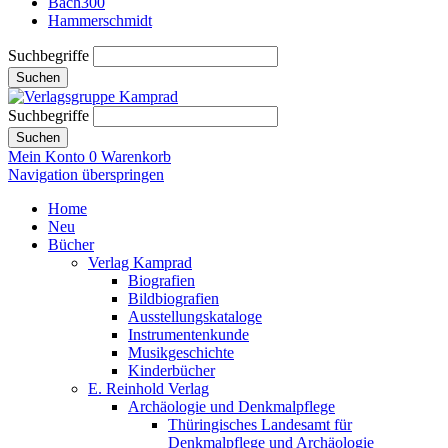
Bach300
Hammerschmidt
Suchbegriffe
Suchen
Suchbegriffe
Suchen
Mein Konto
0
Warenkorb
Navigation überspringen
Home
Neu
Bücher
Verlag Kamprad
Biografien
Bildbiografien
Ausstellungskataloge
Instrumentenkunde
Musikgeschichte
Kinderbücher
E. Reinhold Verlag
Archäologie und Denkmalpflege
Thüringisches Landesamt für
Denkmalpflege und Archäologie