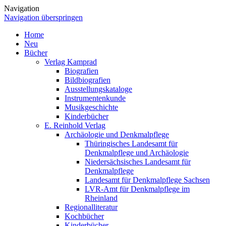
Navigation
Navigation überspringen
Home
Neu
Bücher
Verlag Kamprad
Biografien
Bildbiografien
Ausstellungskataloge
Instrumentenkunde
Musikgeschichte
Kinderbücher
E. Reinhold Verlag
Archäologie und Denkmalpflege
Thüringisches Landesamt für
Denkmalpflege und Archäologie
Niedersächsisches Landesamt für
Denkmalpflege
Landesamt für Denkmalpflege Sachsen
LVR-Amt für Denkmalpflege im
Rheinland
Regionalliteratur
Kochbücher
Kinderbücher