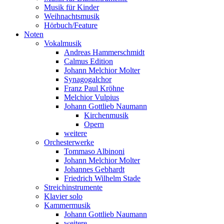
Musik für Kinder
Weihnachtsmusik
Hörbuch/Feature
Noten
Vokalmusik
Andreas Hammerschmidt
Calmus Edition
Johann Melchior Molter
Synagogalchor
Franz Paul Kröhne
Melchior Vulpius
Johann Gottlieb Naumann
Kirchenmusik
Opern
weitere
Orchesterwerke
Tommaso Albinoni
Johann Melchior Molter
Johannes Gebhardt
Friedrich Wilhelm Stade
Streichinstrumente
Klavier solo
Kammermusik
Johann Gottlieb Naumann
weitere