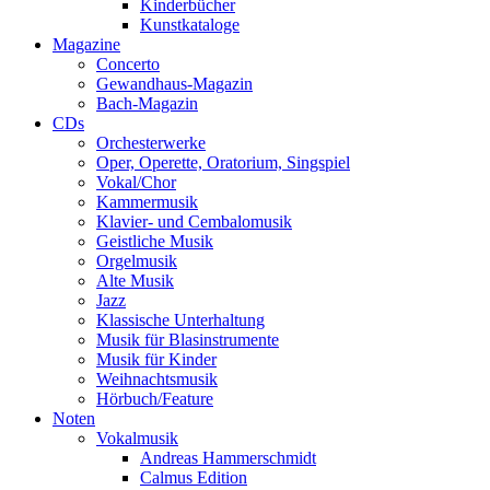
Kinderbücher
Kunstkataloge
Magazine
Concerto
Gewandhaus-Magazin
Bach-Magazin
CDs
Orchesterwerke
Oper, Operette, Oratorium, Singspiel
Vokal/Chor
Kammermusik
Klavier- und Cembalomusik
Geistliche Musik
Orgelmusik
Alte Musik
Jazz
Klassische Unterhaltung
Musik für Blasinstrumente
Musik für Kinder
Weihnachtsmusik
Hörbuch/Feature
Noten
Vokalmusik
Andreas Hammerschmidt
Calmus Edition