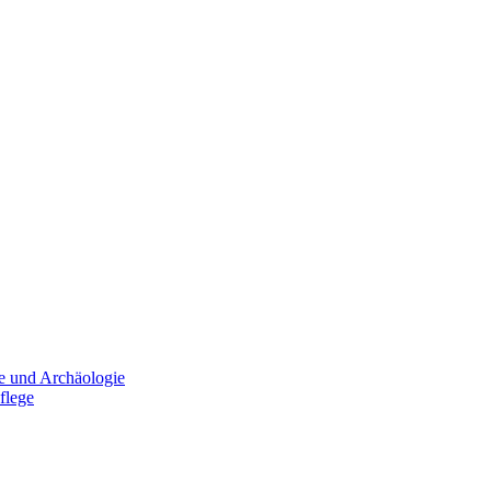
e und Archäologie
flege