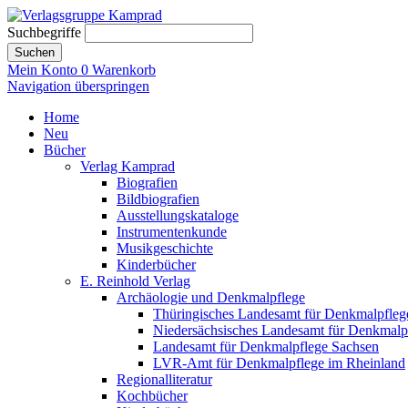
Suchbegriffe
Suchen
Mein Konto
0
Warenkorb
Navigation überspringen
Home
Neu
Bücher
Verlag Kamprad
Biografien
Bildbiografien
Ausstellungskataloge
Instrumentenkunde
Musikgeschichte
Kinderbücher
E. Reinhold Verlag
Archäologie und Denkmalpflege
Thüringisches Landesamt für Denkmalpfleg
Niedersächsisches Landesamt für Denkmalp
Landesamt für Denkmalpflege Sachsen
LVR-Amt für Denkmalpflege im Rheinland
Regionalliteratur
Kochbücher