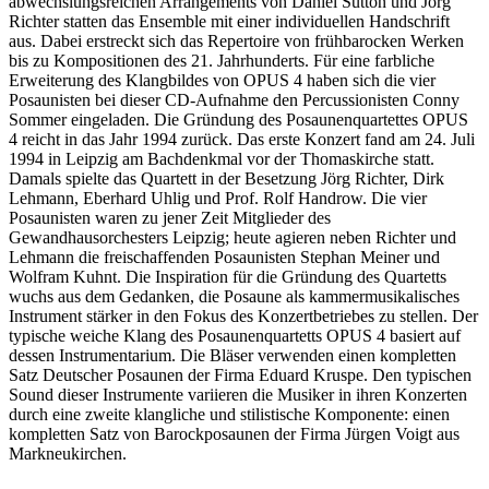
abwechslungsreichen Arrangements von Daniel Sutton und Jörg
Richter statten das Ensemble mit einer individuellen Handschrift
aus. Dabei erstreckt sich das Repertoire von frühbarocken Werken
bis zu Kompositionen des 21. Jahrhunderts. Für eine farbliche
Erweiterung des Klangbildes von OPUS 4 haben sich die vier
Posaunisten bei dieser CD-Aufnahme den Percussionisten Conny
Sommer eingeladen. Die Gründung des Posaunenquartettes OPUS
4 reicht in das Jahr 1994 zurück. Das erste Konzert fand am 24. Juli
1994 in Leipzig am Bachdenkmal vor der Thomaskirche statt.
Damals spielte das Quartett in der Besetzung Jörg Richter, Dirk
Lehmann, Eberhard Uhlig und Prof. Rolf Handrow. Die vier
Posaunisten waren zu jener Zeit Mitglieder des
Gewandhausorchesters Leipzig; heute agieren neben Richter und
Lehmann die freischaffenden Posaunisten Stephan Meiner und
Wolfram Kuhnt. Die Inspiration für die Gründung des Quartetts
wuchs aus dem Gedanken, die Posaune als kammermusikalisches
Instrument stärker in den Fokus des Konzertbetriebes zu stellen. Der
typische weiche Klang des Posaunenquartetts OPUS 4 basiert auf
dessen Instrumentarium. Die Bläser verwenden einen kompletten
Satz Deutscher Posaunen der Firma Eduard Kruspe. Den typischen
Sound dieser Instrumente variieren die Musiker in ihren Konzerten
durch eine zweite klangliche und stilistische Komponente: einen
kompletten Satz von Barockposaunen der Firma Jürgen Voigt aus
Markneukirchen.