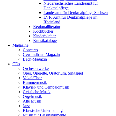
Niedersächsisches Landesamt für
Denkmalpflege
Landesamt für Denkmalpflege Sachsen
LVR-Amt für Denkmalpflege im
Rheinland
Regionalliteratur
Kochbücher
Kinderbücher
Kunstkataloge
Magazine
Concerto
Gewandhaus-Magazin
Bach-Magazin
CDs
Orchesterwerke
Oper, Operette, Oratorium, Singspiel
Vokal/Chor
Kammermusik
Klavier- und Cembalomusik
Geistliche Musik
Orgelmusik
Alte Musik
Jazz
Klassische Unterhaltung
Musik für Blasinstrumente