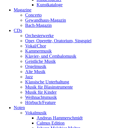
Kunstkataloge
Magazine
Concerto
Gewandhaus-Magazin
Bach-Magazin
CDs
Orchesterwerke
Oper, Operette, Oratorium, Singspiel
Vokal/Chor
Kammermusik
Klavier- und Cembalomusik
Geistliche Musik
Orgelmusik
Alte Musik
Jazz
Klassische Unterhaltung
Musik für Blasinstrumente
Musik für Kinder
Weihnachtsmusik
Hörbuch/Feature
Noten
Vokalmusik
Andreas Hammerschmidt
Calmus Edition