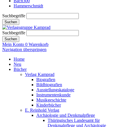
Bach300
Hammerschmidt
Suchbegriffe
Suchen
Suchbegriffe
Suchen
Mein Konto
0
Warenkorb
Navigation überspringen
Home
Neu
Bücher
Verlag Kamprad
Biografien
Bildbiografien
Ausstellungskataloge
Instrumentenkunde
Musikgeschichte
Kinderbücher
E. Reinhold Verlag
Archäologie und Denkmalpflege
Thüringisches Landesamt für
Denkmalpflege und Archäologie