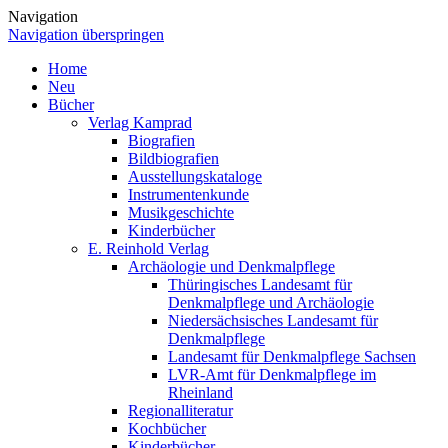
Navigation
Navigation überspringen
Home
Neu
Bücher
Verlag Kamprad
Biografien
Bildbiografien
Ausstellungskataloge
Instrumentenkunde
Musikgeschichte
Kinderbücher
E. Reinhold Verlag
Archäologie und Denkmalpflege
Thüringisches Landesamt für
Denkmalpflege und Archäologie
Niedersächsisches Landesamt für
Denkmalpflege
Landesamt für Denkmalpflege Sachsen
LVR-Amt für Denkmalpflege im
Rheinland
Regionalliteratur
Kochbücher
Kinderbücher