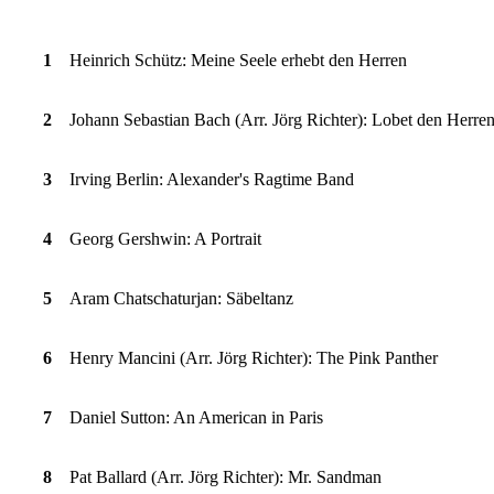
1
Heinrich Schütz: Meine Seele erhebt den Herren
2
Johann Sebastian Bach (Arr. Jörg Richter):
Lobet den Herren
3
Irving Berlin:
Alexander's Ragtime Band
4
Georg Gershwin:
A Portrait
5
Aram Chatschaturjan:
Säbeltanz
6
Henry Mancini (Arr. Jörg Richter):
The Pink Panther
7
Daniel Sutton:
An American in Paris
8
Pat Ballard (Arr. Jörg Richter):
Mr. Sandman