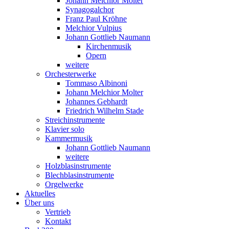
Johann Melchior Molter
Synagogalchor
Franz Paul Kröhne
Melchior Vulpius
Johann Gottlieb Naumann
Kirchenmusik
Opern
weitere
Orchesterwerke
Tommaso Albinoni
Johann Melchior Molter
Johannes Gebhardt
Friedrich Wilhelm Stade
Streichinstrumente
Klavier solo
Kammermusik
Johann Gottlieb Naumann
weitere
Holzblasinstrumente
Blechblasinstrumente
Orgelwerke
Aktuelles
Über uns
Vertrieb
Kontakt