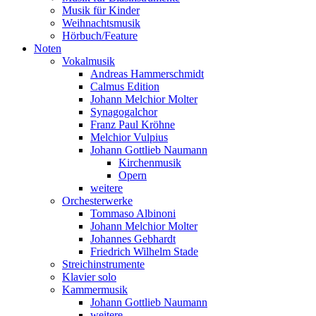
Musik für Kinder
Weihnachtsmusik
Hörbuch/Feature
Noten
Vokalmusik
Andreas Hammerschmidt
Calmus Edition
Johann Melchior Molter
Synagogalchor
Franz Paul Kröhne
Melchior Vulpius
Johann Gottlieb Naumann
Kirchenmusik
Opern
weitere
Orchesterwerke
Tommaso Albinoni
Johann Melchior Molter
Johannes Gebhardt
Friedrich Wilhelm Stade
Streichinstrumente
Klavier solo
Kammermusik
Johann Gottlieb Naumann
weitere