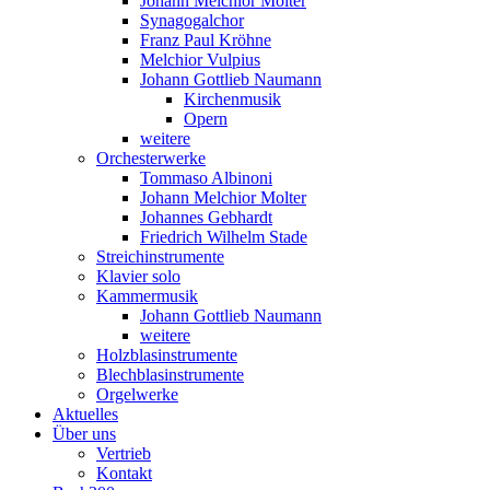
Johann Melchior Molter
Synagogalchor
Franz Paul Kröhne
Melchior Vulpius
Johann Gottlieb Naumann
Kirchenmusik
Opern
weitere
Orchesterwerke
Tommaso Albinoni
Johann Melchior Molter
Johannes Gebhardt
Friedrich Wilhelm Stade
Streichinstrumente
Klavier solo
Kammermusik
Johann Gottlieb Naumann
weitere
Holzblasinstrumente
Blechblasinstrumente
Orgelwerke
Aktuelles
Über uns
Vertrieb
Kontakt