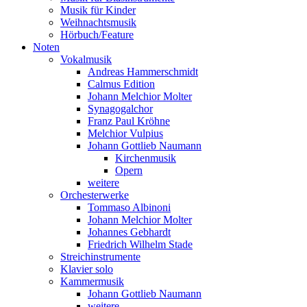
Musik für Kinder
Weihnachtsmusik
Hörbuch/Feature
Noten
Vokalmusik
Andreas Hammerschmidt
Calmus Edition
Johann Melchior Molter
Synagogalchor
Franz Paul Kröhne
Melchior Vulpius
Johann Gottlieb Naumann
Kirchenmusik
Opern
weitere
Orchesterwerke
Tommaso Albinoni
Johann Melchior Molter
Johannes Gebhardt
Friedrich Wilhelm Stade
Streichinstrumente
Klavier solo
Kammermusik
Johann Gottlieb Naumann
weitere