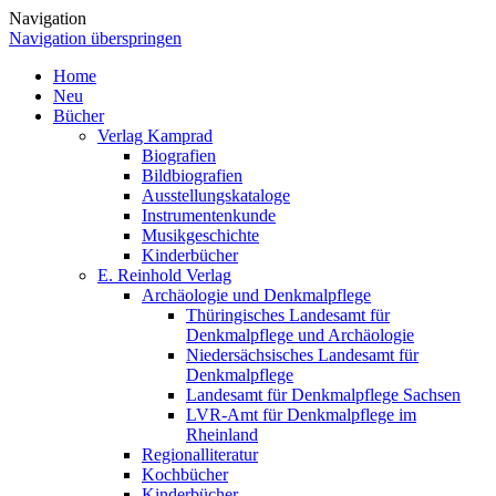
Navigation
Navigation überspringen
Home
Neu
Bücher
Verlag Kamprad
Biografien
Bildbiografien
Ausstellungskataloge
Instrumentenkunde
Musikgeschichte
Kinderbücher
E. Reinhold Verlag
Archäologie und Denkmalpflege
Thüringisches Landesamt für
Denkmalpflege und Archäologie
Niedersächsisches Landesamt für
Denkmalpflege
Landesamt für Denkmalpflege Sachsen
LVR-Amt für Denkmalpflege im
Rheinland
Regionalliteratur
Kochbücher
Kinderbücher