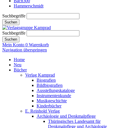
Bach300
Hammerschmidt
Suchbegriffe
Suchen
Suchbegriffe
Suchen
Mein Konto
0
Warenkorb
Navigation überspringen
Home
Neu
Bücher
Verlag Kamprad
Biografien
Bildbiografien
Ausstellungskataloge
Instrumentenkunde
Musikgeschichte
Kinderbücher
E. Reinhold Verlag
Archäologie und Denkmalpflege
Thüringisches Landesamt für
Denkmalpflege und Archäologie