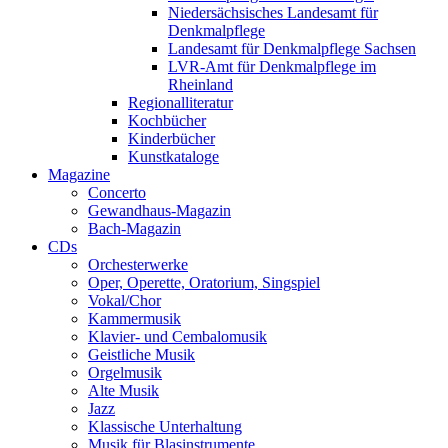
Niedersächsisches Landesamt für
Denkmalpflege
Landesamt für Denkmalpflege Sachsen
LVR-Amt für Denkmalpflege im
Rheinland
Regionalliteratur
Kochbücher
Kinderbücher
Kunstkataloge
Magazine
Concerto
Gewandhaus-Magazin
Bach-Magazin
CDs
Orchesterwerke
Oper, Operette, Oratorium, Singspiel
Vokal/Chor
Kammermusik
Klavier- und Cembalomusik
Geistliche Musik
Orgelmusik
Alte Musik
Jazz
Klassische Unterhaltung
Musik für Blasinstrumente