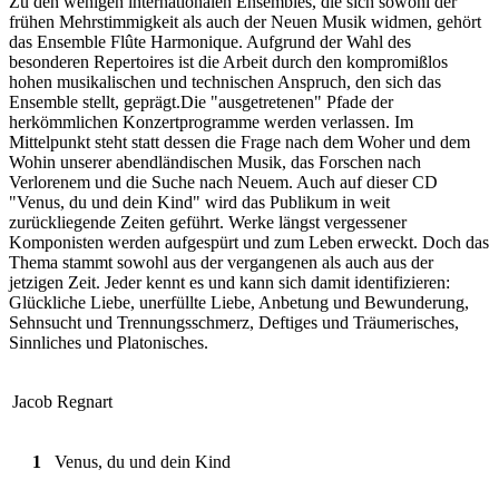
Zu den wenigen internationalen Ensembles, die sich sowohl der
frühen Mehrstimmigkeit als auch der Neuen Musik widmen, gehört
das Ensemble Flûte Harmonique. Aufgrund der Wahl des
besonderen Repertoires ist die Arbeit durch den kompromißlos
hohen musikalischen und technischen Anspruch, den sich das
Ensemble stellt, geprägt.Die "ausgetretenen" Pfade der
herkömmlichen Konzertprogramme werden verlassen. Im
Mittelpunkt steht statt dessen die Frage nach dem Woher und dem
Wohin unserer abendländischen Musik, das Forschen nach
Verlorenem und die Suche nach Neuem. Auch auf dieser CD
"Venus, du und dein Kind" wird das Publikum in weit
zurückliegende Zeiten geführt. Werke längst vergessener
Komponisten werden aufgespürt und zum Leben erweckt. Doch das
Thema stammt sowohl aus der vergangenen als auch aus der
jetzigen Zeit. Jeder kennt es und kann sich damit identifizieren:
Glückliche Liebe, unerfüllte Liebe, Anbetung und Bewunderung,
Sehnsucht und Trennungsschmerz, Deftiges und Träumerisches,
Sinnliches und Platonisches.
Jacob Regnart
1
Venus, du und dein Kind