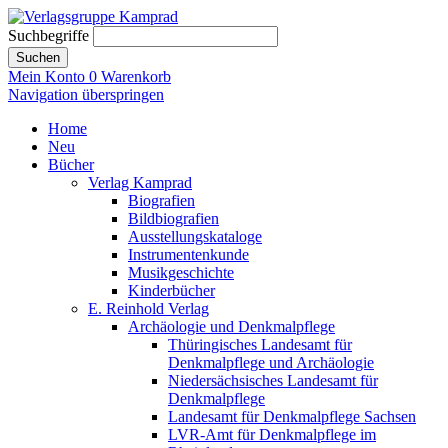
Suchbegriffe
Suchen
Mein Konto
0
Warenkorb
Navigation überspringen
Home
Neu
Bücher
Verlag Kamprad
Biografien
Bildbiografien
Ausstellungskataloge
Instrumentenkunde
Musikgeschichte
Kinderbücher
E. Reinhold Verlag
Archäologie und Denkmalpflege
Thüringisches Landesamt für
Denkmalpflege und Archäologie
Niedersächsisches Landesamt für
Denkmalpflege
Landesamt für Denkmalpflege Sachsen
LVR-Amt für Denkmalpflege im