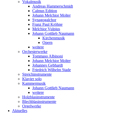
Vokalmusik
Andreas Hammerschmidt
Calmus Edition
Johann Melchior Molter
Synagogalchor
Franz Paul Kröhne
Melchior Vulpius
Johann Gottlieb Naumann
Kirchenmusik
Opern
weitere
Orchesterwerke
Tommaso Albinoni
Johann Melchior Molter
Johannes Gebhardt
Friedrich Wilhelm Stade
Streichinstrumente
Klavier solo
Kammermusik
Johann Gottlieb Naumann
weitere
Holzblasinstrumente
Blechblasinstrumente
Orgelwerke
Aktuelles