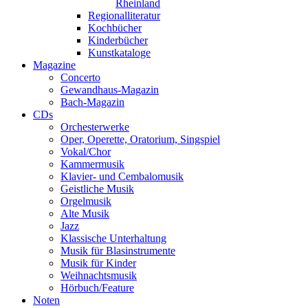
Rheinland
Regionalliteratur
Kochbücher
Kinderbücher
Kunstkataloge
Magazine
Concerto
Gewandhaus-Magazin
Bach-Magazin
CDs
Orchesterwerke
Oper, Operette, Oratorium, Singspiel
Vokal/Chor
Kammermusik
Klavier- und Cembalomusik
Geistliche Musik
Orgelmusik
Alte Musik
Jazz
Klassische Unterhaltung
Musik für Blasinstrumente
Musik für Kinder
Weihnachtsmusik
Hörbuch/Feature
Noten