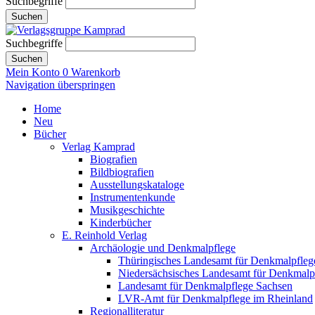
Suchbegriffe
Suchen
Suchbegriffe
Suchen
Mein Konto
0
Warenkorb
Navigation überspringen
Home
Neu
Bücher
Verlag Kamprad
Biografien
Bildbiografien
Ausstellungskataloge
Instrumentenkunde
Musikgeschichte
Kinderbücher
E. Reinhold Verlag
Archäologie und Denkmalpflege
Thüringisches Landesamt für Denkmalpfleg
Niedersächsisches Landesamt für Denkmalp
Landesamt für Denkmalpflege Sachsen
LVR-Amt für Denkmalpflege im Rheinland
Regionalliteratur