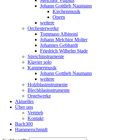
Melchior Vulpius
Johann Gottlieb Naumann
Kirchenmusik
Opern
weitere
Orchesterwerke
Tommaso Albinoni
Johann Melchior Molter
Johannes Gebhardt
Friedrich Wilhelm Stade
Streichinstrumente
Klavier solo
Kammermusik
Johann Gottlieb Naumann
weitere
Holzblasinstrumente
Blechblasinstrumente
Orgelwerke
Aktuelles
Über uns
Vertrieb
Kontakt
Bach300
Hammerschmidt