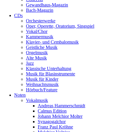
Gewandhaus-Magazin
Bach-Magazin
CDs
Orchesterwerke
Oper, Operette, Oratorium, Singspiel
Vokal/Chor
Kammermusik
Klavier- und Cembalomusik
Geistliche Musik
Orgelmusik
Alte Musik
Jazz
Klassische Unterhaltung
Musik für Blasinstrumente
Musik für Kinder
Weihnachtsmusik
Hörbuch/Feature
Noten
Vokalmusik
Andreas Hammerschmidt
Calmus Edition
Johann Melchior Molter
Synagogalchor
Franz Paul Kröhne