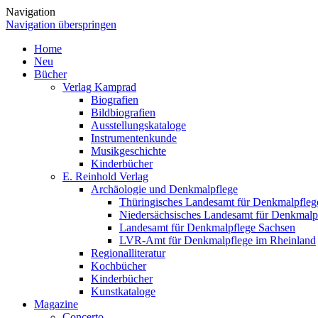
Navigation
Navigation überspringen
Home
Neu
Bücher
Verlag Kamprad
Biografien
Bildbiografien
Ausstellungskataloge
Instrumentenkunde
Musikgeschichte
Kinderbücher
E. Reinhold Verlag
Archäologie und Denkmalpflege
Thüringisches Landesamt für Denkmalpfleg
Niedersächsisches Landesamt für Denkmalp
Landesamt für Denkmalpflege Sachsen
LVR-Amt für Denkmalpflege im Rheinland
Regionalliteratur
Kochbücher
Kinderbücher
Kunstkataloge
Magazine
Concerto