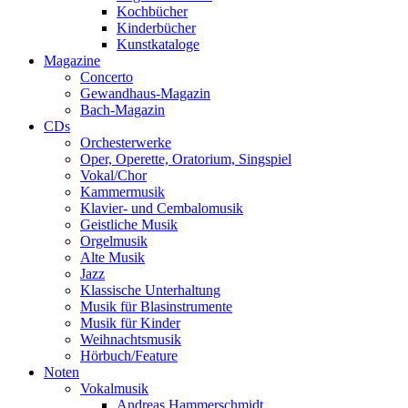
Kochbücher
Kinderbücher
Kunstkataloge
Magazine
Concerto
Gewandhaus-Magazin
Bach-Magazin
CDs
Orchesterwerke
Oper, Operette, Oratorium, Singspiel
Vokal/Chor
Kammermusik
Klavier- und Cembalomusik
Geistliche Musik
Orgelmusik
Alte Musik
Jazz
Klassische Unterhaltung
Musik für Blasinstrumente
Musik für Kinder
Weihnachtsmusik
Hörbuch/Feature
Noten
Vokalmusik
Andreas Hammerschmidt