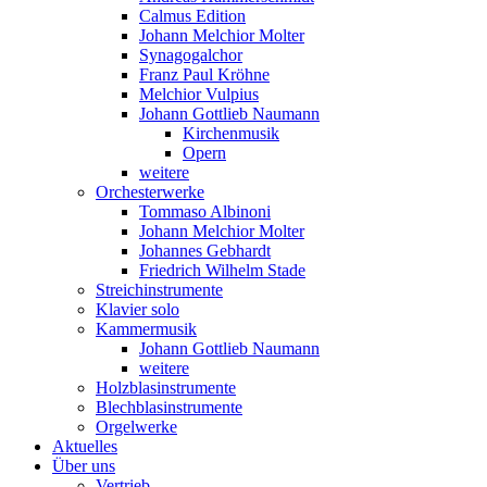
Calmus Edition
Johann Melchior Molter
Synagogalchor
Franz Paul Kröhne
Melchior Vulpius
Johann Gottlieb Naumann
Kirchenmusik
Opern
weitere
Orchesterwerke
Tommaso Albinoni
Johann Melchior Molter
Johannes Gebhardt
Friedrich Wilhelm Stade
Streichinstrumente
Klavier solo
Kammermusik
Johann Gottlieb Naumann
weitere
Holzblasinstrumente
Blechblasinstrumente
Orgelwerke
Aktuelles
Über uns
Vertrieb