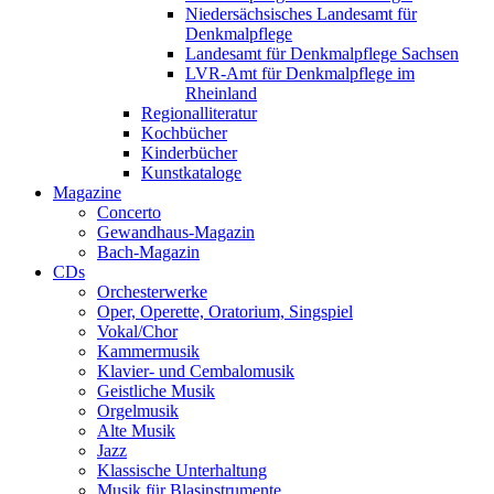
Niedersächsisches Landesamt für
Denkmalpflege
Landesamt für Denkmalpflege Sachsen
LVR-Amt für Denkmalpflege im
Rheinland
Regionalliteratur
Kochbücher
Kinderbücher
Kunstkataloge
Magazine
Concerto
Gewandhaus-Magazin
Bach-Magazin
CDs
Orchesterwerke
Oper, Operette, Oratorium, Singspiel
Vokal/Chor
Kammermusik
Klavier- und Cembalomusik
Geistliche Musik
Orgelmusik
Alte Musik
Jazz
Klassische Unterhaltung
Musik für Blasinstrumente