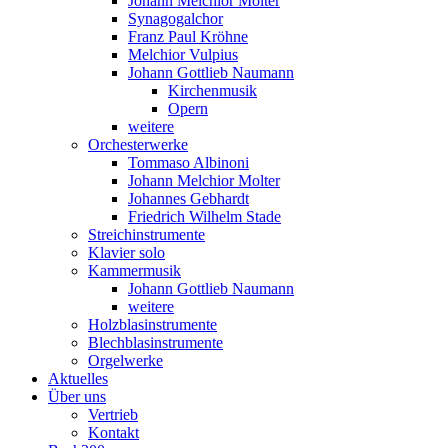
Johann Melchior Molter
Synagogalchor
Franz Paul Kröhne
Melchior Vulpius
Johann Gottlieb Naumann
Kirchenmusik
Opern
weitere
Orchesterwerke
Tommaso Albinoni
Johann Melchior Molter
Johannes Gebhardt
Friedrich Wilhelm Stade
Streichinstrumente
Klavier solo
Kammermusik
Johann Gottlieb Naumann
weitere
Holzblasinstrumente
Blechblasinstrumente
Orgelwerke
Aktuelles
Über uns
Vertrieb
Kontakt