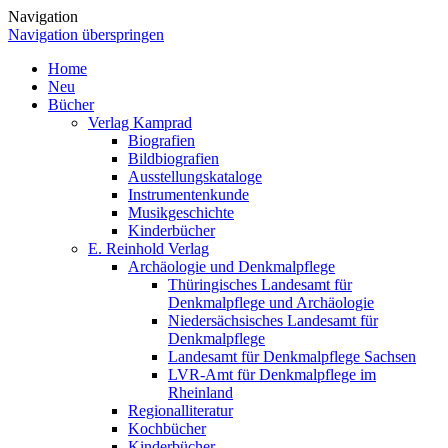
Navigation
Navigation überspringen
Home
Neu
Bücher
Verlag Kamprad
Biografien
Bildbiografien
Ausstellungskataloge
Instrumentenkunde
Musikgeschichte
Kinderbücher
E. Reinhold Verlag
Archäologie und Denkmalpflege
Thüringisches Landesamt für
Denkmalpflege und Archäologie
Niedersächsisches Landesamt für
Denkmalpflege
Landesamt für Denkmalpflege Sachsen
LVR-Amt für Denkmalpflege im
Rheinland
Regionalliteratur
Kochbücher
Kinderbücher