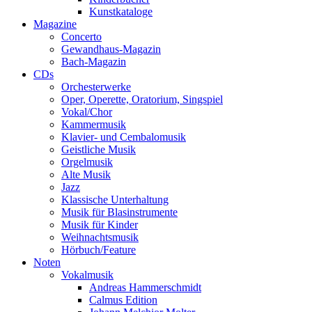
Kunstkataloge
Magazine
Concerto
Gewandhaus-Magazin
Bach-Magazin
CDs
Orchesterwerke
Oper, Operette, Oratorium, Singspiel
Vokal/Chor
Kammermusik
Klavier- und Cembalomusik
Geistliche Musik
Orgelmusik
Alte Musik
Jazz
Klassische Unterhaltung
Musik für Blasinstrumente
Musik für Kinder
Weihnachtsmusik
Hörbuch/Feature
Noten
Vokalmusik
Andreas Hammerschmidt
Calmus Edition