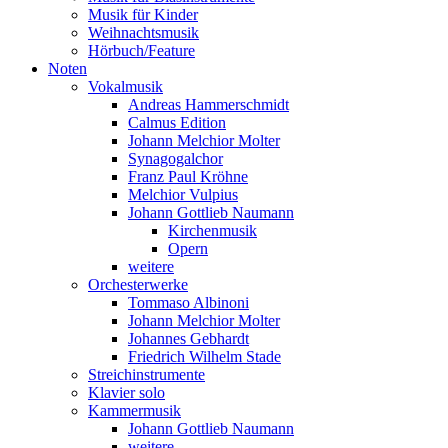
Musik für Kinder
Weihnachtsmusik
Hörbuch/Feature
Noten
Vokalmusik
Andreas Hammerschmidt
Calmus Edition
Johann Melchior Molter
Synagogalchor
Franz Paul Kröhne
Melchior Vulpius
Johann Gottlieb Naumann
Kirchenmusik
Opern
weitere
Orchesterwerke
Tommaso Albinoni
Johann Melchior Molter
Johannes Gebhardt
Friedrich Wilhelm Stade
Streichinstrumente
Klavier solo
Kammermusik
Johann Gottlieb Naumann
weitere