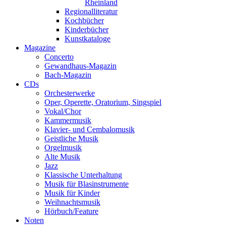
Rheinland
Regionalliteratur
Kochbücher
Kinderbücher
Kunstkataloge
Magazine
Concerto
Gewandhaus-Magazin
Bach-Magazin
CDs
Orchesterwerke
Oper, Operette, Oratorium, Singspiel
Vokal/Chor
Kammermusik
Klavier- und Cembalomusik
Geistliche Musik
Orgelmusik
Alte Musik
Jazz
Klassische Unterhaltung
Musik für Blasinstrumente
Musik für Kinder
Weihnachtsmusik
Hörbuch/Feature
Noten