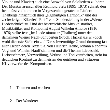
Violine und Klavier) auch eine Auswahl von Sololiedern zu hören.
Der Musikwissenschaftler Reinhold Sietz (1895–1973) schrieb den
heute fast vollkommen in Vergessenheit geratenen Liedern
Thalbergs hinsichtlich ihrer „eigenartigen Harmonik“ und des
„schwierigen Kl[avier]-Parts“ eine Sonderstellung in der „Wiener
Liederschule“ zu. Und der österreichische Musikhistoriker,
Musikkritiker und Komponist August Wilhelm Ambros (1816–
1876) stellte fest: „Im Liede nimmt er [Thalberg] unter den
damaligen Wiener Nach-Schuberten (Proch, Hackel u.s.w.) doch
wohl die erste Stelle ein …“ Die schwermütige Grundstimmung fast
aller Lieder, deren Texte u.a. von Heinrich Heine, Johann Nepomuk
Vogl und Wilhelm Hauff stammen und die Themen Liebesleid,
Liebesschmerz, Verzweiflung, Verlust und Tod verarbeiten, steht im
deutlichen Kontrast zu den meisten der quirligen und virtuosen
Klavierwerke des Komponisten.
1
Träumen und wachen
2
Der Wanderer