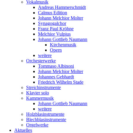
Vokalmusik
Andreas Hammerschmidt
Calmus Edition
Johann Melchior Molter
Synagogalchor
Franz Paul Kröhne
Melchior Vulpius
Johann Gottlieb Naumann
Kirchenmusik
Opern
weitere
Orchesterwerke
Tommaso Albinoni
Johann Melchior Molter
Johannes Gebhardt
Friedrich Wilhelm Stade
Streichinstrumente
Klavier solo
Kammermusik
Johann Gottlieb Naumann
weitere
Holzblasinstrumente
Blechblasinstrumente
Orgelwerke
Aktuelles