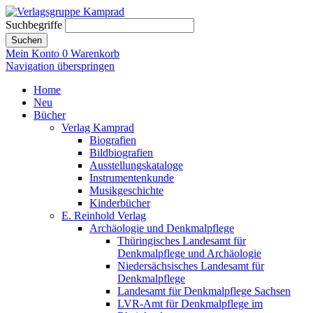
Suchbegriffe
Suchen
Mein Konto
0
Warenkorb
Navigation überspringen
Home
Neu
Bücher
Verlag Kamprad
Biografien
Bildbiografien
Ausstellungskataloge
Instrumentenkunde
Musikgeschichte
Kinderbücher
E. Reinhold Verlag
Archäologie und Denkmalpflege
Thüringisches Landesamt für
Denkmalpflege und Archäologie
Niedersächsisches Landesamt für
Denkmalpflege
Landesamt für Denkmalpflege Sachsen
LVR-Amt für Denkmalpflege im