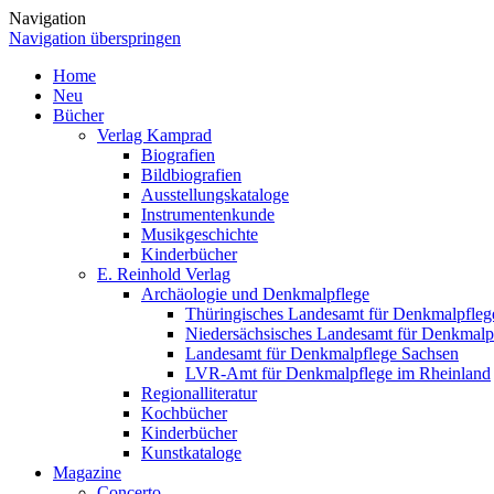
Navigation
Navigation überspringen
Home
Neu
Bücher
Verlag Kamprad
Biografien
Bildbiografien
Ausstellungskataloge
Instrumentenkunde
Musikgeschichte
Kinderbücher
E. Reinhold Verlag
Archäologie und Denkmalpflege
Thüringisches Landesamt für Denkmalpfleg
Niedersächsisches Landesamt für Denkmalp
Landesamt für Denkmalpflege Sachsen
LVR-Amt für Denkmalpflege im Rheinland
Regionalliteratur
Kochbücher
Kinderbücher
Kunstkataloge
Magazine
Concerto