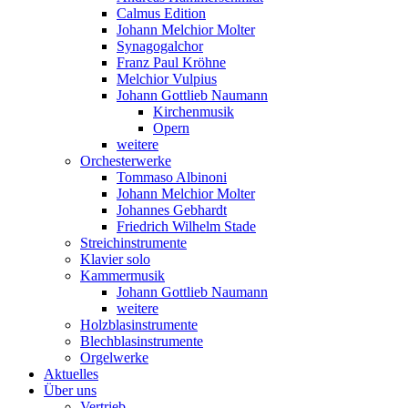
Calmus Edition
Johann Melchior Molter
Synagogalchor
Franz Paul Kröhne
Melchior Vulpius
Johann Gottlieb Naumann
Kirchenmusik
Opern
weitere
Orchesterwerke
Tommaso Albinoni
Johann Melchior Molter
Johannes Gebhardt
Friedrich Wilhelm Stade
Streichinstrumente
Klavier solo
Kammermusik
Johann Gottlieb Naumann
weitere
Holzblasinstrumente
Blechblasinstrumente
Orgelwerke
Aktuelles
Über uns
Vertrieb