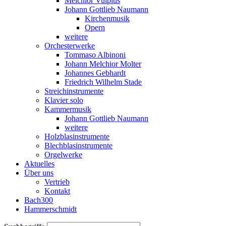
Melchior Vulpius
Johann Gottlieb Naumann
Kirchenmusik
Opern
weitere
Orchesterwerke
Tommaso Albinoni
Johann Melchior Molter
Johannes Gebhardt
Friedrich Wilhelm Stade
Streichinstrumente
Klavier solo
Kammermusik
Johann Gottlieb Naumann
weitere
Holzblasinstrumente
Blechblasinstrumente
Orgelwerke
Aktuelles
Über uns
Vertrieb
Kontakt
Bach300
Hammerschmidt