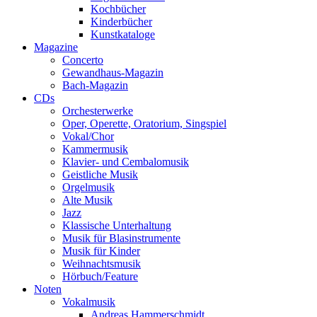
Kochbücher
Kinderbücher
Kunstkataloge
Magazine
Concerto
Gewandhaus-Magazin
Bach-Magazin
CDs
Orchesterwerke
Oper, Operette, Oratorium, Singspiel
Vokal/Chor
Kammermusik
Klavier- und Cembalomusik
Geistliche Musik
Orgelmusik
Alte Musik
Jazz
Klassische Unterhaltung
Musik für Blasinstrumente
Musik für Kinder
Weihnachtsmusik
Hörbuch/Feature
Noten
Vokalmusik
Andreas Hammerschmidt