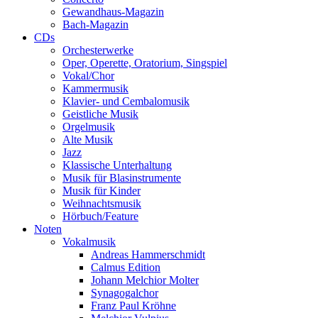
Gewandhaus-Magazin
Bach-Magazin
CDs
Orchesterwerke
Oper, Operette, Oratorium, Singspiel
Vokal/Chor
Kammermusik
Klavier- und Cembalomusik
Geistliche Musik
Orgelmusik
Alte Musik
Jazz
Klassische Unterhaltung
Musik für Blasinstrumente
Musik für Kinder
Weihnachtsmusik
Hörbuch/Feature
Noten
Vokalmusik
Andreas Hammerschmidt
Calmus Edition
Johann Melchior Molter
Synagogalchor
Franz Paul Kröhne