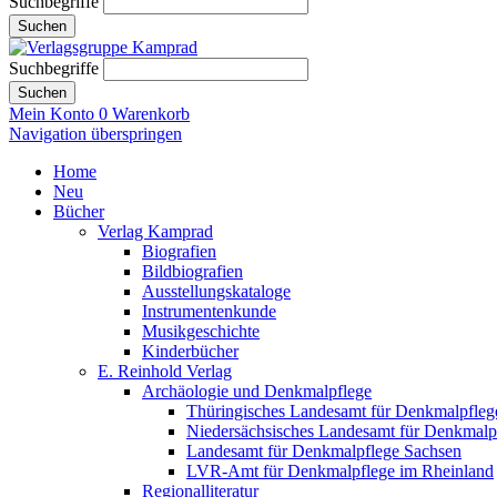
Suchbegriffe
Suchen
Suchbegriffe
Suchen
Mein Konto
0
Warenkorb
Navigation überspringen
Home
Neu
Bücher
Verlag Kamprad
Biografien
Bildbiografien
Ausstellungskataloge
Instrumentenkunde
Musikgeschichte
Kinderbücher
E. Reinhold Verlag
Archäologie und Denkmalpflege
Thüringisches Landesamt für Denkmalpfleg
Niedersächsisches Landesamt für Denkmalp
Landesamt für Denkmalpflege Sachsen
LVR-Amt für Denkmalpflege im Rheinland
Regionalliteratur