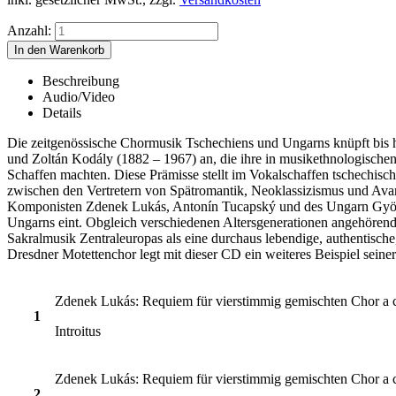
Anzahl:
Beschreibung
Audio/Video
Details
Die zeitgenössische Chormusik Tschechiens und Ungarns knüpft bis 
und Zoltán Kodály (1882 – 1967) an, die ihre in musikethnologisch
Schaffen machten. Diese Prämisse stellt im Vokalschaffen tschechisc
zwischen den Vertretern von Spätromantik, Neoklassizismus und Avantg
Komponisten Zdenek Lukás, Antonín Tucapský und des Ungarn György
Ungarns eint. Obgleich verschiedenen Altersgenerationen angehörend,
Sakralmusik Zentraleuropas als eine durchaus lebendige, authentisc
Dresdner Motettenchor legt mit dieser CD ein weiteres Beispiel seine
Zdenek Lukás: Requiem für vierstimmig gemischten Chor a c
1
Introitus
Zdenek Lukás: Requiem für vierstimmig gemischten Chor a c
2