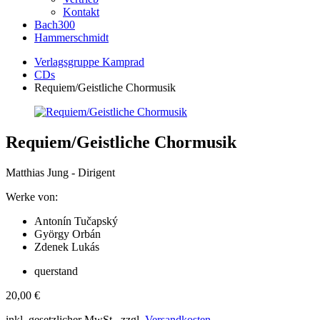
Kontakt
Bach300
Hammerschmidt
Verlagsgruppe Kamprad
CDs
Requiem/Geistliche Chormusik
Requiem/Geistliche Chormusik
Matthias Jung - Dirigent
Werke von:
Antonín Tučapský
György Orbán
Zdenek Lukás
querstand
20,00
€
inkl. gesetzlicher MwSt., zzgl.
Versandkosten