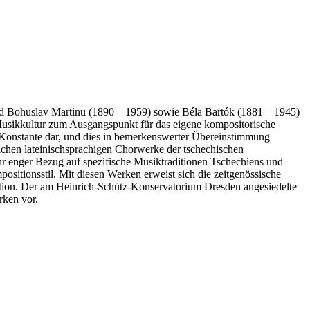
nd Bohuslav Martinu (1890 – 1959) sowie Béla Bartók (1881 – 1945)
Musikkultur zum Ausgangspunkt für das eigene kompositorische
e Konstante dar, und dies in bemerkenswerter Übereinstimmung
lichen lateinischsprachigen Chorwerke der tschechischen
 enger Bezug auf spezifische Musiktraditionen Tschechiens und
sitionsstil. Mit diesen Werken erweist sich die zeitgenössische
dition. Der am Heinrich-Schütz-Konservatorium Dresden angesiedelte
rken vor.