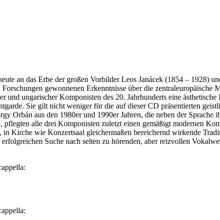
heute an das Erbe der großen Vorbilder Leos Janácek (1854 – 1928) u
en Forschungen gewonnenen Erkenntnisse über die zentraleuropäische 
her und ungarischer Komponisten des 20. Jahrhunderts eine ästhetisch
arde. Sie gilt nicht weniger für die auf dieser CD präsentierten geist
 Orbán aus den 1980er und 1990er Jahren, die neben der Sprache ihr
 pflegten alle drei Komponisten zuletzt einen gemäßigt modernen Kompo
he, in Kirche wie Konzertsaal gleichermaßen bereichernd wirkende Tra
r erfolgreichen Suche nach selten zu hörenden, aber reizvollen Vokalwe
appella:
appella: