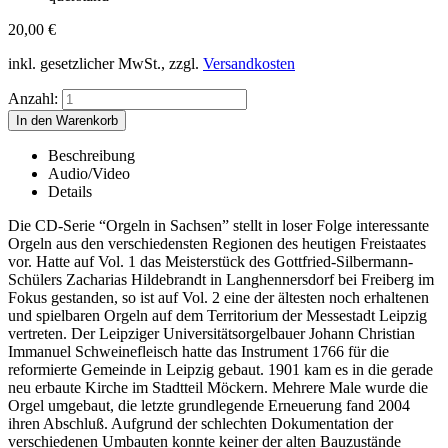
20,00
€
inkl. gesetzlicher MwSt., zzgl.
Versandkosten
Anzahl:
Beschreibung
Audio/Video
Details
Die CD-Serie “Orgeln in Sachsen” stellt in loser Folge interessante
Orgeln aus den verschiedensten Regionen des heutigen Freistaates
vor. Hatte auf Vol. 1 das Meisterstück des Gottfried-Silbermann-
Schülers Zacharias Hildebrandt in Langhennersdorf bei Freiberg im
Fokus gestanden, so ist auf Vol. 2 eine der ältesten noch erhaltenen
und spielbaren Orgeln auf dem Territorium der Messestadt Leipzig
vertreten. Der Leipziger Universitätsorgelbauer Johann Christian
Immanuel Schweinefleisch hatte das Instrument 1766 für die
reformierte Gemeinde in Leipzig gebaut. 1901 kam es in die gerade
neu erbaute Kirche im Stadtteil Möckern. Mehrere Male wurde die
Orgel umgebaut, die letzte grundlegende Erneuerung fand 2004
ihren Abschluß. Aufgrund der schlechten Dokumentation der
verschiedenen Umbauten konnte keiner der alten Bauzustände