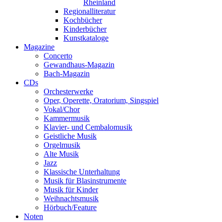
Rheinland
Regionalliteratur
Kochbücher
Kinderbücher
Kunstkataloge
Magazine
Concerto
Gewandhaus-Magazin
Bach-Magazin
CDs
Orchesterwerke
Oper, Operette, Oratorium, Singspiel
Vokal/Chor
Kammermusik
Klavier- und Cembalomusik
Geistliche Musik
Orgelmusik
Alte Musik
Jazz
Klassische Unterhaltung
Musik für Blasinstrumente
Musik für Kinder
Weihnachtsmusik
Hörbuch/Feature
Noten