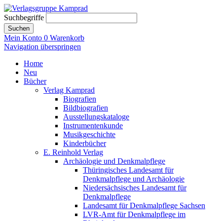
Suchbegriffe
Suchen
Mein Konto
0
Warenkorb
Navigation überspringen
Home
Neu
Bücher
Verlag Kamprad
Biografien
Bildbiografien
Ausstellungskataloge
Instrumentenkunde
Musikgeschichte
Kinderbücher
E. Reinhold Verlag
Archäologie und Denkmalpflege
Thüringisches Landesamt für
Denkmalpflege und Archäologie
Niedersächsisches Landesamt für
Denkmalpflege
Landesamt für Denkmalpflege Sachsen
LVR-Amt für Denkmalpflege im