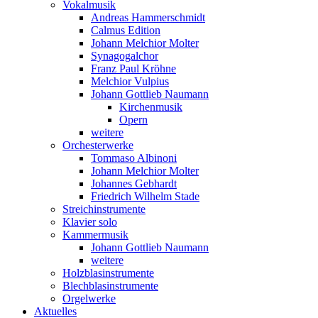
Vokalmusik
Andreas Hammerschmidt
Calmus Edition
Johann Melchior Molter
Synagogalchor
Franz Paul Kröhne
Melchior Vulpius
Johann Gottlieb Naumann
Kirchenmusik
Opern
weitere
Orchesterwerke
Tommaso Albinoni
Johann Melchior Molter
Johannes Gebhardt
Friedrich Wilhelm Stade
Streichinstrumente
Klavier solo
Kammermusik
Johann Gottlieb Naumann
weitere
Holzblasinstrumente
Blechblasinstrumente
Orgelwerke
Aktuelles