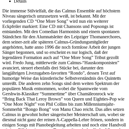
Details
Die immense Stilvielfalt, die das Calmus Ensemble auf höchstem
Niveau sängerisch umzusetzen weiß, ist bekannt. Mit der
vorliegenden CD “One More Song” wird nun ein weiterer
Eckpfeiler markiert: Eine CD mit Chansons und Popsongs ist
entstanden. Mit den Comedian Harmonists und einem spontanen
Ständchen für den Alumnatsleiter des Leipziger Thomanerchores,
dem seiner-zeit alle späteren Calmus-Gründungsmitglieder
angehörten, hatte anno 1996 die noch formlose Arbeit der jungen
Sänger begonnen, und so erscheint es nur logisch, daß der
legendären Formation auch auf “One More Song” Tribut gezollt
wird. Fredo Jung, mittlerweile zum Calmus-“Hauskomponisten”
avanciert, steuert ebenfalls drei Stücke bei, darunter den
langjährigen Livezugaben-favoriten “Rondo”, dessen Text auf
humorige Weise das künstlerische Selbstverständnis des Quintetts
umreißt. Die anderen zehn Songs sind dem weiten Spektrum der
populären Musik entnommen, wobei die Spannweite vom
Gershwin-Klassiker “Summertime” über Chamäleonrock wie
“Bring Back That Leroy Brown” von Queen und Eighties-Pop wie
“One More Night” von Phil Collins bis zum Millenniumsjahr-
Sommerhit “Bongo Bong” von Manu Chao reicht. Das alles setzen
Calmus in gewohnt hoher sängerischer Meisterschaft um, wobei sie
diesmal nicht ganz der reinen A-Cappella-Lehre frönen, sondern in
einigen Songs mit Pianobegleitung arbeiten und noch eine Handvoll