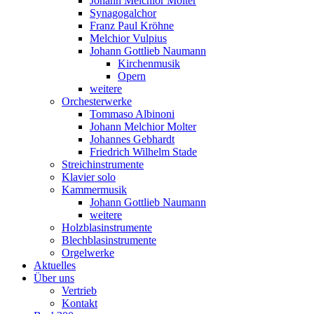
Johann Melchior Molter
Synagogalchor
Franz Paul Kröhne
Melchior Vulpius
Johann Gottlieb Naumann
Kirchenmusik
Opern
weitere
Orchesterwerke
Tommaso Albinoni
Johann Melchior Molter
Johannes Gebhardt
Friedrich Wilhelm Stade
Streichinstrumente
Klavier solo
Kammermusik
Johann Gottlieb Naumann
weitere
Holzblasinstrumente
Blechblasinstrumente
Orgelwerke
Aktuelles
Über uns
Vertrieb
Kontakt