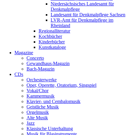
Niedersächsisches Landesamt für
Denkmalpflege
Landesamt für Denkmalpflege Sachsen
LVR-Amt für Denkmalpflege im
Rheinland
Regionalliteratur
Kochbücher
Kinderbücher
Kunstkataloge
Magazine
Concerto
Gewandhaus-Magazin
Bach-Magazin
CDs
Orchesterwerke
Oper, Operette, Oratorium, Singspiel
Vokal/Chor
Kammermusik
Klavier- und Cembalomusik
Geistliche Musik
Orgelmusik
Alte Musik
Jazz
Klassische Unterhaltung
Musik für Blasinstrumente