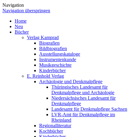
Navigation
Navigation überspringen
Home
Neu
Bücher
Verlag Kamprad
Biografien
Bildbiografien
Ausstellungskataloge
Instrumentenkunde
Musikgeschichte
Kinderbücher
E. Reinhold Verlag
Archäologie und Denkmalpflege
Thüringisches Landesamt für
Denkmalpflege und Archäologie
Niedersächsisches Landesamt für
Denkmalpflege
Landesamt für Denkmalpflege Sachsen
LVR-Amt für Denkmalpflege im
Rheinland
Regionalliteratur
Kochbücher
Kinderbücher