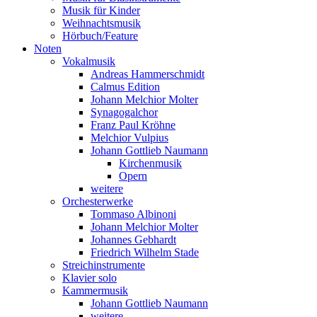
Musik für Kinder
Weihnachtsmusik
Hörbuch/Feature
Noten
Vokalmusik
Andreas Hammerschmidt
Calmus Edition
Johann Melchior Molter
Synagogalchor
Franz Paul Kröhne
Melchior Vulpius
Johann Gottlieb Naumann
Kirchenmusik
Opern
weitere
Orchesterwerke
Tommaso Albinoni
Johann Melchior Molter
Johannes Gebhardt
Friedrich Wilhelm Stade
Streichinstrumente
Klavier solo
Kammermusik
Johann Gottlieb Naumann
weitere