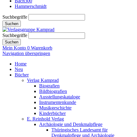
Bach300
Hammerschmidt
Suchbegriffe
Suchen
Suchbegriffe
Suchen
Mein Konto
0
Warenkorb
Navigation überspringen
Home
Neu
Bücher
Verlag Kamprad
Biografien
Bildbiografien
Ausstellungskataloge
Instrumentenkunde
Musikgeschichte
Kinderbücher
E. Reinhold Verlag
Archäologie und Denkmalpflege
Thüringisches Landesamt für
Denkmalpflege und Archäologie