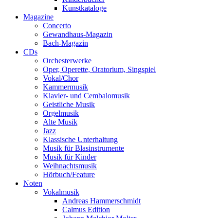
Kunstkataloge
Magazine
Concerto
Gewandhaus-Magazin
Bach-Magazin
CDs
Orchesterwerke
Oper, Operette, Oratorium, Singspiel
Vokal/Chor
Kammermusik
Klavier- und Cembalomusik
Geistliche Musik
Orgelmusik
Alte Musik
Jazz
Klassische Unterhaltung
Musik für Blasinstrumente
Musik für Kinder
Weihnachtsmusik
Hörbuch/Feature
Noten
Vokalmusik
Andreas Hammerschmidt
Calmus Edition