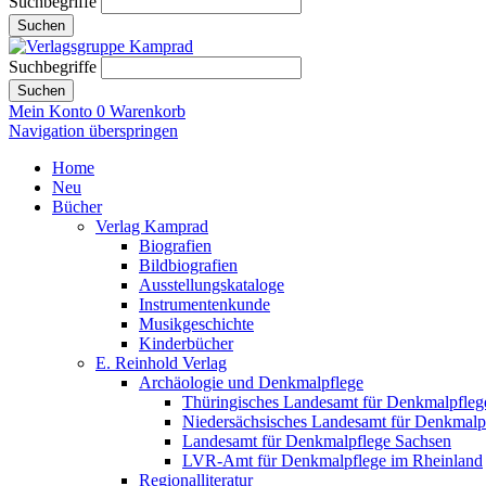
Suchbegriffe
Suchen
Suchbegriffe
Suchen
Mein Konto
0
Warenkorb
Navigation überspringen
Home
Neu
Bücher
Verlag Kamprad
Biografien
Bildbiografien
Ausstellungskataloge
Instrumentenkunde
Musikgeschichte
Kinderbücher
E. Reinhold Verlag
Archäologie und Denkmalpflege
Thüringisches Landesamt für Denkmalpfleg
Niedersächsisches Landesamt für Denkmalp
Landesamt für Denkmalpflege Sachsen
LVR-Amt für Denkmalpflege im Rheinland
Regionalliteratur