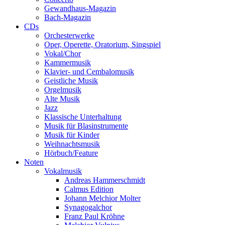
Gewandhaus-Magazin
Bach-Magazin
CDs
Orchesterwerke
Oper, Operette, Oratorium, Singspiel
Vokal/Chor
Kammermusik
Klavier- und Cembalomusik
Geistliche Musik
Orgelmusik
Alte Musik
Jazz
Klassische Unterhaltung
Musik für Blasinstrumente
Musik für Kinder
Weihnachtsmusik
Hörbuch/Feature
Noten
Vokalmusik
Andreas Hammerschmidt
Calmus Edition
Johann Melchior Molter
Synagogalchor
Franz Paul Kröhne