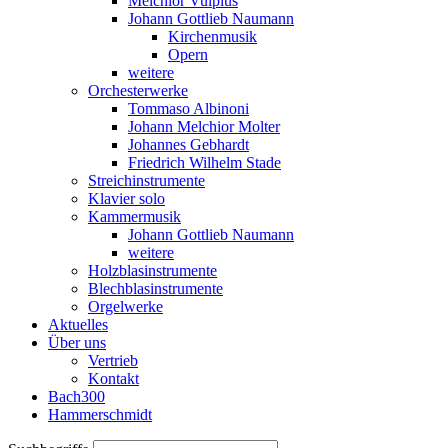
Melchior Vulpius
Johann Gottlieb Naumann
Kirchenmusik
Opern
weitere
Orchesterwerke
Tommaso Albinoni
Johann Melchior Molter
Johannes Gebhardt
Friedrich Wilhelm Stade
Streichinstrumente
Klavier solo
Kammermusik
Johann Gottlieb Naumann
weitere
Holzblasinstrumente
Blechblasinstrumente
Orgelwerke
Aktuelles
Über uns
Vertrieb
Kontakt
Bach300
Hammerschmidt