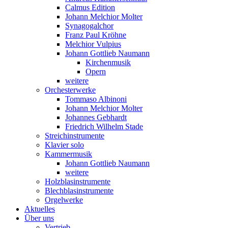
Calmus Edition
Johann Melchior Molter
Synagogalchor
Franz Paul Kröhne
Melchior Vulpius
Johann Gottlieb Naumann
Kirchenmusik
Opern
weitere
Orchesterwerke
Tommaso Albinoni
Johann Melchior Molter
Johannes Gebhardt
Friedrich Wilhelm Stade
Streichinstrumente
Klavier solo
Kammermusik
Johann Gottlieb Naumann
weitere
Holzblasinstrumente
Blechblasinstrumente
Orgelwerke
Aktuelles
Über uns
Vertrieb