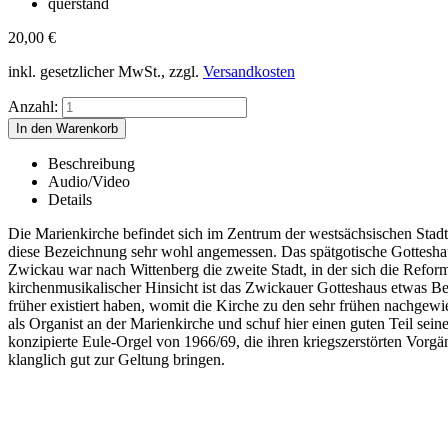
querstand
20,00
€
inkl. gesetzlicher MwSt., zzgl.
Versandkosten
Anzahl:
Beschreibung
Audio/Video
Details
Die Marienkirche befindet sich im Zentrum der westsächsischen Stad
diese Bezeichnung sehr wohl angemessen. Das spätgotische Gotteshau
Zwickau war nach Wittenberg die zweite Stadt, in der sich die Reform
kirchenmusikalischer Hinsicht ist das Zwickauer Gotteshaus etwas Bes
früher existiert haben, womit die Kirche zu den sehr frühen nachge
als Organist an der Marienkirche und schuf hier einen guten Teil se
konzipierte Eule-Orgel von 1966/69, die ihren kriegszerstörten Vorgä
klanglich gut zur Geltung bringen.