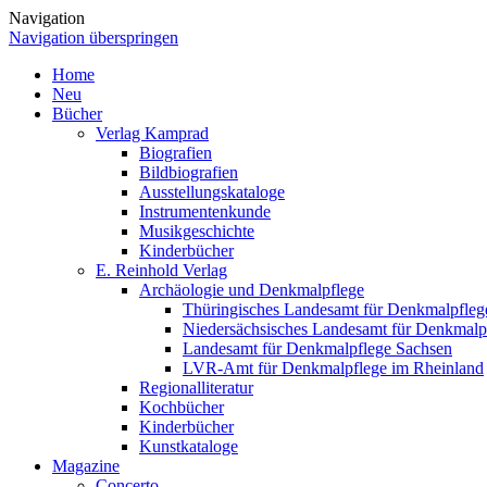
Navigation
Navigation überspringen
Home
Neu
Bücher
Verlag Kamprad
Biografien
Bildbiografien
Ausstellungskataloge
Instrumentenkunde
Musikgeschichte
Kinderbücher
E. Reinhold Verlag
Archäologie und Denkmalpflege
Thüringisches Landesamt für Denkmalpfleg
Niedersächsisches Landesamt für Denkmalp
Landesamt für Denkmalpflege Sachsen
LVR-Amt für Denkmalpflege im Rheinland
Regionalliteratur
Kochbücher
Kinderbücher
Kunstkataloge
Magazine
Concerto