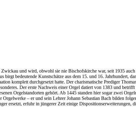
t Zwickau und wird, obwohl sie nie Bischofskirche war, seit 1935 auch
s birgt bedeutende Kunstschätze aus dem 15. und 16. Jahrhundert, da
ation komplett durchgesetzt hatte. Der charismatische Prediger Thomas 
onderes. Der erste Nachweis einer Orgel datiert von 1383 und betrifft
wiesenen Orgelstandorten gehört. Ab 1445 standen hier sogar zwei Org
iner Orgelwerke – er und sein Lehrer Johann Sebastian Bach bilden fo
nger ersetzt, erfuhr in jüngerer Zeit einige Dispositionserweiterungen,