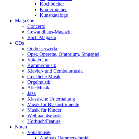
Kochbücher
Kinderbücher
Kunstkataloge
Magazine
Concerto
Gewandhaus-Magazin
Bach-Magazin
CDs
Orchesterwerke
Oper, Operette, Oratorium, Singspiel
Vokal/Chor
Kammermusik
Klavier- und Cembalomusik
Geistliche Musik
Orgelmusik
Alte Musik
Jazz
Klassische Unterhaltung
Musik für Blasinstrumente
Musik für Kinder
Weihnachtsmusik
Hörbuch/Feature
Noten
Vokalmusik
Andreas Hammerschmidt