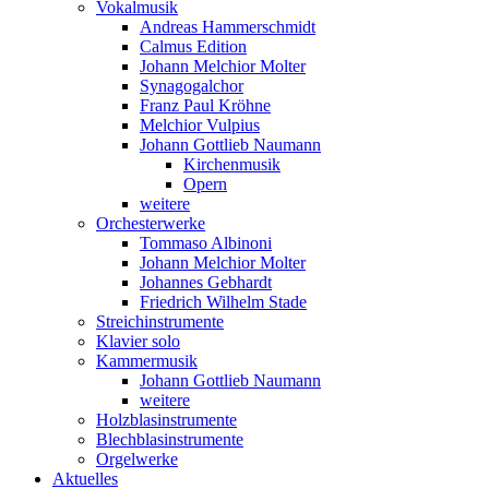
Vokalmusik
Andreas Hammerschmidt
Calmus Edition
Johann Melchior Molter
Synagogalchor
Franz Paul Kröhne
Melchior Vulpius
Johann Gottlieb Naumann
Kirchenmusik
Opern
weitere
Orchesterwerke
Tommaso Albinoni
Johann Melchior Molter
Johannes Gebhardt
Friedrich Wilhelm Stade
Streichinstrumente
Klavier solo
Kammermusik
Johann Gottlieb Naumann
weitere
Holzblasinstrumente
Blechblasinstrumente
Orgelwerke
Aktuelles