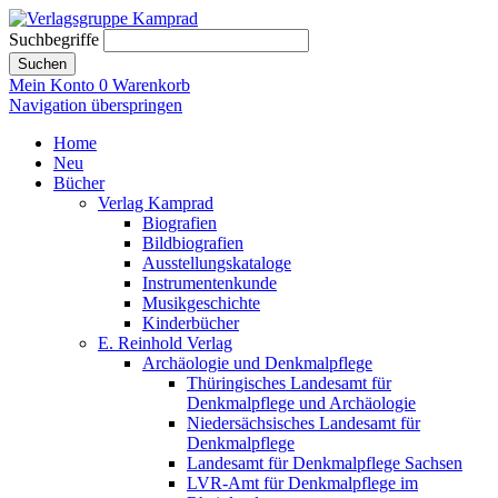
Suchbegriffe
Suchen
Mein Konto
0
Warenkorb
Navigation überspringen
Home
Neu
Bücher
Verlag Kamprad
Biografien
Bildbiografien
Ausstellungskataloge
Instrumentenkunde
Musikgeschichte
Kinderbücher
E. Reinhold Verlag
Archäologie und Denkmalpflege
Thüringisches Landesamt für
Denkmalpflege und Archäologie
Niedersächsisches Landesamt für
Denkmalpflege
Landesamt für Denkmalpflege Sachsen
LVR-Amt für Denkmalpflege im