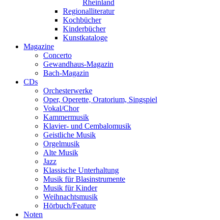
Rheinland
Regionalliteratur
Kochbücher
Kinderbücher
Kunstkataloge
Magazine
Concerto
Gewandhaus-Magazin
Bach-Magazin
CDs
Orchesterwerke
Oper, Operette, Oratorium, Singspiel
Vokal/Chor
Kammermusik
Klavier- und Cembalomusik
Geistliche Musik
Orgelmusik
Alte Musik
Jazz
Klassische Unterhaltung
Musik für Blasinstrumente
Musik für Kinder
Weihnachtsmusik
Hörbuch/Feature
Noten