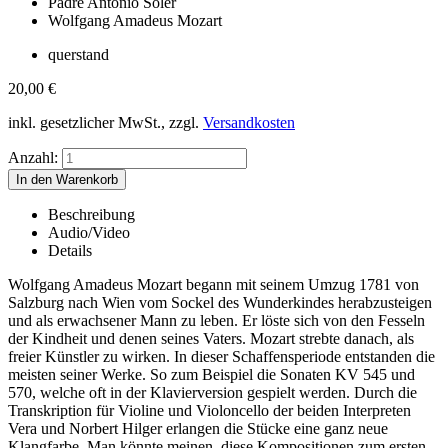
Padre Antonio Soler
Wolfgang Amadeus Mozart
querstand
20,00
€
inkl. gesetzlicher MwSt., zzgl.
Versandkosten
Anzahl:
Beschreibung
Audio/Video
Details
Wolfgang Amadeus Mozart begann mit seinem Umzug 1781 von
Salzburg nach Wien vom Sockel des Wunderkindes herabzusteigen
und als erwachsener Mann zu leben. Er löste sich von den Fesseln
der Kindheit und denen seines Vaters. Mozart strebte danach, als
freier Künstler zu wirken. In dieser Schaffensperiode entstanden die
meisten seiner Werke. So zum Beispiel die Sonaten KV 545 und
570, welche oft in der Klavierversion gespielt werden. Durch die
Transkription für Violine und Violoncello der beiden Interpreten
Vera und Norbert Hilger erlangen die Stücke eine ganz neue
Klangfarbe. Man könnte meinen, diese Kompositionen zum ersten