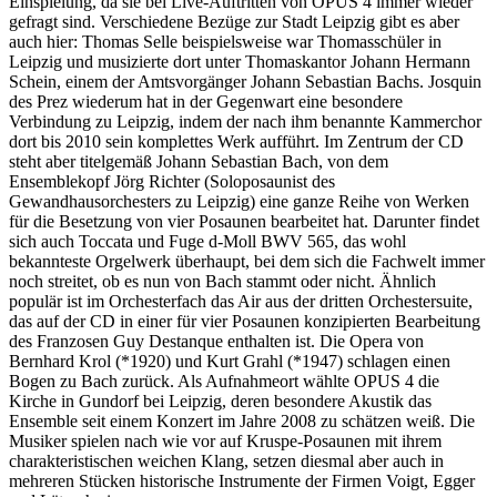
Einspielung, da sie bei Live-Auftritten von OPUS 4 immer wieder
gefragt sind. Verschiedene Bezüge zur Stadt Leipzig gibt es aber
auch hier: Thomas Selle beispielsweise war Thomasschüler in
Leipzig und musizierte dort unter Thomaskantor Johann Hermann
Schein, einem der Amtsvorgänger Johann Sebastian Bachs. Josquin
des Prez wiederum hat in der Gegenwart eine besondere
Verbindung zu Leipzig, indem der nach ihm benannte Kammerchor
dort bis 2010 sein komplettes Werk aufführt. Im Zentrum der CD
steht aber titelgemäß Johann Sebastian Bach, von dem
Ensemblekopf Jörg Richter (Soloposaunist des
Gewandhausorchesters zu Leipzig) eine ganze Reihe von Werken
für die Besetzung von vier Posaunen bearbeitet hat. Darunter findet
sich auch Toccata und Fuge d-Moll BWV 565, das wohl
bekannteste Orgelwerk überhaupt, bei dem sich die Fachwelt immer
noch streitet, ob es nun von Bach stammt oder nicht. Ähnlich
populär ist im Orchesterfach das Air aus der dritten Orchestersuite,
das auf der CD in einer für vier Posaunen konzipierten Bearbeitung
des Franzosen Guy Destanque enthalten ist. Die Opera von
Bernhard Krol (*1920) und Kurt Grahl (*1947) schlagen einen
Bogen zu Bach zurück. Als Aufnahmeort wählte OPUS 4 die
Kirche in Gundorf bei Leipzig, deren besondere Akustik das
Ensemble seit einem Konzert im Jahre 2008 zu schätzen weiß. Die
Musiker spielen nach wie vor auf Kruspe-Posaunen mit ihrem
charakteristischen weichen Klang, setzen diesmal aber auch in
mehreren Stücken historische Instrumente der Firmen Voigt, Egger