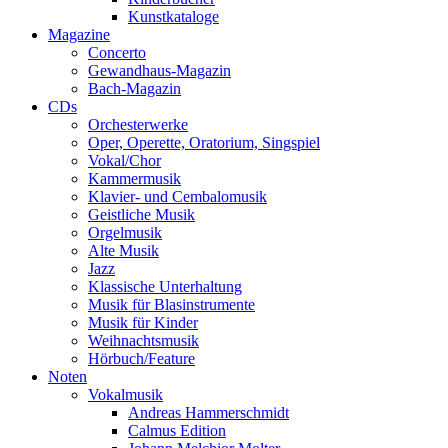
Kunstkataloge
Magazine
Concerto
Gewandhaus-Magazin
Bach-Magazin
CDs
Orchesterwerke
Oper, Operette, Oratorium, Singspiel
Vokal/Chor
Kammermusik
Klavier- und Cembalomusik
Geistliche Musik
Orgelmusik
Alte Musik
Jazz
Klassische Unterhaltung
Musik für Blasinstrumente
Musik für Kinder
Weihnachtsmusik
Hörbuch/Feature
Noten
Vokalmusik
Andreas Hammerschmidt
Calmus Edition