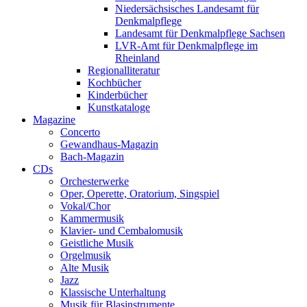
Niedersächsisches Landesamt für
Denkmalpflege
Landesamt für Denkmalpflege Sachsen
LVR-Amt für Denkmalpflege im
Rheinland
Regionalliteratur
Kochbücher
Kinderbücher
Kunstkataloge
Magazine
Concerto
Gewandhaus-Magazin
Bach-Magazin
CDs
Orchesterwerke
Oper, Operette, Oratorium, Singspiel
Vokal/Chor
Kammermusik
Klavier- und Cembalomusik
Geistliche Musik
Orgelmusik
Alte Musik
Jazz
Klassische Unterhaltung
Musik für Blasinstrumente