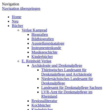
Navigation
Navigation überspringen
Home
Neu
Bücher
Verlag Kamprad
Biografien
Bildbiografien
Ausstellungskataloge
Instrumentenkunde
Musikgeschichte
Kinderbücher
E. Reinhold Verlag
Archäologie und Denkmalpflege
Thüringisches Landesamt für
Denkmalpflege und Archäologie
Niedersächsisches Landesamt für
Denkmalpflege
Landesamt für Denkmalpflege Sachsen
LVR-Amt für Denkmalpflege im
Rheinland
Regionalliteratur
Kochbücher
Kinderbücher