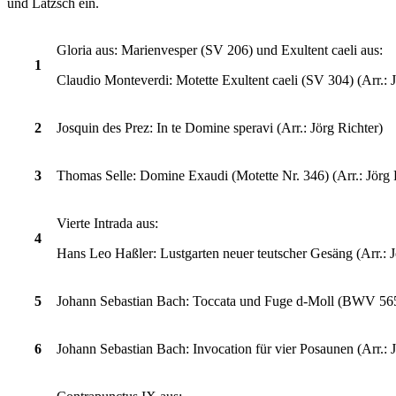
und Lätzsch ein.
Gloria aus: Marienvesper (SV 206) und Exultent caeli aus:
1
Claudio Monteverdi: Motette Exultent caeli (SV 304) (Arr.: J
2
Josquin des Prez: In te Domine speravi (Arr.: Jörg Richter)
3
Thomas Selle: Domine Exaudi (Motette Nr. 346) (Arr.: Jörg 
Vierte Intrada aus:
4
Hans Leo Haßler: Lustgarten neuer teutscher Gesäng (Arr.: J
5
Johann Sebastian Bach: Toccata und Fuge d-Moll (BWV 565) 
6
Johann Sebastian Bach: Invocation für vier Posaunen (Arr.: J