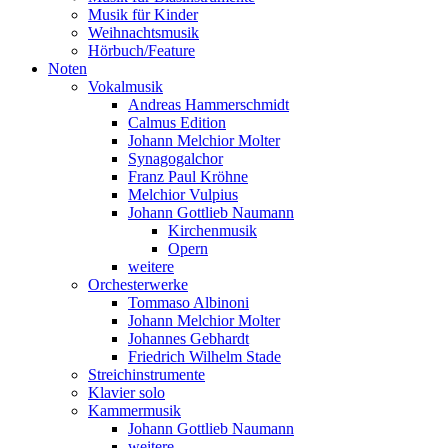
Musik für Kinder
Weihnachtsmusik
Hörbuch/Feature
Noten
Vokalmusik
Andreas Hammerschmidt
Calmus Edition
Johann Melchior Molter
Synagogalchor
Franz Paul Kröhne
Melchior Vulpius
Johann Gottlieb Naumann
Kirchenmusik
Opern
weitere
Orchesterwerke
Tommaso Albinoni
Johann Melchior Molter
Johannes Gebhardt
Friedrich Wilhelm Stade
Streichinstrumente
Klavier solo
Kammermusik
Johann Gottlieb Naumann
weitere