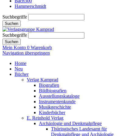
Bach300
Hammerschmidt
Suchbegriffe
Suchen
Suchbegriffe
Suchen
Mein Konto
0
Warenkorb
Navigation überspringen
Home
Neu
Bücher
Verlag Kamprad
Biografien
Bildbiografien
Ausstellungskataloge
Instrumentenkunde
Musikgeschichte
Kinderbücher
E. Reinhold Verlag
Archäologie und Denkmalpflege
Thüringisches Landesamt für
Denkmalpflege und Archäologie