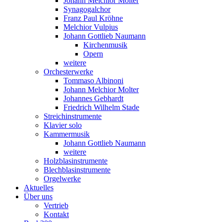
Johann Melchior Molter
Synagogalchor
Franz Paul Kröhne
Melchior Vulpius
Johann Gottlieb Naumann
Kirchenmusik
Opern
weitere
Orchesterwerke
Tommaso Albinoni
Johann Melchior Molter
Johannes Gebhardt
Friedrich Wilhelm Stade
Streichinstrumente
Klavier solo
Kammermusik
Johann Gottlieb Naumann
weitere
Holzblasinstrumente
Blechblasinstrumente
Orgelwerke
Aktuelles
Über uns
Vertrieb
Kontakt