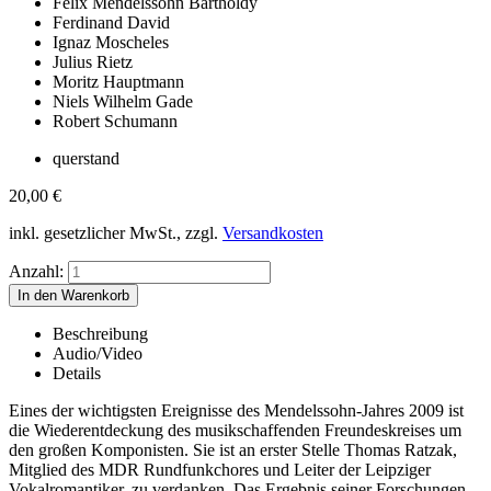
Felix Mendelssohn Bartholdy
Ferdinand David
Ignaz Moscheles
Julius Rietz
Moritz Hauptmann
Niels Wilhelm Gade
Robert Schumann
querstand
20,00
€
inkl. gesetzlicher MwSt., zzgl.
Versandkosten
Anzahl:
Beschreibung
Audio/Video
Details
Eines der wichtigsten Ereignisse des Mendelssohn-Jahres 2009 ist
die Wiederentdeckung des musikschaffenden Freundeskreises um
den großen Komponisten. Sie ist an erster Stelle Thomas Ratzak,
Mitglied des MDR Rundfunkchores und Leiter der Leipziger
Vokalromantiker, zu verdanken. Das Ergebnis seiner Forschungen