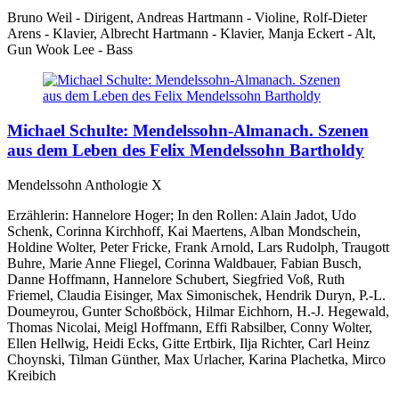
Bruno Weil - Dirigent, Andreas Hartmann - Violine, Rolf-Dieter
Arens - Klavier, Albrecht Hartmann - Klavier, Manja Eckert - Alt,
Gun Wook Lee - Bass
Michael Schulte: Mendelssohn-Almanach. Szenen
aus dem Leben des Felix Mendelssohn Bartholdy
Mendelssohn Anthologie X
Erzählerin: Hannelore Hoger; In den Rollen: Alain Jadot, Udo
Schenk, Corinna Kirchhoff, Kai Maertens, Alban Mondschein,
Holdine Wolter, Peter Fricke, Frank Arnold, Lars Rudolph, Traugott
Buhre, Marie Anne Fliegel, Corinna Waldbauer, Fabian Busch,
Danne Hoffmann, Hannelore Schubert, Siegfried Voß, Ruth
Friemel, Claudia Eisinger, Max Simonischek, Hendrik Duryn, P.-L.
Doumeyrou, Gunter Schoßböck, Hilmar Eichhorn, H.-J. Hegewald,
Thomas Nicolai, Meigl Hoffmann, Effi Rabsilber, Conny Wolter,
Ellen Hellwig, Heidi Ecks, Gitte Ertbirk, Ilja Richter, Carl Heinz
Choynski, Tilman Günther, Max Urlacher, Karina Plachetka, Mirco
Kreibich