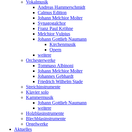
Vokalmusik
Andreas Hammerschmidt
Calmus Edition
Johann Melchior Molter
Synagogalchor
Franz Paul Kröhne
Melchior Vulpius
Johann Gottlieb Naumann
Kirchenmusik
Opern
weitere
Orchesterwerke
Tommaso Albinoni
Johann Melchior Molter
Johannes Gebhardt
Friedrich Wilhelm Stade
Streichinstrumente
Klavier solo
Kammermusik
Johann Gottlieb Naumann
weitere
Holzblasinstrumente
Blechblasinstrumente
Orgelwerke
Aktuelles