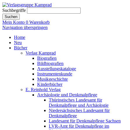
Suchbegriffe
Suchen
Mein Konto
0
Warenkorb
Navigation überspringen
Home
Neu
Bücher
Verlag Kamprad
Biografien
Bildbiografien
Ausstellungskataloge
Instrumentenkunde
Musikgeschichte
Kinderbücher
E. Reinhold Verlag
Archäologie und Denkmalpflege
Thüringisches Landesamt für
Denkmalpflege und Archäologie
Niedersächsisches Landesamt für
Denkmalpflege
Landesamt für Denkmalpflege Sachsen
LVR-Amt für Denkmalpflege im