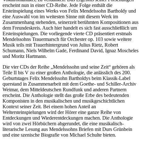
erscheint nun in einer CD-Reihe. Jede Folge enthält die
Ersteinspielung eines Werks von Felix Mendelssohn Bartholdy und
eine Auswahl von im weitesten Sinne mit diesem Werk im
Zusammenhang stehenden, seinerzeit berühmten Kompositionen aus
dem Freundeskreis. Auch hier handelt es sich fast ausschließlich um
Ersteinspielungen. Die vorliegende vierte CD präsentiert erstmals
Mendelssohns Trauermarsch für Orchester op. 103 sowie weitere
Musik teils mit Trauerhintergrund von Julius Rietz, Robert
Schumann, Niels Wilhelm Gade, Ferdinand David, Ignaz Moscheles
und Moritz Hartmann.
Die vier CDs der Reihe „Mendelssohn und seine Zeit“ gehören als
Teile II bis V zu einer großen Anthologie, die anlässlich des 200.
Geburtstages Felix Mendelssohn Bartholdys beim Klassik-Label
querstand in Zusammenarbeit mit dem Goethe- und Schiller-Archiv
Weimar, dem Mitteldeutschen Rundfunk und anderen Partnern
erscheint. Die Anthologie stellt das große Erbe des bedeutenden
Komponisten in den musikalischen und musikgeschichtlichen
Kontext seiner Zeit. Bei einem hohen Anteil an
Weltersteinspielungen wird der Hörer eine ganze Reihe von
Entdeckungen und Wiederentdeckungen machen. Die Anthologie
wird von zwei Hörbüchern abgerundet, die eine musikalisch-
literarische Lesung aus Mendelssohns Briefen mit Durs Grünbein
und eine szenische Biografie von Michael Schulte bieten.