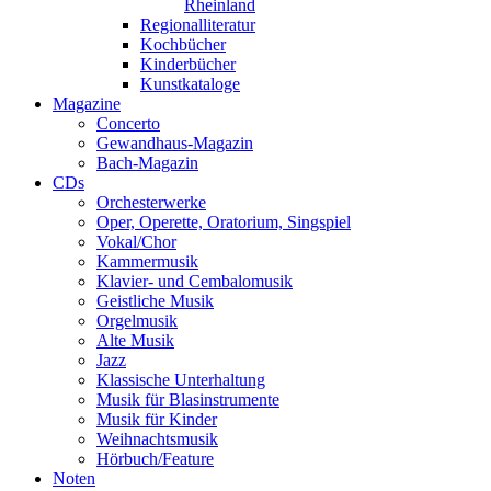
Rheinland
Regionalliteratur
Kochbücher
Kinderbücher
Kunstkataloge
Magazine
Concerto
Gewandhaus-Magazin
Bach-Magazin
CDs
Orchesterwerke
Oper, Operette, Oratorium, Singspiel
Vokal/Chor
Kammermusik
Klavier- und Cembalomusik
Geistliche Musik
Orgelmusik
Alte Musik
Jazz
Klassische Unterhaltung
Musik für Blasinstrumente
Musik für Kinder
Weihnachtsmusik
Hörbuch/Feature
Noten