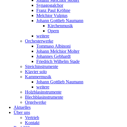
Johann Melchior Molter
Synagogalchor
Franz Paul Kröhne
Melchior Vulpius
Johann Gottlieb Naumann
Kirchenmusik
Opern
weitere
Orchesterwerke
Tommaso Albinoni
Johann Melchior Molter
Johannes Gebhardt
Friedrich Wilhelm Stade
Streichinstrumente
Klavier solo
Kammermusik
Johann Gottlieb Naumann
weitere
Holzblasinstrumente
Blechblasinstrumente
Orgelwerke
Aktuelles
Über uns
Vertrieb
Kontakt