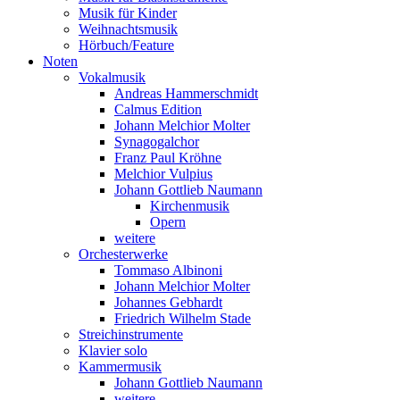
Musik für Kinder
Weihnachtsmusik
Hörbuch/Feature
Noten
Vokalmusik
Andreas Hammerschmidt
Calmus Edition
Johann Melchior Molter
Synagogalchor
Franz Paul Kröhne
Melchior Vulpius
Johann Gottlieb Naumann
Kirchenmusik
Opern
weitere
Orchesterwerke
Tommaso Albinoni
Johann Melchior Molter
Johannes Gebhardt
Friedrich Wilhelm Stade
Streichinstrumente
Klavier solo
Kammermusik
Johann Gottlieb Naumann
weitere