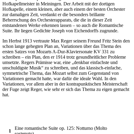
Hofkapellmeister in Meiningen. Der Arbeit mit der dortigen
Hofkapelle, einem kleinen, aber auch einem der besten Orchester
zur damaligen Zeit, verdankt er die besonders brillante
Beherrschung des Orchesterapparats, die die in dieser Zeit
entstandenen Werke erkennen lassen – so auch die Romantische
Suite. Ihr liegen Gedichte Joseph von Eichendorffs zugrunde.
Im Herbst 1913 vertraute Max Reger seinem Freund Fritz Stein den
schon lange gehegten Plan an, Variationen über das Thema des
ersten Satzes von Mozarts A-Dur-Klaviersonate KV 331 zu
schreiben – ein Plan, den er 1914 trotz gesundheitlicher Probleme
umsetzte. Regers Prämisse war, eine „denkbar einfachste und
unschuldigste Musik“ zu schreiben, und das klassisch-einfache,
symmetrische Thema, das Mozart selbst zum Gegenstand von
Variationen gemacht hatte, war dafür die ideale Wahl. In den
Variationen, vor allem aber in der kontrapunktischen Meisterschaft
der Fuge zeigt Reger, wie sehr er sich das Thema zu eigen gemacht
hat.
Eine romantische Suite op. 125: Notturno (Molto
1
sostenuto)