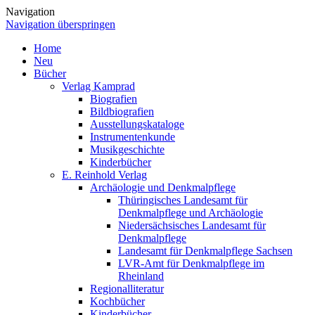
Navigation
Navigation überspringen
Home
Neu
Bücher
Verlag Kamprad
Biografien
Bildbiografien
Ausstellungskataloge
Instrumentenkunde
Musikgeschichte
Kinderbücher
E. Reinhold Verlag
Archäologie und Denkmalpflege
Thüringisches Landesamt für
Denkmalpflege und Archäologie
Niedersächsisches Landesamt für
Denkmalpflege
Landesamt für Denkmalpflege Sachsen
LVR-Amt für Denkmalpflege im
Rheinland
Regionalliteratur
Kochbücher
Kinderbücher