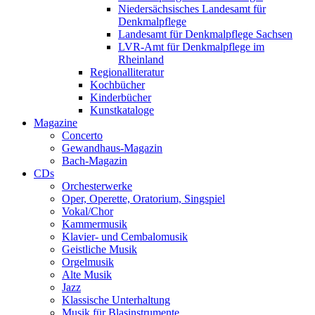
Niedersächsisches Landesamt für
Denkmalpflege
Landesamt für Denkmalpflege Sachsen
LVR-Amt für Denkmalpflege im
Rheinland
Regionalliteratur
Kochbücher
Kinderbücher
Kunstkataloge
Magazine
Concerto
Gewandhaus-Magazin
Bach-Magazin
CDs
Orchesterwerke
Oper, Operette, Oratorium, Singspiel
Vokal/Chor
Kammermusik
Klavier- und Cembalomusik
Geistliche Musik
Orgelmusik
Alte Musik
Jazz
Klassische Unterhaltung
Musik für Blasinstrumente