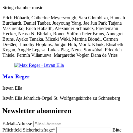
String chamber music
Erich Höbarth, Catherine Meyerscough, Sara Glombitza, Hannah
Burchardt, Daniel Tauber, Jueyoung Yang, Jae Jun Park Tatjana
Masurenko, Erich Höbarth, Alexander Schmalcz, Friedemann
Hecker, Neasa Ní Bhriain, Ronen Shifron Peter Bruns, Annegret
Bruns, Ayako Tanaka, Mizuki Waki, Martina Biondi, Carmen
Dreßler, Timothy Hopkins, Jungin Huh, Moritz Klauk, Elisabeth
Kogan, Angèle Legasa, Lukas Plag, Nerea Sorozábal, Friedrich
Thiele, Fermín Villanueva, Margarethe Vogler, Dana de Vries
Max Reger
Istvan Ella
István Ella Jehmlich-Orgel St. Wolfgangskirche zu Schneeberg
Newsletter abonnieren
E-Mail-Adresse
Pflichtfeld
Sicherheitsfrage
*
Bitte