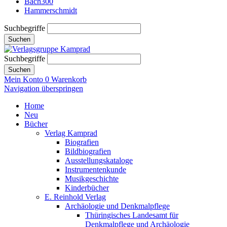
Bach300
Hammerschmidt
Suchbegriffe
Suchen
Suchbegriffe
Suchen
Mein Konto
0
Warenkorb
Navigation überspringen
Home
Neu
Bücher
Verlag Kamprad
Biografien
Bildbiografien
Ausstellungskataloge
Instrumentenkunde
Musikgeschichte
Kinderbücher
E. Reinhold Verlag
Archäologie und Denkmalpflege
Thüringisches Landesamt für
Denkmalpflege und Archäologie