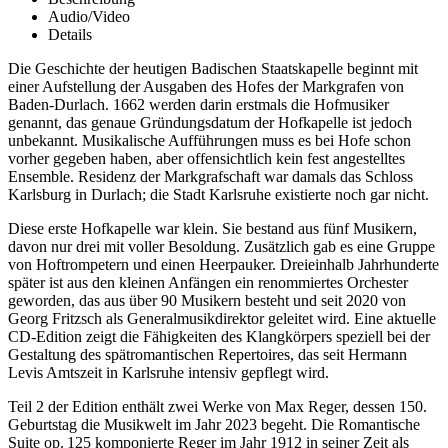
Audio/Video
Details
Die Geschichte der heutigen Badischen Staatskapelle beginnt mit
einer Aufstellung der Ausgaben des Hofes der Markgrafen von
Baden-Durlach. 1662 werden darin erstmals die Hofmusiker
genannt, das genaue Gründungsdatum der Hofkapelle ist jedoch
unbekannt. Musikalische Aufführungen muss es bei Hofe schon
vorher gegeben haben, aber offensichtlich kein fest angestelltes
Ensemble. Residenz der Markgrafschaft war damals das Schloss
Karlsburg in Durlach; die Stadt Karlsruhe existierte noch gar nicht.
Diese erste Hofkapelle war klein. Sie bestand aus fünf Musikern,
davon nur drei mit voller Besoldung. Zusätzlich gab es eine Gruppe
von Hoftrompetern und einen Heerpauker. Dreieinhalb Jahrhunderte
später ist aus den kleinen Anfängen ein renommiertes Orchester
geworden, das aus über 90 Musikern besteht und seit 2020 von
Georg Fritzsch als Generalmusikdirektor geleitet wird. Eine aktuelle
CD-Edition zeigt die Fähigkeiten des Klangkörpers speziell bei der
Gestaltung des spätromantischen Repertoires, das seit Hermann
Levis Amtszeit in Karlsruhe intensiv gepflegt wird.
Teil 2 der Edition enthält zwei Werke von Max Reger, dessen 150.
Geburtstag die Musikwelt im Jahr 2023 begeht. Die Romantische
Suite op. 125 komponierte Reger im Jahr 1912 in seiner Zeit als