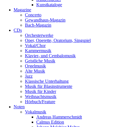
Kunstkataloge
Magazine
Concerto
Gewandhaus-Magazin
Bach-Magazin
CDs
Orchesterwerke
Oper, Operette, Oratorium, Singspiel
Vokal/Chor
Kammermusik
Klavier- und Cembalomusik
Geistliche Musik
Orgelmusik
Alte Musik
Jazz
Klassische Unterhaltung
Musik für Blasinstrumente
Musik für Kinder
Weihnachtsmusik
Hörbuch/Feature
Noten
Vokalmusik
Andreas Hammerschmidt
Calmus Edition