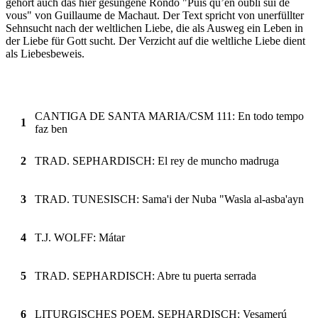
gehört auch das hier gesungene Rondo "Puis qu’en oubli sui de
vous" von Guillaume de Machaut. Der Text spricht von unerfüllter
Sehnsucht nach der weltlichen Liebe, die als Ausweg ein Leben in
der Liebe für Gott sucht. Der Verzicht auf die weltliche Liebe dient
als Liebesbeweis.
CANTIGA DE SANTA MARIA/CSM 111: En todo tempo
1
faz ben
2
TRAD. SEPHARDISCH: El rey de muncho madruga
3
TRAD. TUNESISCH: Sama'i der Nuba "Wasla al-asba'ayn
4
T.J. WOLFF: Mátar
5
TRAD. SEPHARDISCH: Abre tu puerta serrada
6
LITURGISCHES POEM, SEPHARDISCH: Vesamerú