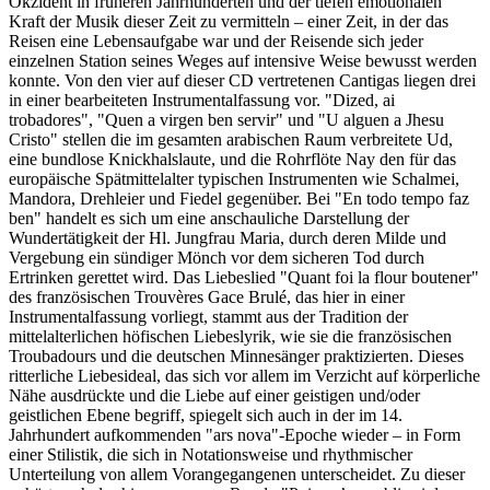
Okzident in früheren Jahrhunderten und der tiefen emotionalen
Kraft der Musik dieser Zeit zu vermitteln – einer Zeit, in der das
Reisen eine Lebensaufgabe war und der Reisende sich jeder
einzelnen Station seines Weges auf intensive Weise bewusst werden
konnte. Von den vier auf dieser CD vertretenen Cantigas liegen drei
in einer bearbeiteten Instrumentalfassung vor. "Dized, ai
trobadores", "Quen a virgen ben servir" und "U alguen a Jhesu
Cristo" stellen die im gesamten arabischen Raum verbreitete Ud,
eine bundlose Knickhalslaute, und die Rohrflöte Nay den für das
europäische Spätmittelalter typischen Instrumenten wie Schalmei,
Mandora, Drehleier und Fiedel gegenüber. Bei "En todo tempo faz
ben" handelt es sich um eine anschauliche Darstellung der
Wundertätigkeit der Hl. Jungfrau Maria, durch deren Milde und
Vergebung ein sündiger Mönch vor dem sicheren Tod durch
Ertrinken gerettet wird. Das Liebeslied "Quant foi la flour boutener"
des französischen Trouvères Gace Brulé, das hier in einer
Instrumentalfassung vorliegt, stammt aus der Tradition der
mittelalterlichen höfischen Liebeslyrik, wie sie die französischen
Troubadours und die deutschen Minnesänger praktizierten. Dieses
ritterliche Liebesideal, das sich vor allem im Verzicht auf körperliche
Nähe ausdrückte und die Liebe auf einer geistigen und/oder
geistlichen Ebene begriff, spiegelt sich auch in der im 14.
Jahrhundert aufkommenden "ars nova"-Epoche wieder – in Form
einer Stilistik, die sich in Notationsweise und rhythmischer
Unterteilung von allem Vorangegangenen unterscheidet. Zu dieser