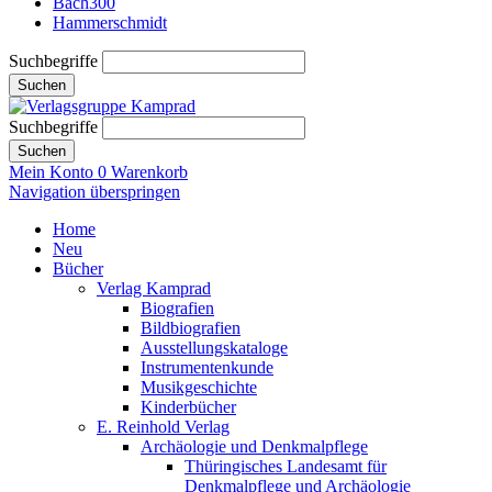
Bach300
Hammerschmidt
Suchbegriffe
Suchen
Suchbegriffe
Suchen
Mein Konto
0
Warenkorb
Navigation überspringen
Home
Neu
Bücher
Verlag Kamprad
Biografien
Bildbiografien
Ausstellungskataloge
Instrumentenkunde
Musikgeschichte
Kinderbücher
E. Reinhold Verlag
Archäologie und Denkmalpflege
Thüringisches Landesamt für
Denkmalpflege und Archäologie