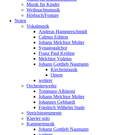
Musik für Kinder
Weihnachtsmusik
Hörbuch/Feature
Noten
Vokalmusik
Andreas Hammerschmidt
Calmus Edition
Johann Melchior Molter
Synagogalchor
Franz Paul Kröhne
Melchior Vulpius
Johann Gottlieb Naumann
Kirchenmusik
Opern
weitere
Orchesterwerke
Tommaso Albinoni
Johann Melchior Molter
Johannes Gebhardt
Friedrich Wilhelm Stade
Streichinstrumente
Klavier solo
Kammermusik
Johann Gottlieb Naumann
weitere