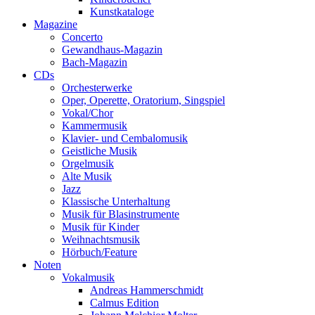
Kunstkataloge
Magazine
Concerto
Gewandhaus-Magazin
Bach-Magazin
CDs
Orchesterwerke
Oper, Operette, Oratorium, Singspiel
Vokal/Chor
Kammermusik
Klavier- und Cembalomusik
Geistliche Musik
Orgelmusik
Alte Musik
Jazz
Klassische Unterhaltung
Musik für Blasinstrumente
Musik für Kinder
Weihnachtsmusik
Hörbuch/Feature
Noten
Vokalmusik
Andreas Hammerschmidt
Calmus Edition