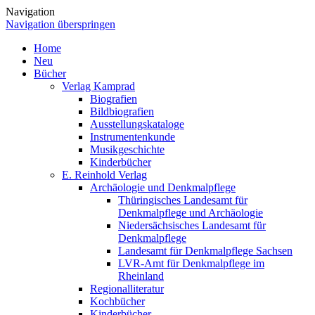
Navigation
Navigation überspringen
Home
Neu
Bücher
Verlag Kamprad
Biografien
Bildbiografien
Ausstellungskataloge
Instrumentenkunde
Musikgeschichte
Kinderbücher
E. Reinhold Verlag
Archäologie und Denkmalpflege
Thüringisches Landesamt für
Denkmalpflege und Archäologie
Niedersächsisches Landesamt für
Denkmalpflege
Landesamt für Denkmalpflege Sachsen
LVR-Amt für Denkmalpflege im
Rheinland
Regionalliteratur
Kochbücher
Kinderbücher