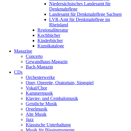
Niedersächsisches Landesamt für
Denkmalpflege
Landesamt für Denkmalpflege Sachsen
LVR-Amt für Denkmalpflege im
Rheinland
Regionalliteratur
Kochbücher
Kinderbücher
Kunstkataloge
Magazine
Concerto
Gewandhaus-Magazin
Bach-Magazin
CDs
Orchesterwerke
Oper, Operette, Oratorium, Singspiel
Vokal/Chor
Kammermusik
Klavier- und Cembalomusik
Geistliche Musik
Orgelmusik
Alte Musik
Jazz
Klassische Unterhaltung
Musik für Blasinstrumente