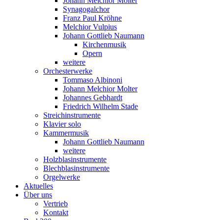
Johann Melchior Molter
Synagogalchor
Franz Paul Kröhne
Melchior Vulpius
Johann Gottlieb Naumann
Kirchenmusik
Opern
weitere
Orchesterwerke
Tommaso Albinoni
Johann Melchior Molter
Johannes Gebhardt
Friedrich Wilhelm Stade
Streichinstrumente
Klavier solo
Kammermusik
Johann Gottlieb Naumann
weitere
Holzblasinstrumente
Blechblasinstrumente
Orgelwerke
Aktuelles
Über uns
Vertrieb
Kontakt