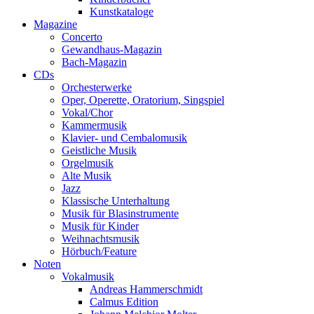
Kunstkataloge
Magazine
Concerto
Gewandhaus-Magazin
Bach-Magazin
CDs
Orchesterwerke
Oper, Operette, Oratorium, Singspiel
Vokal/Chor
Kammermusik
Klavier- und Cembalomusik
Geistliche Musik
Orgelmusik
Alte Musik
Jazz
Klassische Unterhaltung
Musik für Blasinstrumente
Musik für Kinder
Weihnachtsmusik
Hörbuch/Feature
Noten
Vokalmusik
Andreas Hammerschmidt
Calmus Edition