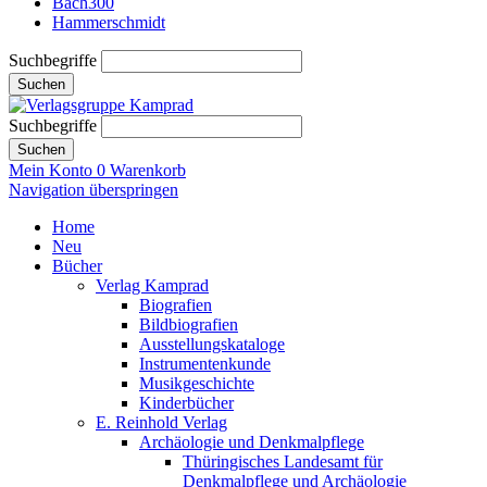
Bach300
Hammerschmidt
Suchbegriffe
Suchen
Suchbegriffe
Suchen
Mein Konto
0
Warenkorb
Navigation überspringen
Home
Neu
Bücher
Verlag Kamprad
Biografien
Bildbiografien
Ausstellungskataloge
Instrumentenkunde
Musikgeschichte
Kinderbücher
E. Reinhold Verlag
Archäologie und Denkmalpflege
Thüringisches Landesamt für
Denkmalpflege und Archäologie