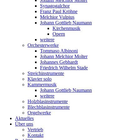
Johann Melchior Molter
Synagogalchor
Franz Paul Kröhne
Melchior Vulpius
Johann Gottlieb Naumann
Kirchenmusik
Opern
weitere
Orchesterwerke
Tommaso Albinoni
Johann Melchior Molter
Johannes Gebhardt
Friedrich Wilhelm Stade
Streichinstrumente
Klavier solo
Kammermusik
Johann Gottlieb Naumann
weitere
Holzblasinstrumente
Blechblasinstrumente
Orgelwerke
Aktuelles
Über uns
Vertrieb
Kontakt