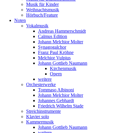
Musik für Kinder
Weihnachtsmusik
Hörbuch/Feature
Noten
Vokalmusik
Andreas Hammerschmidt
Calmus Edition
Johann Melchior Molter
Synagogalchor
Franz Paul Kröhne
Melchior Vulpius
Johann Gottlieb Naumann
Kirchenmusik
Opern
weitere
Orchesterwerke
Tommaso Albinoni
Johann Melchior Molter
Johannes Gebhardt
Friedrich Wilhelm Stade
Streichinstrumente
Klavier solo
Kammermusik
Johann Gottlieb Naumann
weitere