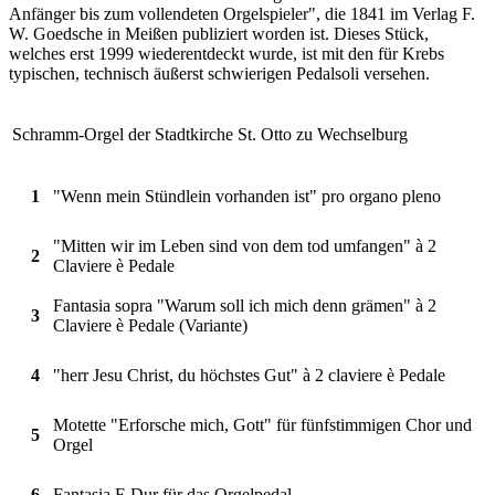
Anfänger bis zum vollendeten Orgelspieler", die 1841 im Verlag F.
W. Goedsche in Meißen publiziert worden ist. Dieses Stück,
welches erst 1999 wiederentdeckt wurde, ist mit den für Krebs
typischen, technisch äußerst schwierigen Pedalsoli versehen.
Schramm-Orgel der Stadtkirche St. Otto zu Wechselburg
1
"Wenn mein Stündlein vorhanden ist" pro organo pleno
"Mitten wir im Leben sind von dem tod umfangen" à 2
2
Claviere è Pedale
Fantasia sopra "Warum soll ich mich denn grämen" à 2
3
Claviere è Pedale (Variante)
4
"herr Jesu Christ, du höchstes Gut" à 2 claviere è Pedale
Motette "Erforsche mich, Gott" für fünfstimmigen Chor und
5
Orgel
6
Fantasia F-Dur für das Orgelpedal