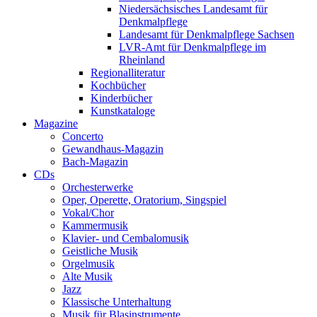
Niedersächsisches Landesamt für
Denkmalpflege
Landesamt für Denkmalpflege Sachsen
LVR-Amt für Denkmalpflege im
Rheinland
Regionalliteratur
Kochbücher
Kinderbücher
Kunstkataloge
Magazine
Concerto
Gewandhaus-Magazin
Bach-Magazin
CDs
Orchesterwerke
Oper, Operette, Oratorium, Singspiel
Vokal/Chor
Kammermusik
Klavier- und Cembalomusik
Geistliche Musik
Orgelmusik
Alte Musik
Jazz
Klassische Unterhaltung
Musik für Blasinstrumente