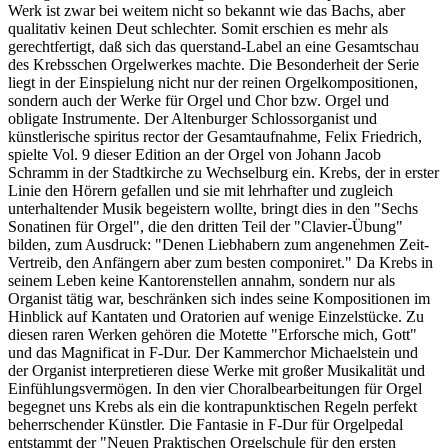
Werk ist zwar bei weitem nicht so bekannt wie das Bachs, aber
qualitativ keinen Deut schlechter. Somit erschien es mehr als
gerechtfertigt, daß sich das querstand-Label an eine Gesamtschau
des Krebsschen Orgelwerkes machte. Die Besonderheit der Serie
liegt in der Einspielung nicht nur der reinen Orgelkompositionen,
sondern auch der Werke für Orgel und Chor bzw. Orgel und
obligate Instrumente. Der Altenburger Schlossorganist und
künstlerische spiritus rector der Gesamtaufnahme, Felix Friedrich,
spielte Vol. 9 dieser Edition an der Orgel von Johann Jacob
Schramm in der Stadtkirche zu Wechselburg ein. Krebs, der in erster
Linie den Hörern gefallen und sie mit lehrhafter und zugleich
unterhaltender Musik begeistern wollte, bringt dies in den "Sechs
Sonatinen für Orgel", die den dritten Teil der "Clavier-Übung"
bilden, zum Ausdruck: "Denen Liebhabern zum angenehmen Zeit-
Vertreib, den Anfängern aber zum besten componiret." Da Krebs in
seinem Leben keine Kantorenstellen annahm, sondern nur als
Organist tätig war, beschränken sich indes seine Kompositionen im
Hinblick auf Kantaten und Oratorien auf wenige Einzelstücke. Zu
diesen raren Werken gehören die Motette "Erforsche mich, Gott"
und das Magnificat in F-Dur. Der Kammerchor Michaelstein und
der Organist interpretieren diese Werke mit großer Musikalität und
Einfühlungsvermögen. In den vier Choralbearbeitungen für Orgel
begegnet uns Krebs als ein die kontrapunktischen Regeln perfekt
beherrschender Künstler. Die Fantasie in F-Dur für Orgelpedal
entstammt der "Neuen Praktischen Orgelschule für den ersten