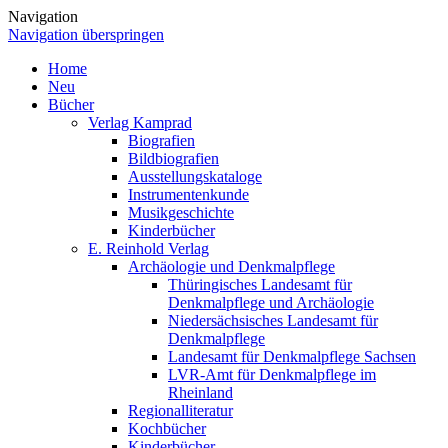
Navigation
Navigation überspringen
Home
Neu
Bücher
Verlag Kamprad
Biografien
Bildbiografien
Ausstellungskataloge
Instrumentenkunde
Musikgeschichte
Kinderbücher
E. Reinhold Verlag
Archäologie und Denkmalpflege
Thüringisches Landesamt für
Denkmalpflege und Archäologie
Niedersächsisches Landesamt für
Denkmalpflege
Landesamt für Denkmalpflege Sachsen
LVR-Amt für Denkmalpflege im
Rheinland
Regionalliteratur
Kochbücher
Kinderbücher