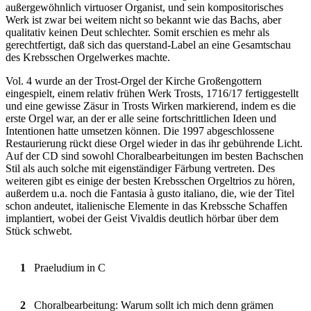
außergewöhnlich virtuoser Organist, und sein kompositorisches
Werk ist zwar bei weitem nicht so bekannt wie das Bachs, aber
qualitativ keinen Deut schlechter. Somit erschien es mehr als
gerechtfertigt, daß sich das querstand-Label an eine Gesamtschau
des Krebsschen Orgelwerkes machte.
Vol. 4 wurde an der Trost-Orgel der Kirche Großengottern
eingespielt, einem relativ frühen Werk Trosts, 1716/17 fertiggestellt
und eine gewisse Zäsur in Trosts Wirken markierend, indem es die
erste Orgel war, an der er alle seine fortschrittlichen Ideen und
Intentionen hatte umsetzen können. Die 1997 abgeschlossene
Restaurierung rückt diese Orgel wieder in das ihr gebührende Licht.
Auf der CD sind sowohl Choralbearbeitungen im besten Bachschen
Stil als auch solche mit eigenständiger Färbung vertreten. Des
weiteren gibt es einige der besten Krebsschen Orgeltrios zu hören,
außerdem u.a. noch die Fantasia à gusto italiano, die, wie der Titel
schon andeutet, italienische Elemente in das Krebssche Schaffen
implantiert, wobei der Geist Vivaldis deutlich hörbar über dem
Stück schwebt.
1
Praeludium in C
2
Choralbearbeitung: Warum sollt ich mich denn grämen