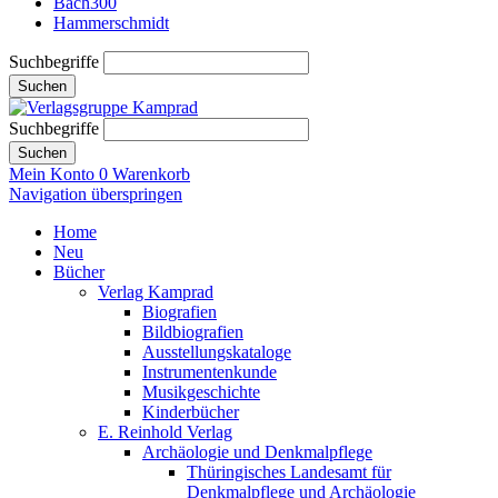
Bach300
Hammerschmidt
Suchbegriffe
Suchen
Suchbegriffe
Suchen
Mein Konto
0
Warenkorb
Navigation überspringen
Home
Neu
Bücher
Verlag Kamprad
Biografien
Bildbiografien
Ausstellungskataloge
Instrumentenkunde
Musikgeschichte
Kinderbücher
E. Reinhold Verlag
Archäologie und Denkmalpflege
Thüringisches Landesamt für
Denkmalpflege und Archäologie