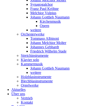
Johann Melchior Molter
Synagogalchor
Franz Paul Kröhne
Melchior Vulpius
Johann Gottlieb Naumann
Kirchenmusik
Opern
weitere
Orchesterwerke
Tommaso Albinoni
Johann Melchior Molter
Johannes Gebhardt
Friedrich Wilhelm Stade
Streichinstrumente
Klavier solo
Kammermusik
Johann Gottlieb Naumann
weitere
Holzblasinstrumente
Blechblasinstrumente
Orgelwerke
Aktuelles
Über uns
Vertrieb
Kontakt