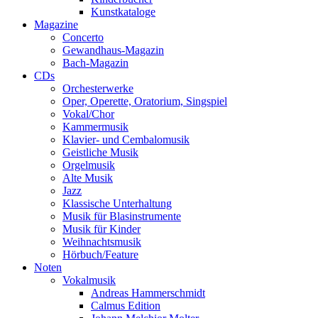
Kunstkataloge
Magazine
Concerto
Gewandhaus-Magazin
Bach-Magazin
CDs
Orchesterwerke
Oper, Operette, Oratorium, Singspiel
Vokal/Chor
Kammermusik
Klavier- und Cembalomusik
Geistliche Musik
Orgelmusik
Alte Musik
Jazz
Klassische Unterhaltung
Musik für Blasinstrumente
Musik für Kinder
Weihnachtsmusik
Hörbuch/Feature
Noten
Vokalmusik
Andreas Hammerschmidt
Calmus Edition