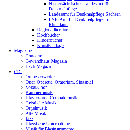
Niedersächsisches Landesamt für
Denkmalpflege
Landesamt für Denkmalpflege Sachsen
LVR-Amt für Denkmalpflege im
Rheinland
Regionalliteratur
Kochbücher
Kinderbücher
Kunstkataloge
Magazine
Concerto
Gewandhaus-Magazin
Bach-Magazin
CDs
Orchesterwerke
Oper, Operette, Oratorium, Singspiel
Vokal/Chor
Kammermusik
Klavier- und Cembalomusik
Geistliche Musik
Orgelmusik
Alte Musik
Jazz
Klassische Unterhaltung
Musik für Blasinstrumente