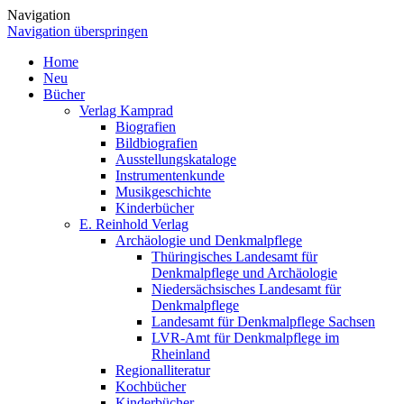
Navigation
Navigation überspringen
Home
Neu
Bücher
Verlag Kamprad
Biografien
Bildbiografien
Ausstellungskataloge
Instrumentenkunde
Musikgeschichte
Kinderbücher
E. Reinhold Verlag
Archäologie und Denkmalpflege
Thüringisches Landesamt für
Denkmalpflege und Archäologie
Niedersächsisches Landesamt für
Denkmalpflege
Landesamt für Denkmalpflege Sachsen
LVR-Amt für Denkmalpflege im
Rheinland
Regionalliteratur
Kochbücher
Kinderbücher