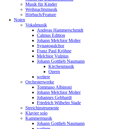
Musik für Kinder
Weihnachtsmusik
Hörbuch/Feature
Noten
Vokalmusik
Andreas Hammerschmidt
Calmus Edition
Johann Melchior Molter
Synagogalchor
Franz Paul Kröhne
Melchior Vulpius
Johann Gottlieb Naumann
Kirchenmusik
Opern
weitere
Orchesterwerke
Tommaso Albinoni
Johann Melchior Molter
Johannes Gebhardt
Friedrich Wilhelm Stade
Streichinstrumente
Klavier solo
Kammermusik
Johann Gottlieb Naumann
weitere