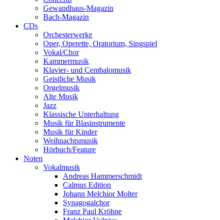
Gewandhaus-Magazin
Bach-Magazin
CDs
Orchesterwerke
Oper, Operette, Oratorium, Singspiel
Vokal/Chor
Kammermusik
Klavier- und Cembalomusik
Geistliche Musik
Orgelmusik
Alte Musik
Jazz
Klassische Unterhaltung
Musik für Blasinstrumente
Musik für Kinder
Weihnachtsmusik
Hörbuch/Feature
Noten
Vokalmusik
Andreas Hammerschmidt
Calmus Edition
Johann Melchior Molter
Synagogalchor
Franz Paul Kröhne