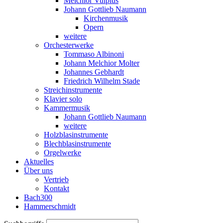
Melchior Vulpius
Johann Gottlieb Naumann
Kirchenmusik
Opern
weitere
Orchesterwerke
Tommaso Albinoni
Johann Melchior Molter
Johannes Gebhardt
Friedrich Wilhelm Stade
Streichinstrumente
Klavier solo
Kammermusik
Johann Gottlieb Naumann
weitere
Holzblasinstrumente
Blechblasinstrumente
Orgelwerke
Aktuelles
Über uns
Vertrieb
Kontakt
Bach300
Hammerschmidt