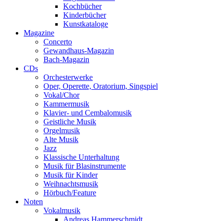
Kochbücher
Kinderbücher
Kunstkataloge
Magazine
Concerto
Gewandhaus-Magazin
Bach-Magazin
CDs
Orchesterwerke
Oper, Operette, Oratorium, Singspiel
Vokal/Chor
Kammermusik
Klavier- und Cembalomusik
Geistliche Musik
Orgelmusik
Alte Musik
Jazz
Klassische Unterhaltung
Musik für Blasinstrumente
Musik für Kinder
Weihnachtsmusik
Hörbuch/Feature
Noten
Vokalmusik
Andreas Hammerschmidt