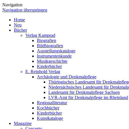
Navigation
Navigation überspringen
Home
Neu
Bücher
Verlag Kamprad
Biografien
Bildbiografien
Ausstellungskataloge
Instrumentenkunde
Musikgeschichte
Kinderbücher
E. Reinhold Verlag
Archäologie und Denkmalpflege
Thüringisches Landesamt für Denkmalpfleg
Niedersächsisches Landesamt für Denkmalp
Landesamt für Denkmalpflege Sachsen
LVR-Amt für Denkmalpflege im Rheinland
Regionalliteratur
Kochbücher
Kinderbücher
Kunstkataloge
Magazine
Concerto