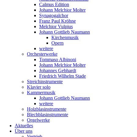
Calmus Edition
Johann Melchior Molter
Synagogalchor
Franz Paul Kröhne
Melchior Vulpius
Johann Gottlieb Naumann
Kirchenmusik
Opern
weitere
Orchesterwerke
Tommaso Albinoni
Johann Melchior Molter
Johannes Gebhardt
Friedrich Wilhelm Stade
Streichinstrumente
Klavier solo
Kammermusik
Johann Gottlieb Naumann
weitere
Holzblasinstrumente
Blechblasinstrumente
Orgelwerke
Aktuelles
Über uns
Vertrieb