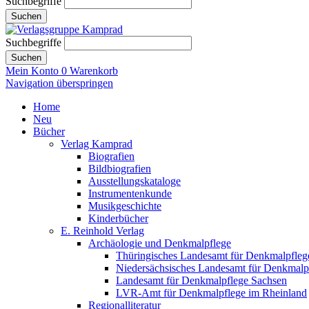
Suchbegriffe
Suchen
Suchbegriffe
Suchen
Mein Konto
0
Warenkorb
Navigation überspringen
Home
Neu
Bücher
Verlag Kamprad
Biografien
Bildbiografien
Ausstellungskataloge
Instrumentenkunde
Musikgeschichte
Kinderbücher
E. Reinhold Verlag
Archäologie und Denkmalpflege
Thüringisches Landesamt für Denkmalpfleg
Niedersächsisches Landesamt für Denkmalp
Landesamt für Denkmalpflege Sachsen
LVR-Amt für Denkmalpflege im Rheinland
Regionalliteratur