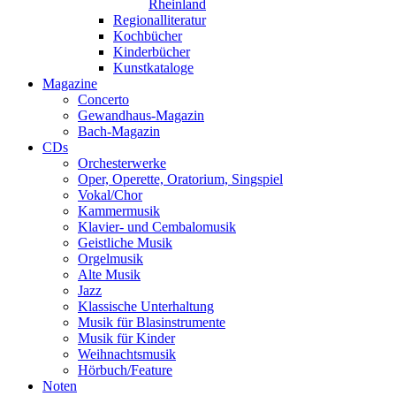
Rheinland
Regionalliteratur
Kochbücher
Kinderbücher
Kunstkataloge
Magazine
Concerto
Gewandhaus-Magazin
Bach-Magazin
CDs
Orchesterwerke
Oper, Operette, Oratorium, Singspiel
Vokal/Chor
Kammermusik
Klavier- und Cembalomusik
Geistliche Musik
Orgelmusik
Alte Musik
Jazz
Klassische Unterhaltung
Musik für Blasinstrumente
Musik für Kinder
Weihnachtsmusik
Hörbuch/Feature
Noten