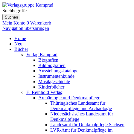
Suchbegriffe
Suchen
Mein Konto
0
Warenkorb
Navigation überspringen
Home
Neu
Bücher
Verlag Kamprad
Biografien
Bildbiografien
Ausstellungskataloge
Instrumentenkunde
Musikgeschichte
Kinderbücher
E. Reinhold Verlag
Archäologie und Denkmalpflege
Thüringisches Landesamt für
Denkmalpflege und Archäologie
Niedersächsisches Landesamt für
Denkmalpflege
Landesamt für Denkmalpflege Sachsen
LVR-Amt für Denkmalpflege im