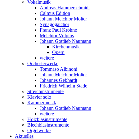
Vokalmusik
Andreas Hammerschmidt
Calmus Edition
Johann Melchior Molter
Synagogalchor
Franz Paul Kröhne
Melchior Vulpius
Johann Gottlieb Naumann
Kirchenmusik
Opern
weitere
Orchesterwerke
Tommaso Albinoni
Johann Melchior Molter
Johannes Gebhardt
Friedrich Wilhelm Stade
Streichinstrumente
Klavier solo
Kammermusik
Johann Gottlieb Naumann
weitere
Holzblasinstrumente
Blechblasinstrumente
Orgelwerke
Aktuelles