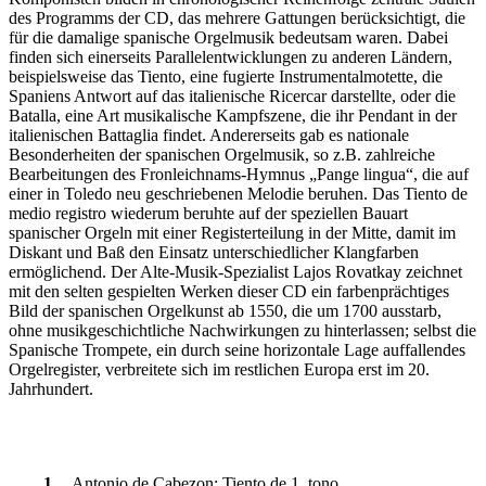
des Programms der CD, das mehrere Gattungen berücksichtigt, die
für die damalige spanische Orgelmusik bedeutsam waren. Dabei
finden sich einerseits Parallelentwicklungen zu anderen Ländern,
beispielsweise das Tiento, eine fugierte Instrumentalmotette, die
Spaniens Antwort auf das italienische Ricercar darstellte, oder die
Batalla, eine Art musikalische Kampfszene, die ihr Pendant in der
italienischen Battaglia findet. Andererseits gab es nationale
Besonderheiten der spanischen Orgelmusik, so z.B. zahlreiche
Bearbeitungen des Fronleichnams-Hymnus „Pange lingua“, die auf
einer in Toledo neu geschriebenen Melodie beruhen. Das Tiento de
medio registro wiederum beruhte auf der speziellen Bauart
spanischer Orgeln mit einer Registerteilung in der Mitte, damit im
Diskant und Baß den Einsatz unterschiedlicher Klangfarben
ermöglichend. Der Alte-Musik-Spezialist Lajos Rovatkay zeichnet
mit den selten gespielten Werken dieser CD ein farbenprächtiges
Bild der spanischen Orgelkunst ab 1550, die um 1700 ausstarb,
ohne musikgeschichtliche Nachwirkungen zu hinterlassen; selbst die
Spanische Trompete, ein durch seine horizontale Lage auffallendes
Orgelregister, verbreitete sich im restlichen Europa erst im 20.
Jahrhundert.
1
Antonio de Cabezon: Tiento de 1. tono