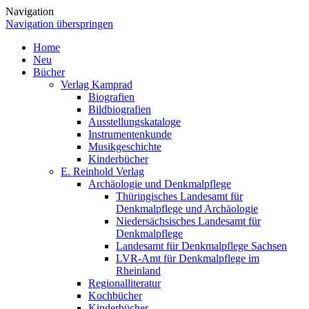
Navigation
Navigation überspringen
Home
Neu
Bücher
Verlag Kamprad
Biografien
Bildbiografien
Ausstellungskataloge
Instrumentenkunde
Musikgeschichte
Kinderbücher
E. Reinhold Verlag
Archäologie und Denkmalpflege
Thüringisches Landesamt für
Denkmalpflege und Archäologie
Niedersächsisches Landesamt für
Denkmalpflege
Landesamt für Denkmalpflege Sachsen
LVR-Amt für Denkmalpflege im
Rheinland
Regionalliteratur
Kochbücher
Kinderbücher