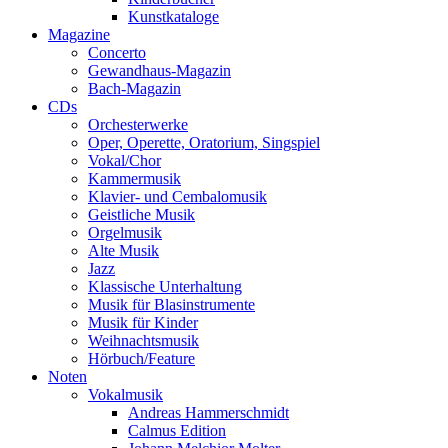
Kunstkataloge
Magazine
Concerto
Gewandhaus-Magazin
Bach-Magazin
CDs
Orchesterwerke
Oper, Operette, Oratorium, Singspiel
Vokal/Chor
Kammermusik
Klavier- und Cembalomusik
Geistliche Musik
Orgelmusik
Alte Musik
Jazz
Klassische Unterhaltung
Musik für Blasinstrumente
Musik für Kinder
Weihnachtsmusik
Hörbuch/Feature
Noten
Vokalmusik
Andreas Hammerschmidt
Calmus Edition