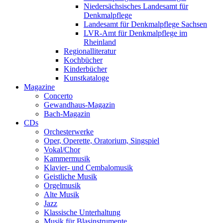
Niedersächsisches Landesamt für
Denkmalpflege
Landesamt für Denkmalpflege Sachsen
LVR-Amt für Denkmalpflege im
Rheinland
Regionalliteratur
Kochbücher
Kinderbücher
Kunstkataloge
Magazine
Concerto
Gewandhaus-Magazin
Bach-Magazin
CDs
Orchesterwerke
Oper, Operette, Oratorium, Singspiel
Vokal/Chor
Kammermusik
Klavier- und Cembalomusik
Geistliche Musik
Orgelmusik
Alte Musik
Jazz
Klassische Unterhaltung
Musik für Blasinstrumente