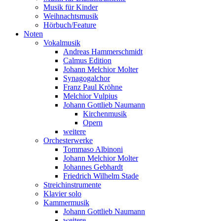
Musik für Kinder
Weihnachtsmusik
Hörbuch/Feature
Noten
Vokalmusik
Andreas Hammerschmidt
Calmus Edition
Johann Melchior Molter
Synagogalchor
Franz Paul Kröhne
Melchior Vulpius
Johann Gottlieb Naumann
Kirchenmusik
Opern
weitere
Orchesterwerke
Tommaso Albinoni
Johann Melchior Molter
Johannes Gebhardt
Friedrich Wilhelm Stade
Streichinstrumente
Klavier solo
Kammermusik
Johann Gottlieb Naumann
weitere