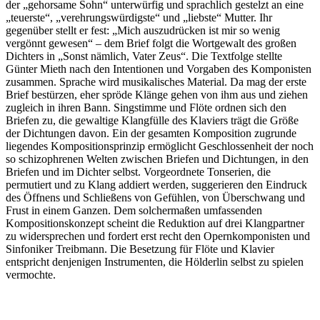
der „gehorsame Sohn“ unterwürfig und sprachlich gestelzt an eine
„teuerste“, „verehrungswürdigste“ und „liebste“ Mutter. Ihr
gegenüber stellt er fest: „Mich auszudrücken ist mir so wenig
vergönnt gewesen“ – dem Brief folgt die Wortgewalt des großen
Dichters in „Sonst nämlich, Vater Zeus“. Die Textfolge stellte
Günter Mieth nach den Intentionen und Vorgaben des Komponisten
zusammen. Sprache wird musikalisches Material. Da mag der erste
Brief bestürzen, eher spröde Klänge gehen von ihm aus und ziehen
zugleich in ihren Bann. Singstimme und Flöte ordnen sich den
Briefen zu, die gewaltige Klangfülle des Klaviers trägt die Größe
der Dichtungen davon. Ein der gesamten Komposition zugrunde
liegendes Kompositionsprinzip ermöglicht Geschlossenheit der noch
so schizophrenen Welten zwischen Briefen und Dichtungen, in den
Briefen und im Dichter selbst. Vorgeordnete Tonserien, die
permutiert und zu Klang addiert werden, suggerieren den Eindruck
des Öffnens und Schließens von Gefühlen, von Überschwang und
Frust in einem Ganzen. Dem solchermaßen umfassenden
Kompositionskonzept scheint die Reduktion auf drei Klangpartner
zu widersprechen und fordert erst recht den Opernkomponisten und
Sinfoniker Treibmann. Die Besetzung für Flöte und Klavier
entspricht denjenigen Instrumenten, die Hölderlin selbst zu spielen
vermochte.