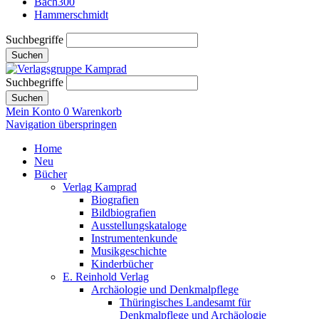
Bach300
Hammerschmidt
Suchbegriffe
Suchen
Suchbegriffe
Suchen
Mein Konto
0
Warenkorb
Navigation überspringen
Home
Neu
Bücher
Verlag Kamprad
Biografien
Bildbiografien
Ausstellungskataloge
Instrumentenkunde
Musikgeschichte
Kinderbücher
E. Reinhold Verlag
Archäologie und Denkmalpflege
Thüringisches Landesamt für
Denkmalpflege und Archäologie