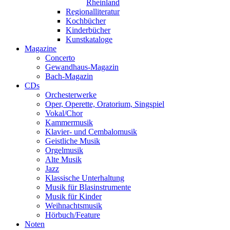
Rheinland
Regionalliteratur
Kochbücher
Kinderbücher
Kunstkataloge
Magazine
Concerto
Gewandhaus-Magazin
Bach-Magazin
CDs
Orchesterwerke
Oper, Operette, Oratorium, Singspiel
Vokal/Chor
Kammermusik
Klavier- und Cembalomusik
Geistliche Musik
Orgelmusik
Alte Musik
Jazz
Klassische Unterhaltung
Musik für Blasinstrumente
Musik für Kinder
Weihnachtsmusik
Hörbuch/Feature
Noten