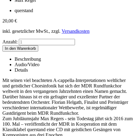
Max Reger
querstand
20,00
€
inkl. gesetzlicher MwSt., zzgl.
Versandkosten
Anzahl:
Beschreibung
Audio/Video
Details
Mit seinen viel beachteten A-cappella-Interpretationen weltlicher
und geistlicher Chorsinfonik hat sich der MDR Rundfunkchor
weltweit in den vergangenen Jahrzehnten einen Namen gemacht.
Darüber hinaus ist er ein gefragter und exzellenter Partner der
bedeutendsten Orchester. Florian Helgath, Finalist und Preisträger
verschiedener internationaler Wettbewerbe, ist regelmäßiger
Gastdirigent beim MDR Rundfunkchor.
Zum Jubiläumsjahr Max Regers - sein Todestag jährt sich 2016 zum
100. Mal – veröffentlicht der MDR in Kooperation mit dem
Klassiklabel querstand eine CD mit geistlichen Gesängen von
Komponisten aus drei Epochen.