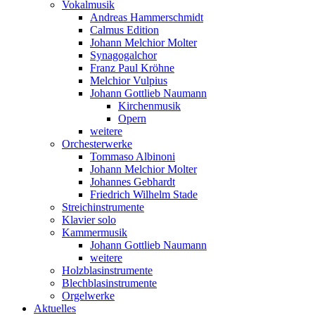
Vokalmusik
Andreas Hammerschmidt
Calmus Edition
Johann Melchior Molter
Synagogalchor
Franz Paul Kröhne
Melchior Vulpius
Johann Gottlieb Naumann
Kirchenmusik
Opern
weitere
Orchesterwerke
Tommaso Albinoni
Johann Melchior Molter
Johannes Gebhardt
Friedrich Wilhelm Stade
Streichinstrumente
Klavier solo
Kammermusik
Johann Gottlieb Naumann
weitere
Holzblasinstrumente
Blechblasinstrumente
Orgelwerke
Aktuelles