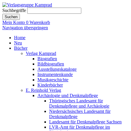
Suchbegriffe
Suchen
Mein Konto
0
Warenkorb
Navigation überspringen
Home
Neu
Bücher
Verlag Kamprad
Biografien
Bildbiografien
Ausstellungskataloge
Instrumentenkunde
Musikgeschichte
Kinderbücher
E. Reinhold Verlag
Archäologie und Denkmalpflege
Thüringisches Landesamt für
Denkmalpflege und Archäologie
Niedersächsisches Landesamt für
Denkmalpflege
Landesamt für Denkmalpflege Sachsen
LVR-Amt für Denkmalpflege im