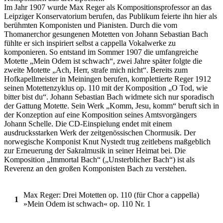
Im Jahr 1907 wurde Max Reger als Kompositionsprofessor an das
Leipziger Konservatorium berufen, das Publikum feierte ihn hier als
berühmten Komponisten und Pianisten. Durch die vom
Thomanerchor gesungenen Motetten von Johann Sebastian Bach
fühlte er sich inspiriert selbst a cappella Vokalwerke zu
komponieren. So entstand im Sommer 1907 die umfangreiche
Motette „Mein Odem ist schwach“, zwei Jahre später folgte die
zweite Motette „Ach, Herr, strafe mich nicht“. Bereits zum
Hofkapellmeister in Meiningen berufen, komplettierte Reger 1912
seinen Motettenzyklus op. 110 mit der Komposition „O Tod, wie
bitter bist du“. Johann Sebastian Bach widmete sich nur sporadisch
der Gattung Motette. Sein Werk „Komm, Jesu, komm“ beruft sich in
der Konzeption auf eine Komposition seines Amtsvorgängers
Johann Schelle. Die CD-Einspielung endet mit einem
ausdrucksstarken Werk der zeitgenössischen Chormusik. Der
norwegische Komponist Knut Nystedt trug zeitlebens maßgeblich
zur Erneuerung der Sakralmusik in seiner Heimat bei. Die
Komposition „Immortal Bach“ („Unsterblicher Bach“) ist als
Reverenz an den großen Komponisten Bach zu verstehen.
Max Reger: Drei Motetten op. 110 (für Chor a cappella)
1
»Mein Odem ist schwach« op. 110 Nr. 1