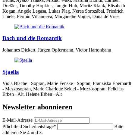
Bruns, Ayako Tanaka, Mizuki Waki, Martina Biondi, Carmen
Dreßler, Timothy Hopkins, Jungin Huh, Moritz Klauk, Elisabeth
Kogan, Angèle Legasa, Lukas Plag, Nerea Sorozábal, Friedrich
Thiele, Fermín Villanueva, Margarethe Vogler, Dana de Vries
Bach und die Romantik
Johannes Dickert, Jürgen Opfermann, Victor Hartonbanu
Sjaella
Viola Blache - Sopran, Marie Fenske - Sopran, Franziska Eberhardt
- Mezzosopran, Marie Charlotte Seidel - Mezzosopran, Felicitas
Erben - Alt, Helene Erben - Alt
Newsletter abonnieren
E-Mail-Adresse
Pflichtfeld
Sicherheitsfrage
*
Bitte
addieren Sie 4 und 3.