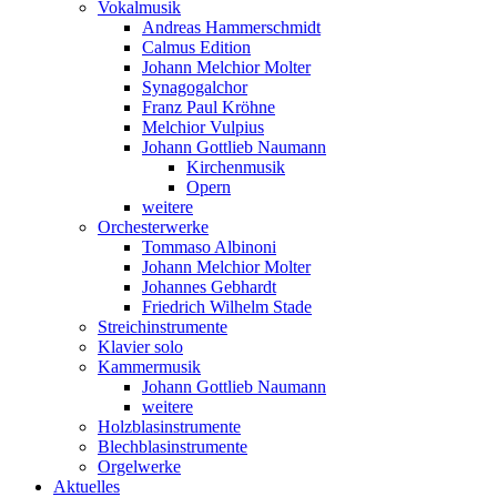
Vokalmusik
Andreas Hammerschmidt
Calmus Edition
Johann Melchior Molter
Synagogalchor
Franz Paul Kröhne
Melchior Vulpius
Johann Gottlieb Naumann
Kirchenmusik
Opern
weitere
Orchesterwerke
Tommaso Albinoni
Johann Melchior Molter
Johannes Gebhardt
Friedrich Wilhelm Stade
Streichinstrumente
Klavier solo
Kammermusik
Johann Gottlieb Naumann
weitere
Holzblasinstrumente
Blechblasinstrumente
Orgelwerke
Aktuelles