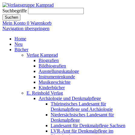
Suchbegriffe
Suchen
Mein Konto
0
Warenkorb
Navigation überspringen
Home
Neu
Bücher
Verlag Kamprad
Biografien
Bildbiografien
Ausstellungskataloge
Instrumentenkunde
Musikgeschichte
Kinderbücher
E. Reinhold Verlag
Archäologie und Denkmalpflege
Thüringisches Landesamt für
Denkmalpflege und Archäologie
Niedersächsisches Landesamt für
Denkmalpflege
Landesamt für Denkmalpflege Sachsen
LVR-Amt für Denkmalpflege im