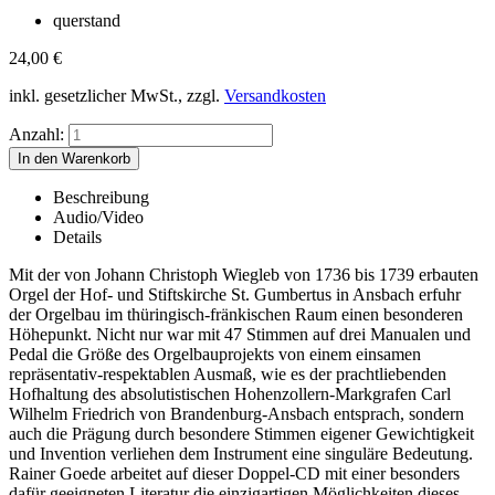
querstand
24,00
€
inkl. gesetzlicher MwSt., zzgl.
Versandkosten
Anzahl:
Beschreibung
Audio/Video
Details
Mit der von Johann Christoph Wiegleb von 1736 bis 1739 erbauten
Orgel der Hof- und Stiftskirche St. Gumbertus in Ansbach erfuhr
der Orgelbau im thüringisch-fränkischen Raum einen besonderen
Höhepunkt. Nicht nur war mit 47 Stimmen auf drei Manualen und
Pedal die Größe des Orgelbauprojekts von einem einsamen
repräsentativ-respektablen Ausmaß, wie es der prachtliebenden
Hofhaltung des absolutistischen Hohenzollern-Markgrafen Carl
Wilhelm Friedrich von Brandenburg-Ansbach entsprach, sondern
auch die Prägung durch besondere Stimmen eigener Gewichtigkeit
und Invention verliehen dem Instrument eine singuläre Bedeutung.
Rainer Goede arbeitet auf dieser Doppel-CD mit einer besonders
dafür geeigneten Literatur die einzigartigen Möglichkeiten dieses