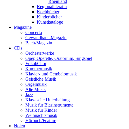
Rheinland
Regionalliteratur
Kochbücher
Kinderbücher
Kunstkataloge
Magazine
Concerto
Gewandhaus-Magazin
Bach-Magazin
CDs
Orchesterwerke
Oper, Operette, Oratorium, Singspiel
Vokal/Chor
Kammermusik
Klavier- und Cembalomusik
Geistliche Musik
Orgelmusik
Alte Musik
Jazz
Klassische Unterhaltung
Musik für Blasinstrumente
Musik für Kinder
Weihnachtsmusik
Hörbuch/Feature
Noten