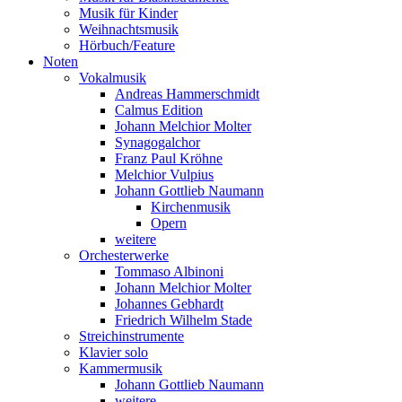
Musik für Kinder
Weihnachtsmusik
Hörbuch/Feature
Noten
Vokalmusik
Andreas Hammerschmidt
Calmus Edition
Johann Melchior Molter
Synagogalchor
Franz Paul Kröhne
Melchior Vulpius
Johann Gottlieb Naumann
Kirchenmusik
Opern
weitere
Orchesterwerke
Tommaso Albinoni
Johann Melchior Molter
Johannes Gebhardt
Friedrich Wilhelm Stade
Streichinstrumente
Klavier solo
Kammermusik
Johann Gottlieb Naumann
weitere