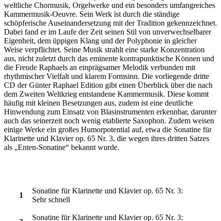
weltliche Chormusik, Orgelwerke und ein besonders umfangreiches
Kammermusik-Oeuvre. Sein Werk ist durch die ständige
schöpferische Auseinandersetzung mit der Tradition gekennzeichnet.
Dabei fand er im Laufe der Zeit seinen Stil von unverwechselbarer
Eigenheit, dem üppigen Klang und der Polyphonie in gleicher
Weise verpflichtet. Seine Musik strahlt eine starke Konzentration
aus, nicht zuletzt durch das eminente kontrapunktische Können und
die Freude Raphaels an einprägsamer Melodik verbunden mit
rhythmischer Vielfalt und klarem Formsinn. Die vorliegende dritte
CD der Günter Raphael Edition gibt einen Überblick über die nach
dem Zweiten Weltkrieg entstandene Kammermusik. Diese kommt
häufig mit kleinen Besetzungen aus, zudem ist eine deutliche
Hinwendung zum Einsatz von Blasinstrumenten erkennbar, darunter
auch das seinerzeit noch wenig etablierte Saxophon. Zudem weisen
einige Werke ein großes Humorpotential auf, etwa die Sonatine für
Klarinette und Klavier op. 65 Nr. 3, die wegen ihres dritten Satzes
als „Enten-Sonatine“ bekannt wurde.
Sonatine für Klarinette und Klavier op. 65 Nr. 3:
1
Sehr schnell
Sonatine für Klarinette und Klavier op. 65 Nr. 3: