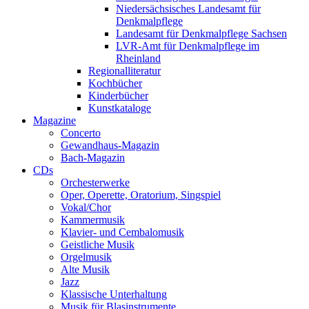
Niedersächsisches Landesamt für
Denkmalpflege
Landesamt für Denkmalpflege Sachsen
LVR-Amt für Denkmalpflege im
Rheinland
Regionalliteratur
Kochbücher
Kinderbücher
Kunstkataloge
Magazine
Concerto
Gewandhaus-Magazin
Bach-Magazin
CDs
Orchesterwerke
Oper, Operette, Oratorium, Singspiel
Vokal/Chor
Kammermusik
Klavier- und Cembalomusik
Geistliche Musik
Orgelmusik
Alte Musik
Jazz
Klassische Unterhaltung
Musik für Blasinstrumente