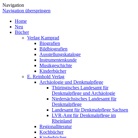
Navigation
Navigation überspringen
Home
Neu
Bücher
Verlag Kamprad
Biografien
Bildbiografien
Ausstellungskataloge
Instrumentenkunde
Musikgeschichte
Kinderbücher
E. Reinhold Verlag
Archäologie und Denkmalpflege
Thüringisches Landesamt für
Denkmalpflege und Archäologie
Niedersächsisches Landesamt für
Denkmalpflege
Landesamt für Denkmalpflege Sachsen
LVR-Amt für Denkmalpflege im
Rheinland
Regionalliteratur
Kochbücher
Kinderbücher