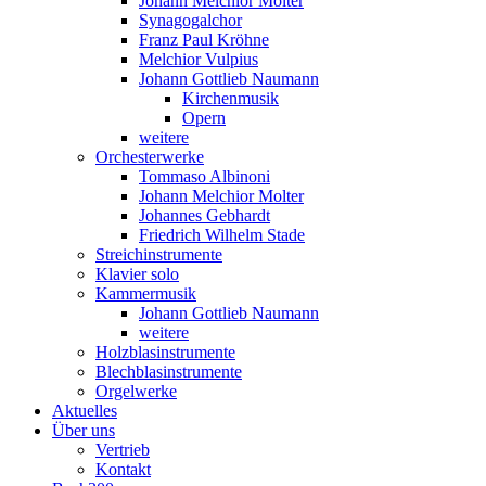
Johann Melchior Molter
Synagogalchor
Franz Paul Kröhne
Melchior Vulpius
Johann Gottlieb Naumann
Kirchenmusik
Opern
weitere
Orchesterwerke
Tommaso Albinoni
Johann Melchior Molter
Johannes Gebhardt
Friedrich Wilhelm Stade
Streichinstrumente
Klavier solo
Kammermusik
Johann Gottlieb Naumann
weitere
Holzblasinstrumente
Blechblasinstrumente
Orgelwerke
Aktuelles
Über uns
Vertrieb
Kontakt