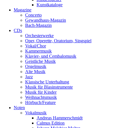
Kunstkataloge
Magazine
Concerto
Gewandhaus-Magazin
Bach-Magazin
CDs
Orchesterwerke
Oper, Operette, Oratorium, Singspiel
Vokal/Chor
Kammermusik
Klavier- und Cembalomusik
Geistliche Musik
Orgelmusik
Alte Musik
Jazz
Klassische Unterhaltung
Musik für Blasinstrumente
Musik für Kinder
Weihnachtsmusik
Hörbuch/Feature
Noten
Vokalmusik
Andreas Hammerschmidt
Calmus Edition