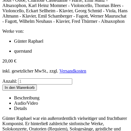
Sous - Oboe, Charlotte Cassedanne - Harfe, Emil Manz -
Altsaxophon, Karl Heinz Mommer - Violoncello, Thomas Blees -
Violoncello, Eckart Sellheim - Klavier, Georg Schmid - Viola, Hans
Altmann - Klavier, Emil Schamberger - Fagott, Werner Mauruschat
- Fagott, Wilhelm Neuhaus - Klavier, Fred Thürmer - Altsaxophon
Werke von:
Günter Raphael
querstand
20,00
€
inkl. gesetzlicher MwSt., zzgl.
Versandkosten
Anzahl:
Beschreibung
Audio/Video
Details
Günter Raphael war ein außerordentlich vielseitiger und fruchtbarer
Komponist. Er hinterließ zahlreiche sinfonische Werke,
Solokonzerte, Oratorien (Requiem), Sologesänge, geistliche und