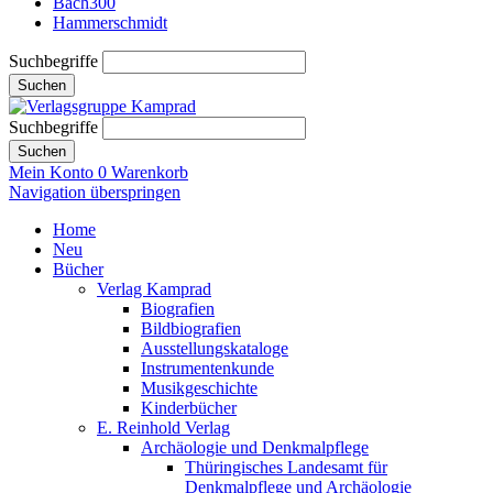
Bach300
Hammerschmidt
Suchbegriffe
Suchen
Suchbegriffe
Suchen
Mein Konto
0
Warenkorb
Navigation überspringen
Home
Neu
Bücher
Verlag Kamprad
Biografien
Bildbiografien
Ausstellungskataloge
Instrumentenkunde
Musikgeschichte
Kinderbücher
E. Reinhold Verlag
Archäologie und Denkmalpflege
Thüringisches Landesamt für
Denkmalpflege und Archäologie