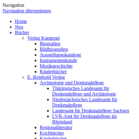
Navigation
Navigation überspringen
Home
Neu
Bücher
Verlag Kamprad
Biografien
Bildbiografien
Ausstellungskataloge
Instrumentenkunde
Musikgeschichte
Kinderbücher
E. Reinhold Verlag
Archäologie und Denkmalpflege
Thüringisches Landesamt für
Denkmalpflege und Archäologie
Niedersächsisches Landesamt für
Denkmalpflege
Landesamt für Denkmalpflege Sachsen
LVR-Amt für Denkmalpflege im
Rheinland
Regionalliteratur
Kochbücher
Kinderbücher