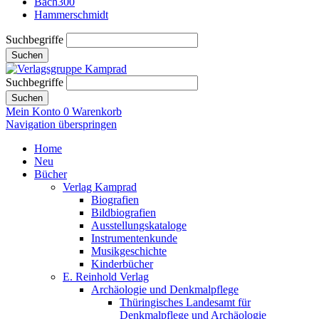
Bach300
Hammerschmidt
Suchbegriffe
Suchen
Suchbegriffe
Suchen
Mein Konto
0
Warenkorb
Navigation überspringen
Home
Neu
Bücher
Verlag Kamprad
Biografien
Bildbiografien
Ausstellungskataloge
Instrumentenkunde
Musikgeschichte
Kinderbücher
E. Reinhold Verlag
Archäologie und Denkmalpflege
Thüringisches Landesamt für
Denkmalpflege und Archäologie