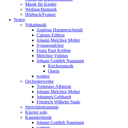
Musik für Kinder
Weihnachtsmusik
Hörbuch/Feature
Noten
Vokalmusik
Andreas Hammerschmidt
Calmus Edition
Johann Melchior Molter
Synagogalchor
Franz Paul Kröhne
Melchior Vulpius
Johann Gottlieb Naumann
Kirchenmusik
Opern
weitere
Orchesterwerke
Tommaso Albinoni
Johann Melchior Molter
Johannes Gebhardt
Friedrich Wilhelm Stade
Streichinstrumente
Klavier solo
Kammermusik
Johann Gottlieb Naumann
weitere