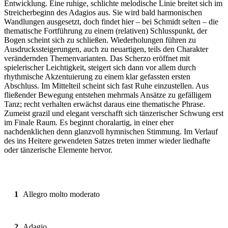
Entwicklung. Eine ruhige, schlichte melodische Linie breitet sich im
Streicherbeginn des Adagios aus. Sie wird bald harmonischen
Wandlungen ausgesetzt, doch findet hier – bei Schmidt selten – die
thematische Fortführung zu einem (relativen) Schlusspunkt, der
Bogen scheint sich zu schließen. Wiederholungen führen zu
Ausdruckssteigerungen, auch zu neuartigen, teils den Charakter
verändernden Themenvarianten. Das Scherzo eröffnet mit
spielerischer Leichtigkeit, steigert sich dann vor allem durch
rhythmische Akzentuierung zu einem klar gefassten ersten
Abschluss. Im Mittelteil scheint sich fast Ruhe einzustellen. Aus
fließender Bewegung entstehen mehrmals Ansätze zu gefälligem
Tanz; recht verhalten erwächst daraus eine thematische Phrase.
Zumeist grazil und elegant verschafft sich tänzerischer Schwung erst
im Finale Raum. Es beginnt choralartig, in einer eher
nachdenklichen denn glanzvoll hymnischen Stimmung. Im Verlauf
des ins Heitere gewendeten Satzes treten immer wieder liedhafte
oder tänzerische Elemente hervor.
1
Allegro molto moderato
2
Adagio