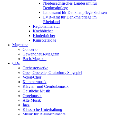
Niedersächsisches Landesamt für
Denkmalpflege
Landesamt für Denkmalpflege Sachsen
LVR-Amt für Denkmalpflege im
Rheinland
Regionalliteratur
Kochbücher
Kinderbücher
Kunstkataloge
Magazine
Concerto
Gewandhaus-Magazin
Bach-Magazin
CDs
Orchesterwerke
Oper, Operette, Oratorium, Singspiel
Vokal/Chor
Kammermusik
Klavier- und Cembalomusik
Geistliche Musik
Orgelmusik
Alte Musik
Jazz
Klassische Unterhaltung
Musik für Blasinstrumente