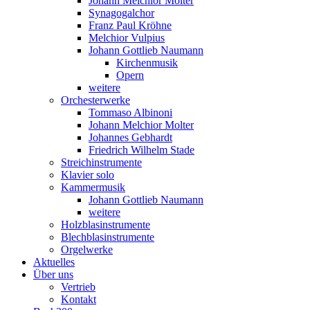
Johann Melchior Molter
Synagogalchor
Franz Paul Kröhne
Melchior Vulpius
Johann Gottlieb Naumann
Kirchenmusik
Opern
weitere
Orchesterwerke
Tommaso Albinoni
Johann Melchior Molter
Johannes Gebhardt
Friedrich Wilhelm Stade
Streichinstrumente
Klavier solo
Kammermusik
Johann Gottlieb Naumann
weitere
Holzblasinstrumente
Blechblasinstrumente
Orgelwerke
Aktuelles
Über uns
Vertrieb
Kontakt