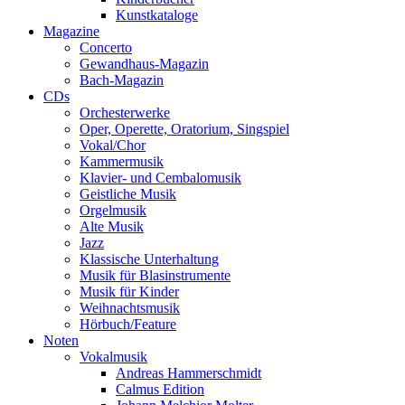
Kunstkataloge
Magazine
Concerto
Gewandhaus-Magazin
Bach-Magazin
CDs
Orchesterwerke
Oper, Operette, Oratorium, Singspiel
Vokal/Chor
Kammermusik
Klavier- und Cembalomusik
Geistliche Musik
Orgelmusik
Alte Musik
Jazz
Klassische Unterhaltung
Musik für Blasinstrumente
Musik für Kinder
Weihnachtsmusik
Hörbuch/Feature
Noten
Vokalmusik
Andreas Hammerschmidt
Calmus Edition