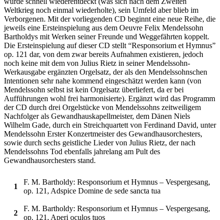
wurde schnell wiederentdeckt (was sich nach dem Zweiten
Weltkrieg noch einmal wiederholte), sein Umfeld aber blieb im
Verborgenen. Mit der vorliegenden CD beginnt eine neue Reihe, die
jeweils eine Ersteinspielung aus dem Oeuvre Felix Mendelssohn
Bartholdys mit Werken seiner Freunde und Weggefährten koppelt.
Die Ersteinspielung auf dieser CD stellt “Responsorium et Hymnus”
op. 121 dar, von dem zwar bereits Aufnahmen existieren, jedoch
noch keine mit dem von Julius Rietz in seiner Mendelssohn-
Werkausgabe ergänzten Orgelsatz, der als den Mendelssohnschen
Intentionen sehr nahe kommend eingeschätzt werden kann (von
Mendelssohn selbst ist kein Orgelsatz überliefert, da er bei
Aufführungen wohl frei harmonisierte). Ergänzt wird das Programm
der CD durch drei Orgelstücke von Mendelssohns zeitweiligem
Nachfolger als Gewandhauskapellmeister, dem Dänen Niels
Wilhelm Gade, durch ein Streichquartett von Ferdinand David, unter
Mendelssohn Erster Konzertmeister des Gewandhausorchesters,
sowie durch sechs geistliche Lieder von Julius Rietz, der nach
Mendelssohns Tod ebenfalls jahrelang am Pult des
Gewandhausorchesters stand.
F. M. Bartholdy: Responsorium et Hymnus – Vespergesang,
1
op. 121, Adspice Domine de sede sancta tua
F. M. Bartholdy: Responsorium et Hymnus – Vespergesang,
2
op. 121, Aperi oculos tuos