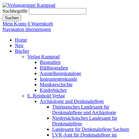
Suchbegriffe
Suchen
Mein Konto
0
Warenkorb
Navigation überspringen
Home
Neu
Bücher
Verlag Kamprad
Biografien
Bildbiografien
Ausstellungskataloge
Instrumentenkunde
Musikgeschichte
Kinderbücher
E. Reinhold Verlag
Archäologie und Denkmalpflege
Thüringisches Landesamt für
Denkmalpflege und Archäologie
Niedersächsisches Landesamt für
Denkmalpflege
Landesamt für Denkmalpflege Sachsen
LVR-Amt für Denkmalpflege im