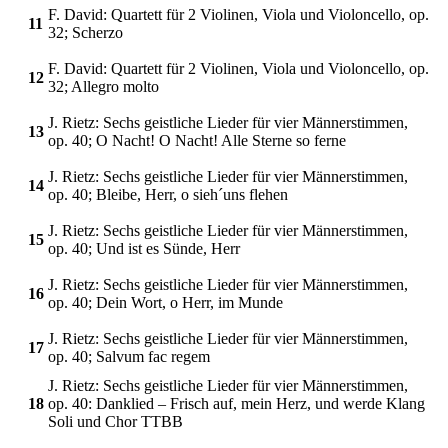
F. David: Quartett für 2 Violinen, Viola und Violoncello, op.
11
32; Scherzo
F. David: Quartett für 2 Violinen, Viola und Violoncello, op.
12
32; Allegro molto
J. Rietz: Sechs geistliche Lieder für vier Männerstimmen,
13
op. 40; O Nacht! O Nacht! Alle Sterne so ferne
J. Rietz: Sechs geistliche Lieder für vier Männerstimmen,
14
op. 40; Bleibe, Herr, o sieh´uns flehen
J. Rietz: Sechs geistliche Lieder für vier Männerstimmen,
15
op. 40; Und ist es Sünde, Herr
J. Rietz: Sechs geistliche Lieder für vier Männerstimmen,
16
op. 40; Dein Wort, o Herr, im Munde
J. Rietz: Sechs geistliche Lieder für vier Männerstimmen,
17
op. 40; Salvum fac regem
J. Rietz: Sechs geistliche Lieder für vier Männerstimmen,
18
op. 40: Danklied – Frisch auf, mein Herz, und werde Klang
Soli und Chor TTBB