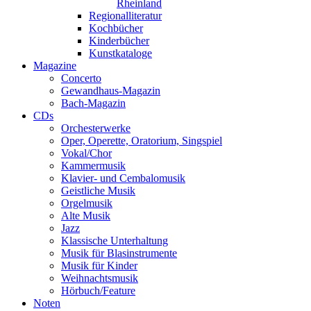
Rheinland
Regionalliteratur
Kochbücher
Kinderbücher
Kunstkataloge
Magazine
Concerto
Gewandhaus-Magazin
Bach-Magazin
CDs
Orchesterwerke
Oper, Operette, Oratorium, Singspiel
Vokal/Chor
Kammermusik
Klavier- und Cembalomusik
Geistliche Musik
Orgelmusik
Alte Musik
Jazz
Klassische Unterhaltung
Musik für Blasinstrumente
Musik für Kinder
Weihnachtsmusik
Hörbuch/Feature
Noten