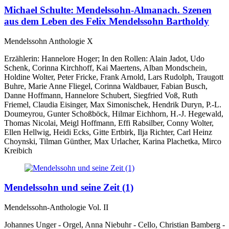
Michael Schulte: Mendelssohn-Almanach. Szenen
aus dem Leben des Felix Mendelssohn Bartholdy
Mendelssohn Anthologie X
Erzählerin: Hannelore Hoger; In den Rollen: Alain Jadot, Udo
Schenk, Corinna Kirchhoff, Kai Maertens, Alban Mondschein,
Holdine Wolter, Peter Fricke, Frank Arnold, Lars Rudolph, Traugott
Buhre, Marie Anne Fliegel, Corinna Waldbauer, Fabian Busch,
Danne Hoffmann, Hannelore Schubert, Siegfried Voß, Ruth
Friemel, Claudia Eisinger, Max Simonischek, Hendrik Duryn, P.-L.
Doumeyrou, Gunter Schoßböck, Hilmar Eichhorn, H.-J. Hegewald,
Thomas Nicolai, Meigl Hoffmann, Effi Rabsilber, Conny Wolter,
Ellen Hellwig, Heidi Ecks, Gitte Ertbirk, Ilja Richter, Carl Heinz
Choynski, Tilman Günther, Max Urlacher, Karina Plachetka, Mirco
Kreibich
Mendelssohn und seine Zeit (1)
Mendelssohn-Anthologie Vol. II
Johannes Unger - Orgel, Anna Niebuhr - Cello, Christian Bamberg -