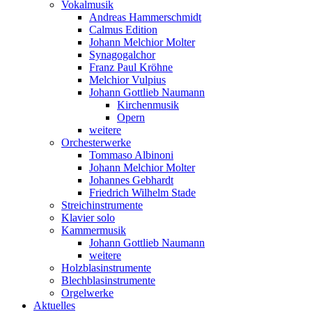
Vokalmusik
Andreas Hammerschmidt
Calmus Edition
Johann Melchior Molter
Synagogalchor
Franz Paul Kröhne
Melchior Vulpius
Johann Gottlieb Naumann
Kirchenmusik
Opern
weitere
Orchesterwerke
Tommaso Albinoni
Johann Melchior Molter
Johannes Gebhardt
Friedrich Wilhelm Stade
Streichinstrumente
Klavier solo
Kammermusik
Johann Gottlieb Naumann
weitere
Holzblasinstrumente
Blechblasinstrumente
Orgelwerke
Aktuelles