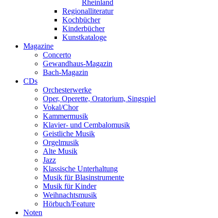
Rheinland
Regionalliteratur
Kochbücher
Kinderbücher
Kunstkataloge
Magazine
Concerto
Gewandhaus-Magazin
Bach-Magazin
CDs
Orchesterwerke
Oper, Operette, Oratorium, Singspiel
Vokal/Chor
Kammermusik
Klavier- und Cembalomusik
Geistliche Musik
Orgelmusik
Alte Musik
Jazz
Klassische Unterhaltung
Musik für Blasinstrumente
Musik für Kinder
Weihnachtsmusik
Hörbuch/Feature
Noten