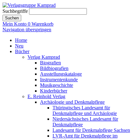
Suchbegriffe
Suchen
Mein Konto
0
Warenkorb
Navigation überspringen
Home
Neu
Bücher
Verlag Kamprad
Biografien
Bildbiografien
Ausstellungskataloge
Instrumentenkunde
Musikgeschichte
Kinderbücher
E. Reinhold Verlag
Archäologie und Denkmalpflege
Thüringisches Landesamt für
Denkmalpflege und Archäologie
Niedersächsisches Landesamt für
Denkmalpflege
Landesamt für Denkmalpflege Sachsen
LVR-Amt für Denkmalpflege im