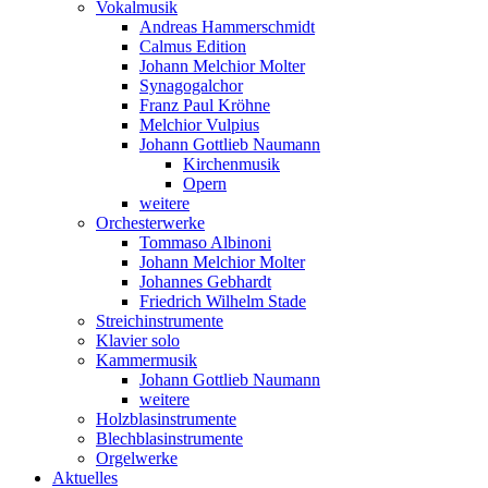
Vokalmusik
Andreas Hammerschmidt
Calmus Edition
Johann Melchior Molter
Synagogalchor
Franz Paul Kröhne
Melchior Vulpius
Johann Gottlieb Naumann
Kirchenmusik
Opern
weitere
Orchesterwerke
Tommaso Albinoni
Johann Melchior Molter
Johannes Gebhardt
Friedrich Wilhelm Stade
Streichinstrumente
Klavier solo
Kammermusik
Johann Gottlieb Naumann
weitere
Holzblasinstrumente
Blechblasinstrumente
Orgelwerke
Aktuelles