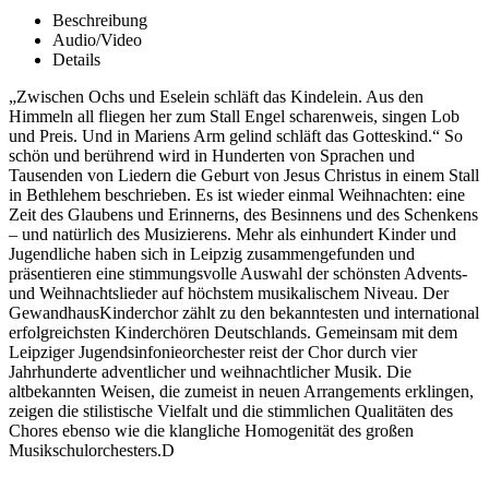
Beschreibung
Audio/Video
Details
„Zwischen Ochs und Eselein schläft das Kindelein. Aus den
Himmeln all fliegen her zum Stall Engel scharenweis, singen Lob
und Preis. Und in Mariens Arm gelind schläft das Gotteskind.“ So
schön und berührend wird in Hunderten von Sprachen und
Tausenden von Liedern die Geburt von Jesus Christus in einem Stall
in Bethlehem beschrieben. Es ist wieder einmal Weihnachten: eine
Zeit des Glaubens und Erinnerns, des Besinnens und des Schenkens
– und natürlich des Musizierens. Mehr als einhundert Kinder und
Jugendliche haben sich in Leipzig zusammengefunden und
präsentieren eine stimmungsvolle Auswahl der schönsten Advents-
und Weihnachtslieder auf höchstem musikalischem Niveau. Der
GewandhausKinderchor zählt zu den bekanntesten und international
erfolgreichsten Kinderchören Deutschlands. Gemeinsam mit dem
Leipziger Jugendsinfonieorchester reist der Chor durch vier
Jahrhunderte adventlicher und weihnachtlicher Musik. Die
altbekannten Weisen, die zumeist in neuen Arrangements erklingen,
zeigen die stilistische Vielfalt und die stimmlichen Qualitäten des
Chores ebenso wie die klangliche Homogenität des großen
Musikschulorchesters.D