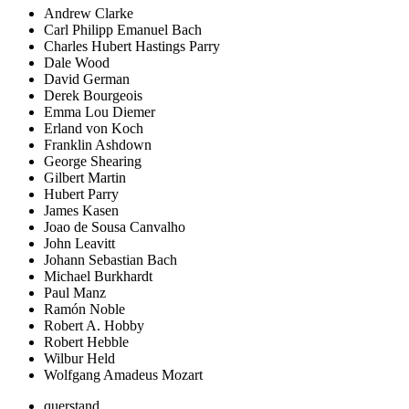
Andrew Clarke
Carl Philipp Emanuel Bach
Charles Hubert Hastings Parry
Dale Wood
David German
Derek Bourgeois
Emma Lou Diemer
Erland von Koch
Franklin Ashdown
George Shearing
Gilbert Martin
Hubert Parry
James Kasen
Joao de Sousa Canvalho
John Leavitt
Johann Sebastian Bach
Michael Burkhardt
Paul Manz
Ramón Noble
Robert A. Hobby
Robert Hebble
Wilbur Held
Wolfgang Amadeus Mozart
querstand