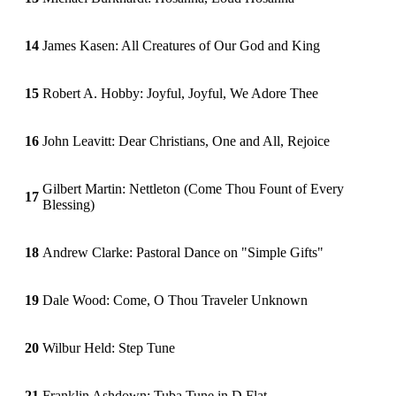
14
James Kasen: All Creatures of Our God and King
15
Robert A. Hobby: Joyful, Joyful, We Adore Thee
16
John Leavitt: Dear Christians, One and All, Rejoice
Gilbert Martin: Nettleton (Come Thou Fount of Every
17
Blessing)
18
Andrew Clarke: Pastoral Dance on "Simple Gifts"
19
Dale Wood: Come, O Thou Traveler Unknown
20
Wilbur Held: Step Tune
21
Franklin Ashdown: Tuba Tune in D Flat