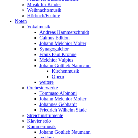
Musik für Kinder
Weihnachtsmusik
Hörbuch/Feature
Noten
Vokalmusik
Andreas Hammerschmidt
Calmus Edition
Johann Melchior Molter
Synagogalchor
Franz Paul Kröhne
Melchior Vulpius
Johann Gottlieb Naumann
Kirchenmusik
Opern
weitere
Orchesterwerke
Tommaso Albinoni
Johann Melchior Molter
Johannes Gebhardt
Friedrich Wilhelm Stade
Streichinstrumente
Klavier solo
Kammermusik
Johann Gottlieb Naumann
weitere