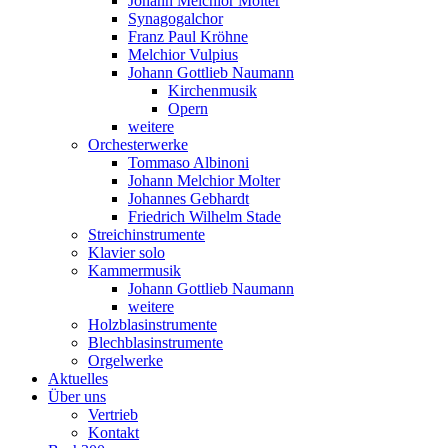
Johann Melchior Molter
Synagogalchor
Franz Paul Kröhne
Melchior Vulpius
Johann Gottlieb Naumann
Kirchenmusik
Opern
weitere
Orchesterwerke
Tommaso Albinoni
Johann Melchior Molter
Johannes Gebhardt
Friedrich Wilhelm Stade
Streichinstrumente
Klavier solo
Kammermusik
Johann Gottlieb Naumann
weitere
Holzblasinstrumente
Blechblasinstrumente
Orgelwerke
Aktuelles
Über uns
Vertrieb
Kontakt