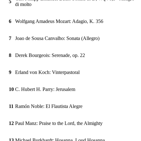
5
di molto
6
Wolfgang Amadeus Mozart: Adagio, K. 356
7
Joao de Sousa Canvalho: Sonata (Allegro)
8
Derek Bourgeois: Serenade, op. 22
9
Erland von Koch: Vinterpastoral
10
C. Hubert H. Parry: Jerusalem
11
Ramón Noble: El Flautista Alegre
12
Paul Manz: Praise to the Lord, the Almighty
13
Michael Burkhardt: Hosanna, Loud Hosanna