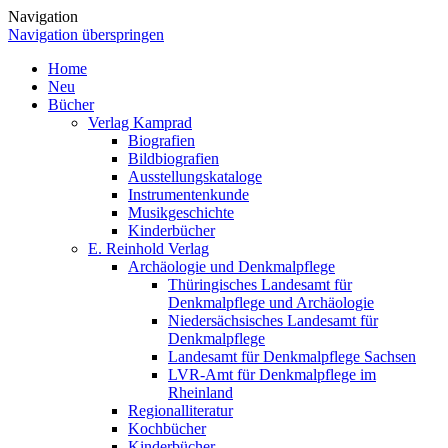
Navigation
Navigation überspringen
Home
Neu
Bücher
Verlag Kamprad
Biografien
Bildbiografien
Ausstellungskataloge
Instrumentenkunde
Musikgeschichte
Kinderbücher
E. Reinhold Verlag
Archäologie und Denkmalpflege
Thüringisches Landesamt für
Denkmalpflege und Archäologie
Niedersächsisches Landesamt für
Denkmalpflege
Landesamt für Denkmalpflege Sachsen
LVR-Amt für Denkmalpflege im
Rheinland
Regionalliteratur
Kochbücher
Kinderbücher