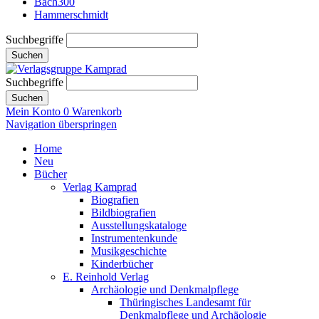
Bach300
Hammerschmidt
Suchbegriffe
Suchen
Suchbegriffe
Suchen
Mein Konto
0
Warenkorb
Navigation überspringen
Home
Neu
Bücher
Verlag Kamprad
Biografien
Bildbiografien
Ausstellungskataloge
Instrumentenkunde
Musikgeschichte
Kinderbücher
E. Reinhold Verlag
Archäologie und Denkmalpflege
Thüringisches Landesamt für
Denkmalpflege und Archäologie