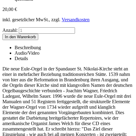
20,00
€
inkl. gesetzlicher MwSt., zzgl.
Versandkosten
Anzahl:
Beschreibung
Audio/Video
Details
Die neue Eule-Orgel in der Spandauer St. Nikolai-Kirche steht an
einer in mehrfacher Beziehung traditionsreichen Stätte. 1539 nahm
von hier aus die Reformation in Brandenburg ihren Ausgang, und
die Orgeln dieser Kirche sind mit klangvollen Namen der deutschen
Orgelbaugeschichte verbunden - Joachim Wagner, Friedrich
Ladegast, Wilhelm Sauer. 1996 wurde die neue Eule-Orgel mit drei
Manualen und 51 Registern fertiggestellt, die strukturelle Elemente
der Wagner-Orgel von 1734 wieder aufgreift und klanglich
Elemente der drei genannten Vorgängerbauten kombiniert. Dies
gestattet die Darbietung breitgefächerter Repertoires, wie der
amerikanische Organist James Welch für diese CD eines
zusammengestellt hat. Er schreibt hierzu: "Das Ziel dieser
Einspielung - wie auch bei all meinen Konzerten - ist zweigeteilt;