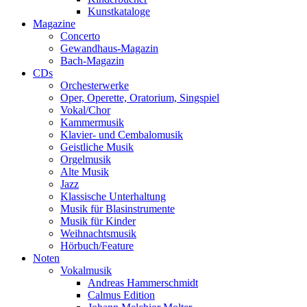
Kunstkataloge
Magazine
Concerto
Gewandhaus-Magazin
Bach-Magazin
CDs
Orchesterwerke
Oper, Operette, Oratorium, Singspiel
Vokal/Chor
Kammermusik
Klavier- und Cembalomusik
Geistliche Musik
Orgelmusik
Alte Musik
Jazz
Klassische Unterhaltung
Musik für Blasinstrumente
Musik für Kinder
Weihnachtsmusik
Hörbuch/Feature
Noten
Vokalmusik
Andreas Hammerschmidt
Calmus Edition