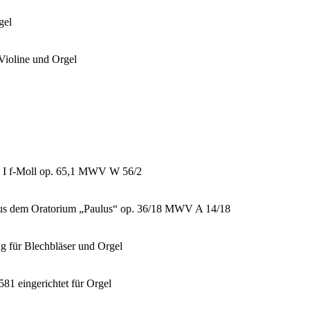
gel
ioline und Orgel
e I f-Moll op. 65,1 MWV W 56/2
 aus dem Oratorium „Paulus“ op. 36/18 MWV A 14/18
 für Blechbläser und Orgel
81 eingerichtet für Orgel