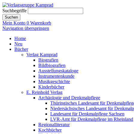
Suchbegriffe
Suchen
Mein Konto
0
Warenkorb
Navigation überspringen
Home
Neu
Bücher
Verlag Kamprad
Biografien
Bildbiografien
Ausstellungskataloge
Instrumentenkunde
Musikgeschichte
Kinderbücher
E. Reinhold Verlag
Archäologie und Denkmalpflege
Thüringisches Landesamt für Denkmalpfleg
Niedersächsisches Landesamt für Denkmalp
Landesamt für Denkmalpflege Sachsen
LVR-Amt für Denkmalpflege im Rheinland
Regionalliteratur
Kochbücher