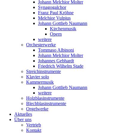
Johann Melchior Molter
Synagogalchor
Franz Paul Kröhne
Melchior Vulpius
Johann Gottlieb Naumann
Kirchenmusik
Opern
weitere
Orchesterwerke
Tommaso Albinoni
Johann Melchior Molter
Johannes Gebhardt
Friedrich Wilhelm Stade
Streichinstrumente
Klavier solo
Kammermusik
Johann Gottlieb Naumann
weitere
Holzblasinstrumente
Blechblasinstrumente
Orgelwerke
Aktuelles
Über uns
Vertrieb
Kontakt