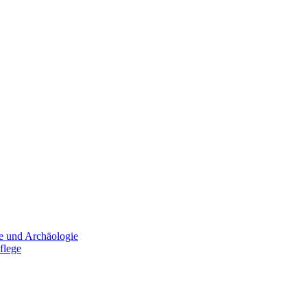
e und Archäologie
flege