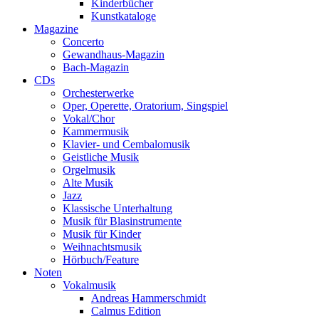
Kinderbücher
Kunstkataloge
Magazine
Concerto
Gewandhaus-Magazin
Bach-Magazin
CDs
Orchesterwerke
Oper, Operette, Oratorium, Singspiel
Vokal/Chor
Kammermusik
Klavier- und Cembalomusik
Geistliche Musik
Orgelmusik
Alte Musik
Jazz
Klassische Unterhaltung
Musik für Blasinstrumente
Musik für Kinder
Weihnachtsmusik
Hörbuch/Feature
Noten
Vokalmusik
Andreas Hammerschmidt
Calmus Edition