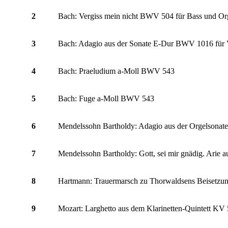
2
Bach: Vergiss mein nicht BWV 504 für Bass und Or
3
Bach: Adagio aus der Sonate E-Dur BWV 1016 für V
4
Bach: Praeludium a-Moll BWV 543
5
Bach: Fuge a-Moll BWV 543
6
Mendelssohn Bartholdy: Adagio aus der Orgelsonat
7
Mendelssohn Bartholdy: Gott, sei mir gnädig. Arie
8
Hartmann: Trauermarsch zu Thorwaldsens Beisetzung
9
Mozart: Larghetto aus dem Klarinetten-Quintett KV 5