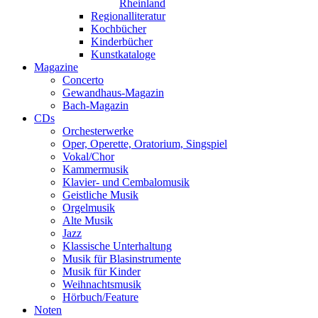
Rheinland
Regionalliteratur
Kochbücher
Kinderbücher
Kunstkataloge
Magazine
Concerto
Gewandhaus-Magazin
Bach-Magazin
CDs
Orchesterwerke
Oper, Operette, Oratorium, Singspiel
Vokal/Chor
Kammermusik
Klavier- und Cembalomusik
Geistliche Musik
Orgelmusik
Alte Musik
Jazz
Klassische Unterhaltung
Musik für Blasinstrumente
Musik für Kinder
Weihnachtsmusik
Hörbuch/Feature
Noten