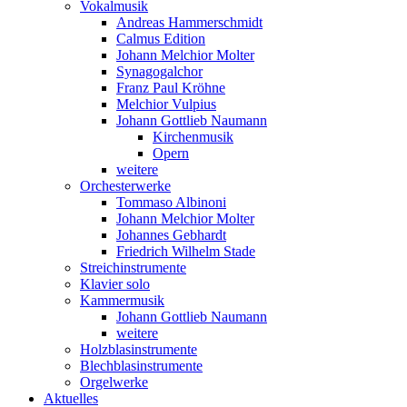
Vokalmusik
Andreas Hammerschmidt
Calmus Edition
Johann Melchior Molter
Synagogalchor
Franz Paul Kröhne
Melchior Vulpius
Johann Gottlieb Naumann
Kirchenmusik
Opern
weitere
Orchesterwerke
Tommaso Albinoni
Johann Melchior Molter
Johannes Gebhardt
Friedrich Wilhelm Stade
Streichinstrumente
Klavier solo
Kammermusik
Johann Gottlieb Naumann
weitere
Holzblasinstrumente
Blechblasinstrumente
Orgelwerke
Aktuelles