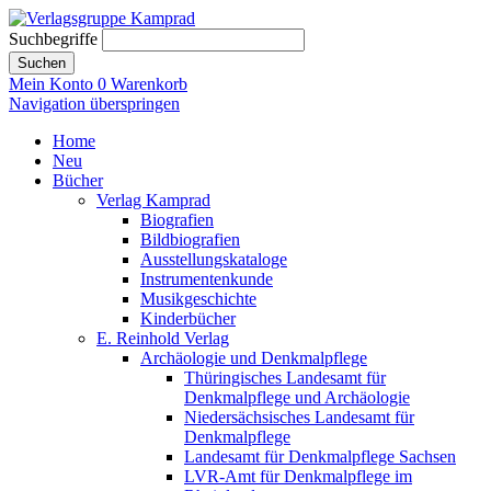
Suchbegriffe
Suchen
Mein Konto
0
Warenkorb
Navigation überspringen
Home
Neu
Bücher
Verlag Kamprad
Biografien
Bildbiografien
Ausstellungskataloge
Instrumentenkunde
Musikgeschichte
Kinderbücher
E. Reinhold Verlag
Archäologie und Denkmalpflege
Thüringisches Landesamt für
Denkmalpflege und Archäologie
Niedersächsisches Landesamt für
Denkmalpflege
Landesamt für Denkmalpflege Sachsen
LVR-Amt für Denkmalpflege im