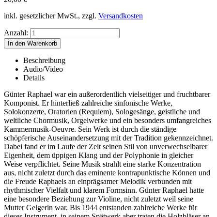
inkl. gesetzlicher MwSt., zzgl.
Versandkosten
Anzahl:
Beschreibung
Audio/Video
Details
Günter Raphael war ein außerordentlich vielseitiger und fruchtbarer
Komponist. Er hinterließ zahlreiche sinfonische Werke,
Solokonzerte, Oratorien (Requiem), Sologesänge, geistliche und
weltliche Chormusik, Orgelwerke und ein besonders umfangreiches
Kammermusik-Oeuvre. Sein Werk ist durch die ständige
schöpferische Auseinandersetzung mit der Tradition gekennzeichnet.
Dabei fand er im Laufe der Zeit seinen Stil von unverwechselbarer
Eigenheit, dem üppigen Klang und der Polyphonie in gleicher
Weise verpflichtet. Seine Musik strahlt eine starke Konzentration
aus, nicht zuletzt durch das eminente kontrapunktische Können und
die Freude Raphaels an einprägsamer Melodik verbunden mit
rhythmischer Vielfalt und klarem Formsinn. Günter Raphael hatte
eine besondere Beziehung zur Violine, nicht zuletzt weil seine
Mutter Geigerin war. Bis 1944 entstanden zahlreiche Werke für
dieses Instrument, in seinem Spätwerk aber traten die Holzbläser an