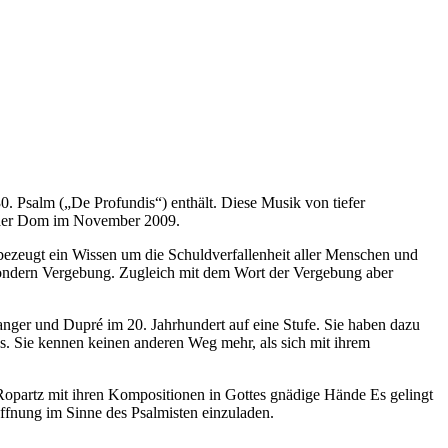
. Psalm („De Profundis“) enthält. Diese Musik von tiefer
ldaer Dom im November 2009.
d, bezeugt ein Wissen um die Schuldverfallenheit aller Menschen und
sondern Vergebung. Zugleich mit dem Wort der Vergebung aber
anger und Dupré im 20. Jahrhundert auf eine Stufe. Sie haben dazu
muss. Sie kennen keinen anderen Weg mehr, als sich mit ihrem
 Ropartz mit ihren Kompositionen in Gottes gnädige Hände Es gelingt
ffnung im Sinne des Psalmisten einzuladen.