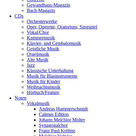
Gewandhaus-Magazin
Bach-Magazin
CDs
Orchesterwerke
Oper, Operette, Oratorium, Singspiel
Vokal/Chor
Kammermusik
Klavier- und Cembalomusik
Geistliche Musik
Orgelmusik
Alte Musik
Jazz
Klassische Unterhaltung
Musik für Blasinstrumente
Musik für Kinder
Weihnachtsmusik
Hörbuch/Feature
Noten
Vokalmusik
Andreas Hammerschmidt
Calmus Edition
Johann Melchior Molter
Synagogalchor
Franz Paul Kröhne