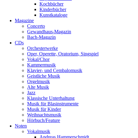
Kochbücher
Kinderbücher
Kunstkataloge
Magazine
Concerto
Gewandhaus-Magazin
Bach-Magazin
CDs
Orchesterwerke
Oper, Operette, Oratorium, Singspiel
Vokal/Chor
Kammermusik
Klavier- und Cembalomusik
Geistliche Musik
Orgelmusik
Alte Musik
Jazz
Klassische Unterhaltung
Musik für Blasinstrumente
Musik für Kinder
Weihnachtsmusik
Hörbuch/Feature
Noten
Vokalmusik
Andreas Hammerschmidt