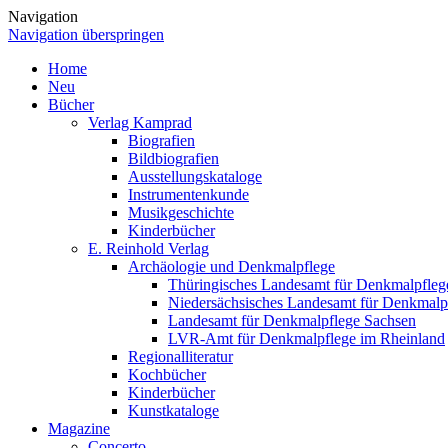
Navigation
Navigation überspringen
Home
Neu
Bücher
Verlag Kamprad
Biografien
Bildbiografien
Ausstellungskataloge
Instrumentenkunde
Musikgeschichte
Kinderbücher
E. Reinhold Verlag
Archäologie und Denkmalpflege
Thüringisches Landesamt für Denkmalpfleg
Niedersächsisches Landesamt für Denkmalp
Landesamt für Denkmalpflege Sachsen
LVR-Amt für Denkmalpflege im Rheinland
Regionalliteratur
Kochbücher
Kinderbücher
Kunstkataloge
Magazine
Concerto