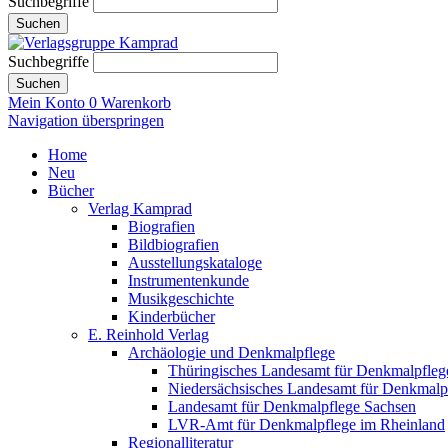
Suchbegriffe
Suchen
Suchbegriffe
Suchen
Mein Konto
0
Warenkorb
Navigation überspringen
Home
Neu
Bücher
Verlag Kamprad
Biografien
Bildbiografien
Ausstellungskataloge
Instrumentenkunde
Musikgeschichte
Kinderbücher
E. Reinhold Verlag
Archäologie und Denkmalpflege
Thüringisches Landesamt für Denkmalpfleg
Niedersächsisches Landesamt für Denkmalp
Landesamt für Denkmalpflege Sachsen
LVR-Amt für Denkmalpflege im Rheinland
Regionalliteratur