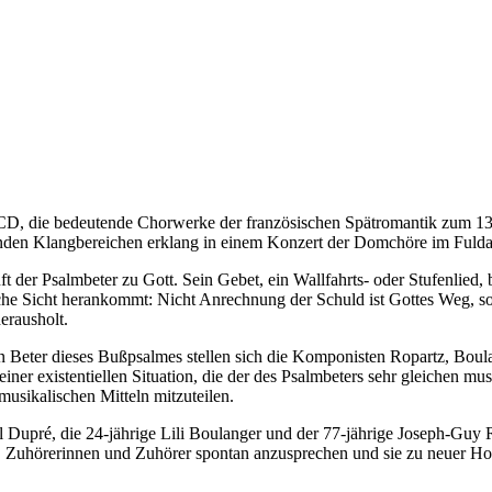
CD, die bedeutende Chorwerke der französischen Spätromantik zum 130
ernden Klangbereichen erklang in einem Konzert der Domchöre im Fu
ruft der Psalmbeter zu Gott. Sein Gebet, ein Wallfahrts- oder Stufenlie
iche Sicht herankommt: Nicht Anrechnung der Schuld ist Gottes Weg, 
herausholt.
ten Beter dieses Bußpsalmes stellen sich die Komponisten Ropartz, Boul
n einer existentiellen Situation, die der des Psalmbeters sehr gleichen 
usikalischen Mitteln mitzuteilen.
el Dupré, die 24-jährige Lili Boulanger und der 77-jährige Joseph-Guy
k, Zuhörerinnen und Zuhörer spontan anzusprechen und sie zu neuer Ho