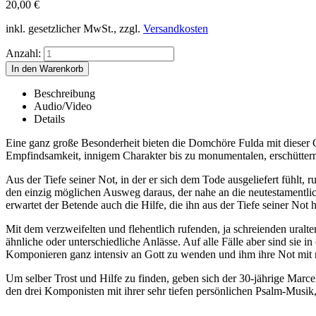
20,00
€
inkl. gesetzlicher MwSt., zzgl.
Versandkosten
Anzahl:
Beschreibung
Audio/Video
Details
Eine ganz große Besonderheit bieten die Domchöre Fulda mit dieser 
Empfindsamkeit, innigem Charakter bis zu monumentalen, erschütt
Aus der Tiefe seiner Not, in der er sich dem Tode ausgeliefert fühlt, 
den einzig möglichen Ausweg daraus, der nahe an die neutestamentl
erwartet der Betende auch die Hilfe, die ihn aus der Tiefe seiner Not 
Mit dem verzweifelten und flehentlich rufenden, ja schreienden ural
ähnliche oder unterschiedliche Anlässe. Auf alle Fälle aber sind sie i
Komponieren ganz intensiv an Gott zu wenden und ihm ihre Not mit m
Um selber Trost und Hilfe zu finden, geben sich der 30-jährige Marc
den drei Komponisten mit ihrer sehr tiefen persönlichen Psalm-Musi