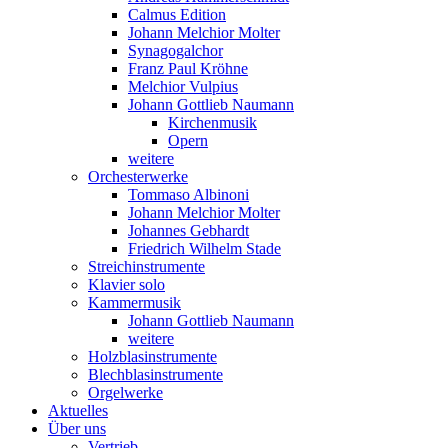
Calmus Edition
Johann Melchior Molter
Synagogalchor
Franz Paul Kröhne
Melchior Vulpius
Johann Gottlieb Naumann
Kirchenmusik
Opern
weitere
Orchesterwerke
Tommaso Albinoni
Johann Melchior Molter
Johannes Gebhardt
Friedrich Wilhelm Stade
Streichinstrumente
Klavier solo
Kammermusik
Johann Gottlieb Naumann
weitere
Holzblasinstrumente
Blechblasinstrumente
Orgelwerke
Aktuelles
Über uns
Vertrieb