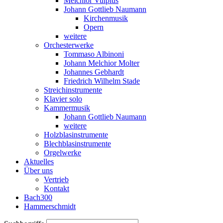
Melchior Vulpius
Johann Gottlieb Naumann
Kirchenmusik
Opern
weitere
Orchesterwerke
Tommaso Albinoni
Johann Melchior Molter
Johannes Gebhardt
Friedrich Wilhelm Stade
Streichinstrumente
Klavier solo
Kammermusik
Johann Gottlieb Naumann
weitere
Holzblasinstrumente
Blechblasinstrumente
Orgelwerke
Aktuelles
Über uns
Vertrieb
Kontakt
Bach300
Hammerschmidt