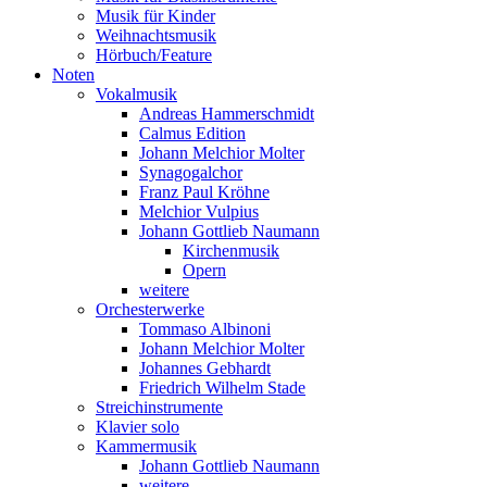
Musik für Kinder
Weihnachtsmusik
Hörbuch/Feature
Noten
Vokalmusik
Andreas Hammerschmidt
Calmus Edition
Johann Melchior Molter
Synagogalchor
Franz Paul Kröhne
Melchior Vulpius
Johann Gottlieb Naumann
Kirchenmusik
Opern
weitere
Orchesterwerke
Tommaso Albinoni
Johann Melchior Molter
Johannes Gebhardt
Friedrich Wilhelm Stade
Streichinstrumente
Klavier solo
Kammermusik
Johann Gottlieb Naumann
weitere