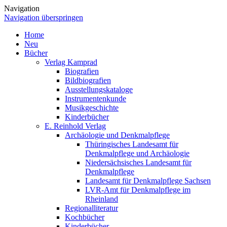
Navigation
Navigation überspringen
Home
Neu
Bücher
Verlag Kamprad
Biografien
Bildbiografien
Ausstellungskataloge
Instrumentenkunde
Musikgeschichte
Kinderbücher
E. Reinhold Verlag
Archäologie und Denkmalpflege
Thüringisches Landesamt für
Denkmalpflege und Archäologie
Niedersächsisches Landesamt für
Denkmalpflege
Landesamt für Denkmalpflege Sachsen
LVR-Amt für Denkmalpflege im
Rheinland
Regionalliteratur
Kochbücher
Kinderbücher