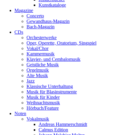
Kunstkataloge
Magazine
Concerto
Gewandhaus-Magazin
Bach-Magazin
CDs
Orchesterwerke
Oper, Operette, Oratorium, Singspiel
Vokal/Chor
Kammermusik
Klavier- und Cembalomusik
Geistliche Musik
Orgelmusik
Alte Musik
Jazz
Klassische Unterhaltung
Musik für Blasinstrumente
Musik für Kinder
Weihnachtsmusik
Hörbuch/Feature
Noten
Vokalmusik
Andreas Hammerschmidt
Calmus Edition