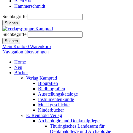
Bach300
Hammerschmidt
Suchbegriffe
Suchen
Suchbegriffe
Suchen
Mein Konto
0
Warenkorb
Navigation überspringen
Home
Neu
Bücher
Verlag Kamprad
Biografien
Bildbiografien
Ausstellungskataloge
Instrumentenkunde
Musikgeschichte
Kinderbücher
E. Reinhold Verlag
Archäologie und Denkmalpflege
Thüringisches Landesamt für
Denkmalpflege und Archäologie