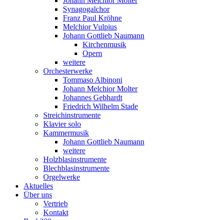
Johann Melchior Molter
Synagogalchor
Franz Paul Kröhne
Melchior Vulpius
Johann Gottlieb Naumann
Kirchenmusik
Opern
weitere
Orchesterwerke
Tommaso Albinoni
Johann Melchior Molter
Johannes Gebhardt
Friedrich Wilhelm Stade
Streichinstrumente
Klavier solo
Kammermusik
Johann Gottlieb Naumann
weitere
Holzblasinstrumente
Blechblasinstrumente
Orgelwerke
Aktuelles
Über uns
Vertrieb
Kontakt