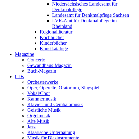
Niedersächsisches Landesamt für
Denkmalpflege
Landesamt für Denkmalpflege Sachsen
LVR-Amt für Denkmalpflege im
Rheinland
Regionalliteratur
Kochbücher
Kinderbücher
Kunstkataloge
Magazine
Concerto
Gewandhaus-Magazin
Bach-Magazin
CDs
Orchesterwerke
Oper, Operette, Oratorium, Singspiel
Vokal/Chor
Kammermusik
Klavier- und Cembalomusik
Geistliche Musik
Orgelmusik
Alte Musik
Jazz
Klassische Unterhaltung
Musik für Blasinstrumente