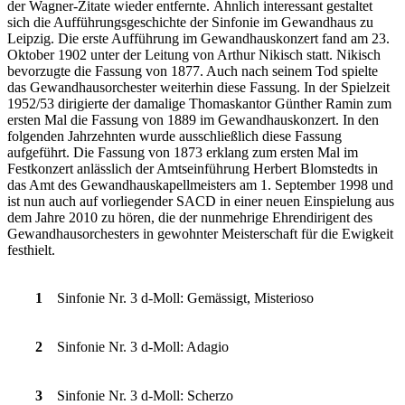
der Wagner-Zitate wieder entfernte. Ähnlich interessant gestaltet
sich die Aufführungsgeschichte der Sinfonie im Gewandhaus zu
Leipzig. Die erste Aufführung im Gewandhauskonzert fand am 23.
Oktober 1902 unter der Leitung von Arthur Nikisch statt. Nikisch
bevorzugte die Fassung von 1877. Auch nach seinem Tod spielte
das Gewandhausorchester weiterhin diese Fassung. In der Spielzeit
1952/53 dirigierte der damalige Thomaskantor Günther Ramin zum
ersten Mal die Fassung von 1889 im Gewandhauskonzert. In den
folgenden Jahrzehnten wurde ausschließlich diese Fassung
aufgeführt. Die Fassung von 1873 erklang zum ersten Mal im
Festkonzert anlässlich der Amtseinführung Herbert Blomstedts in
das Amt des Gewandhauskapellmeisters am 1. September 1998 und
ist nun auch auf vorliegender SACD in einer neuen Einspielung aus
dem Jahre 2010 zu hören, die der nunmehrige Ehrendirigent des
Gewandhausorchesters in gewohnter Meisterschaft für die Ewigkeit
festhielt.
1
Sinfonie Nr. 3 d-Moll: Gemässigt, Misterioso
2
Sinfonie Nr. 3 d-Moll: Adagio
3
Sinfonie Nr. 3 d-Moll: Scherzo