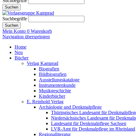
Suchbegriffe
Suchen
Suchbegriffe
Suchen
Mein Konto
0
Warenkorb
Navigation überspringen
Home
Neu
Bücher
Verlag Kamprad
Biografien
Bildbiografien
Ausstellungskataloge
Instrumentenkunde
Musikgeschichte
Kinderbücher
E. Reinhold Verlag
Archäologie und Denkmalpflege
Thüringisches Landesamt für Denkmalpfleg
Niedersächsisches Landesamt für Denkmalp
Landesamt für Denkmalpflege Sachsen
LVR-Amt für Denkmalpflege im Rheinland
Regionalliteratur