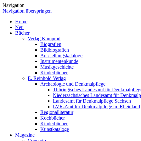
Navigation
Navigation überspringen
Home
Neu
Bücher
Verlag Kamprad
Biografien
Bildbiografien
Ausstellungskataloge
Instrumentenkunde
Musikgeschichte
Kinderbücher
E. Reinhold Verlag
Archäologie und Denkmalpflege
Thüringisches Landesamt für Denkmalpfleg
Niedersächsisches Landesamt für Denkmalp
Landesamt für Denkmalpflege Sachsen
LVR-Amt für Denkmalpflege im Rheinland
Regionalliteratur
Kochbücher
Kinderbücher
Kunstkataloge
Magazine
Concerto