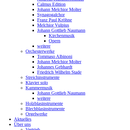
Calmus Edition
Johann Melchior Molter
Synagogalchor
Franz Paul Kröhne
Melchior Vulpius
Johann Gottlieb Naumann
Kirchenmusik
Opern
weitere
Orchesterwerke
Tommaso Albinoni
Johann Melchior Molter
Johannes Gebhardt
Friedrich Wilhelm Stade
Streichinstrumente
Klavier solo
Kammermusik
Johann Gottlieb Naumann
weitere
Holzblasinstrumente
Blechblasinstrumente
Orgelwerke
Aktuelles
Über uns
Vertrieb