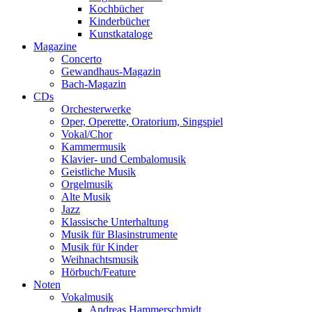
Kochbücher
Kinderbücher
Kunstkataloge
Magazine
Concerto
Gewandhaus-Magazin
Bach-Magazin
CDs
Orchesterwerke
Oper, Operette, Oratorium, Singspiel
Vokal/Chor
Kammermusik
Klavier- und Cembalomusik
Geistliche Musik
Orgelmusik
Alte Musik
Jazz
Klassische Unterhaltung
Musik für Blasinstrumente
Musik für Kinder
Weihnachtsmusik
Hörbuch/Feature
Noten
Vokalmusik
Andreas Hammerschmidt