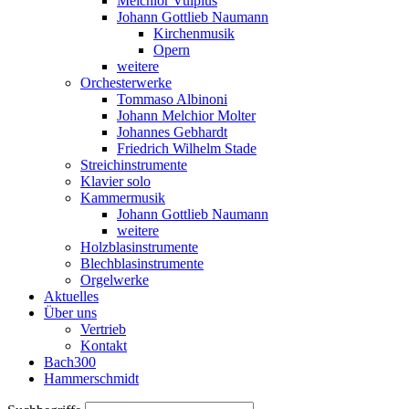
Melchior Vulpius
Johann Gottlieb Naumann
Kirchenmusik
Opern
weitere
Orchesterwerke
Tommaso Albinoni
Johann Melchior Molter
Johannes Gebhardt
Friedrich Wilhelm Stade
Streichinstrumente
Klavier solo
Kammermusik
Johann Gottlieb Naumann
weitere
Holzblasinstrumente
Blechblasinstrumente
Orgelwerke
Aktuelles
Über uns
Vertrieb
Kontakt
Bach300
Hammerschmidt