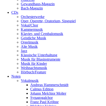
Gewandhaus-Magazin
Bach-Magazin
CDs
Orchesterwerke
Oper, Operette, Oratorium, Singspiel
Vokal/Chor
Kammermusik
Klavier- und Cembalomusik
Geistliche Musik
Orgelmusik
Alte Musik
Jazz
Klassische Unterhaltung
Musik für Blasinstrumente
Musik für Kinder
Weihnachtsmusik
Hörbuch/Feature
Noten
Vokalmusik
Andreas Hammerschmidt
Calmus Edition
Johann Melchior Molter
Synagogalchor
Franz Paul Kröhne