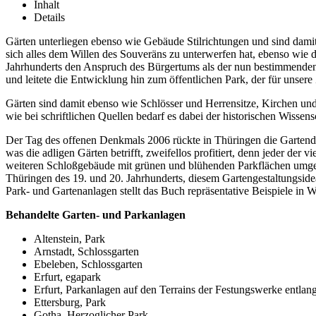
Inhalt
Details
Gärten unterliegen ebenso wie Gebäude Stilrichtungen und sind damit A
sich alles dem Willen des Souveräns zu unterwerfen hat, ebenso wie d
Jahrhunderts den Anspruch des Bürgertums als der nun bestimmenden
und leitete die Entwicklung hin zum öffentlichen Park, der für unsere 
Gärten sind damit ebenso wie Schlösser und Herrensitze, Kirchen und
wie bei schriftlichen Quellen bedarf es dabei der historischen Wissens
Der Tag des offenen Denkmals 2006 rückte in Thüringen die Gartendenkm
was die adligen Gärten betrifft, zweifellos profitiert, denn jeder der
weiteren Schloßgebäude mit grünen und blühenden Parkflächen umgeben
Thüringen des 19. und 20. Jahrhunderts, diesem Gartengestaltungside
Park- und Gartenanlagen stellt das Buch repräsentative Beispiele in W
Behandelte Garten- und Parkanlagen
Altenstein, Park
Arnstadt, Schlossgarten
Ebeleben, Schlossgarten
Erfurt, egapark
Erfurt, Parkanlagen auf den Terrains der Festungswerke entlan
Ettersburg, Park
Gotha, Herzoglicher Park