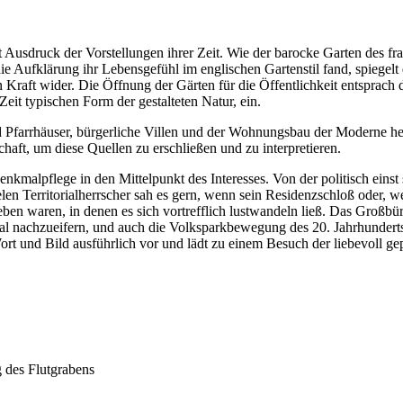
usdruck der Vorstellungen ihrer Zeit. Wie der barocke Garten des franz
ie Aufklärung ihr Lebensgefühl im englischen Gartenstil fand, spiegelt
 Kraft wider. Die Öffnung der Gärten für die Öffentlichkeit entsprac
Zeit typischen Form der gestalteten Natur, ein.
 Pfarrhäuser, bürgerliche Villen und der Wohnungsbau der Moderne her
chaft, um diese Quellen zu erschließen und zu interpretieren.
alpflege in den Mittelpunkt des Interesses. Von der politisch einst st
 vielen Territorialherrscher sah es gern, wenn sein Residenzschloß oder
 waren, in denen es sich vortrefflich lustwandeln ließ. Das Großbürger
al nachzueifern, und auch die Volksparkbewegung des 20. Jahrhunderts 
ort und Bild ausführlich vor und lädt zu einem Besuch der liebevoll ge
g des Flutgrabens