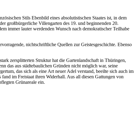
ösischen Stils Ebenbild eines absolutistischen Staates ist, in dem
 der großbürgerliche Villengarten des 19. und beginnenden 20.
h dem immer lauter werdenden Wunsch nach demokratischer Teilhabe
vorragende, nichtschriftliche Quellen zur Geistesgeschichte. Ebenso
ark zersplitterten Struktur hat die Gartenlandschaft in Thüringen,
, wenn das aus städtebaulichen Gründen nicht möglich war, seine
tum, das sich als eine Art neuer Adel verstand, beeilte sich auch im
fand im Freistaat ihren Widerhall. Aus all diesen Gattungen von
pflegten Grünareale ein.