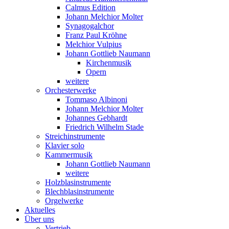
Calmus Edition
Johann Melchior Molter
Synagogalchor
Franz Paul Kröhne
Melchior Vulpius
Johann Gottlieb Naumann
Kirchenmusik
Opern
weitere
Orchesterwerke
Tommaso Albinoni
Johann Melchior Molter
Johannes Gebhardt
Friedrich Wilhelm Stade
Streichinstrumente
Klavier solo
Kammermusik
Johann Gottlieb Naumann
weitere
Holzblasinstrumente
Blechblasinstrumente
Orgelwerke
Aktuelles
Über uns
Vertrieb