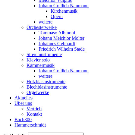
Melchior Vulpius
Johann Gottlieb Naumann
Kirchenmusik
Opern
weitere
Orchesterwerke
Tommaso Albinoni
Johann Melchior Molter
Johannes Gebhardt
Friedrich Wilhelm Stade
Streichinstrumente
Klavier solo
Kammermusik
Johann Gottlieb Naumann
weitere
Holzblasinstrumente
Blechblasinstrumente
Orgelwerke
Aktuelles
Über uns
Vertrieb
Kontakt
Bach300
Hammerschmidt