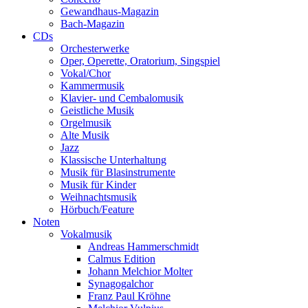
Gewandhaus-Magazin
Bach-Magazin
CDs
Orchesterwerke
Oper, Operette, Oratorium, Singspiel
Vokal/Chor
Kammermusik
Klavier- und Cembalomusik
Geistliche Musik
Orgelmusik
Alte Musik
Jazz
Klassische Unterhaltung
Musik für Blasinstrumente
Musik für Kinder
Weihnachtsmusik
Hörbuch/Feature
Noten
Vokalmusik
Andreas Hammerschmidt
Calmus Edition
Johann Melchior Molter
Synagogalchor
Franz Paul Kröhne