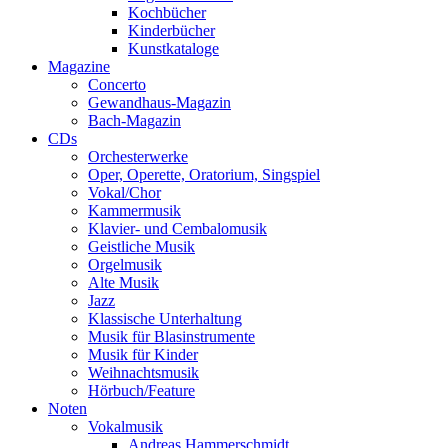
Kochbücher
Kinderbücher
Kunstkataloge
Magazine
Concerto
Gewandhaus-Magazin
Bach-Magazin
CDs
Orchesterwerke
Oper, Operette, Oratorium, Singspiel
Vokal/Chor
Kammermusik
Klavier- und Cembalomusik
Geistliche Musik
Orgelmusik
Alte Musik
Jazz
Klassische Unterhaltung
Musik für Blasinstrumente
Musik für Kinder
Weihnachtsmusik
Hörbuch/Feature
Noten
Vokalmusik
Andreas Hammerschmidt