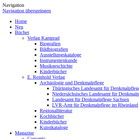
Navigation
Navigation überspringen
Home
Neu
Bücher
Verlag Kamprad
Biografien
Bildbiografien
Ausstellungskataloge
Instrumentenkunde
Musikgeschichte
Kinderbücher
E. Reinhold Verlag
Archäologie und Denkmalpflege
Thüringisches Landesamt für Denkmalpfleg
Niedersächsisches Landesamt für Denkmalp
Landesamt für Denkmalpflege Sachsen
LVR-Amt für Denkmalpflege im Rheinland
Regionalliteratur
Kochbücher
Kinderbücher
Kunstkataloge
Magazine
Concerto