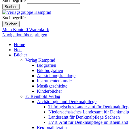
Suchbegriffe
Suchen
Suchbegriffe
Suchen
Mein Konto
0
Warenkorb
Navigation überspringen
Home
Neu
Bücher
Verlag Kamprad
Biografien
Bildbiografien
Ausstellungskataloge
Instrumentenkunde
Musikgeschichte
Kinderbücher
E. Reinhold Verlag
Archäologie und Denkmalpflege
Thüringisches Landesamt für Denkmalpfleg
Niedersächsisches Landesamt für Denkmalp
Landesamt für Denkmalpflege Sachsen
LVR-Amt für Denkmalpflege im Rheinland
Regionalliteratur