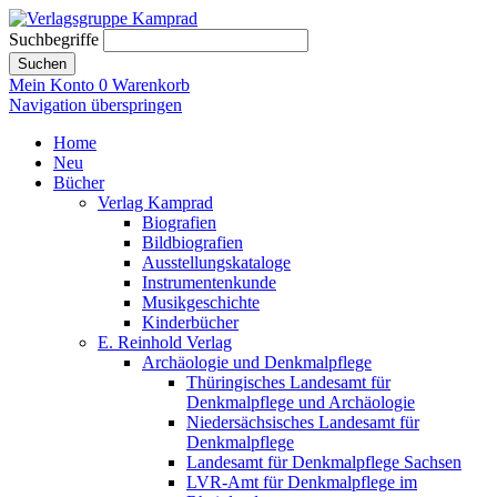
Suchbegriffe
Suchen
Mein Konto
0
Warenkorb
Navigation überspringen
Home
Neu
Bücher
Verlag Kamprad
Biografien
Bildbiografien
Ausstellungskataloge
Instrumentenkunde
Musikgeschichte
Kinderbücher
E. Reinhold Verlag
Archäologie und Denkmalpflege
Thüringisches Landesamt für
Denkmalpflege und Archäologie
Niedersächsisches Landesamt für
Denkmalpflege
Landesamt für Denkmalpflege Sachsen
LVR-Amt für Denkmalpflege im