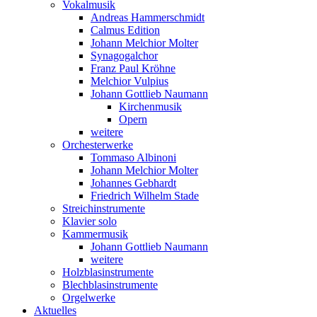
Vokalmusik
Andreas Hammerschmidt
Calmus Edition
Johann Melchior Molter
Synagogalchor
Franz Paul Kröhne
Melchior Vulpius
Johann Gottlieb Naumann
Kirchenmusik
Opern
weitere
Orchesterwerke
Tommaso Albinoni
Johann Melchior Molter
Johannes Gebhardt
Friedrich Wilhelm Stade
Streichinstrumente
Klavier solo
Kammermusik
Johann Gottlieb Naumann
weitere
Holzblasinstrumente
Blechblasinstrumente
Orgelwerke
Aktuelles