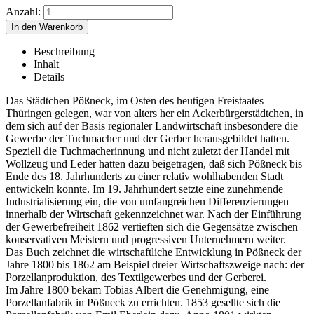
Anzahl:
Beschreibung
Inhalt
Details
Das Städtchen Pößneck, im Osten des heutigen Freistaates
Thüringen gelegen, war von alters her ein Ackerbürgerstädtchen, in
dem sich auf der Basis regionaler Landwirtschaft insbesondere die
Gewerbe der Tuchmacher und der Gerber herausgebildet hatten.
Speziell die Tuchmacherinnung und nicht zuletzt der Handel mit
Wollzeug und Leder hatten dazu beigetragen, daß sich Pößneck bis
Ende des 18. Jahrhunderts zu einer relativ wohlhabenden Stadt
entwickeln konnte. Im 19. Jahrhundert setzte eine zunehmende
Industrialisierung ein, die von umfangreichen Differenzierungen
innerhalb der Wirtschaft gekennzeichnet war. Nach der Einführung
der Gewerbefreiheit 1862 vertieften sich die Gegensätze zwischen
konservativen Meistern und progressiven Unternehmern weiter.
Das Buch zeichnet die wirtschaftliche Entwicklung in Pößneck der
Jahre 1800 bis 1862 am Beispiel dreier Wirtschaftszweige nach: der
Porzellanproduktion, des Textilgewerbes und der Gerberei.
Im Jahre 1800 bekam Tobias Albert die Genehmigung, eine
Porzellanfabrik in Pößneck zu errichten. 1853 gesellte sich die