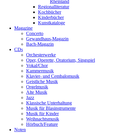
Rheinland
Regionalliteratur
Kochbücher
Kinderbücher
Kunstkataloge
Magazine
Concerto
Gewandhaus-Magazin
Bach-Magazin
CDs
Orchesterwerke
Oper, Operette, Oratorium, Singspiel
Vokal/Chor
Kammermusik
Klavier- und Cembalomusik
Geistliche Musik
Orgelmusik
Alte Musik
Jazz
Klassische Unterhaltung
Musik für Blasinstrumente
Musik für Kinder
Weihnachtsmusik
Hörbuch/Feature
Noten