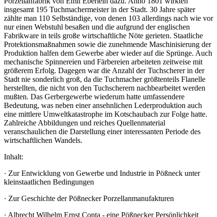
Porzellanfabrik von Emil Eberlein dazu. Anno 1801 wirkten
insgesamt 195 Tuchmachermeister in der Stadt. 30 Jahre später
zählte man 110 Selbständige, von denen 103 allerdings nach wie vor
nur einen Webstuhl besaßen und die aufgrund der englischen
Fabrikware in teils große wirtschaftliche Nöte gerieten. Staatliche
Protektionsmaßnahmen sowie die zunehmende Maschinisierung der
Produktion halfen dem Gewerbe aber wieder auf die Sprünge. Auch
mechanische Spinnereien und Färbereien arbeiteten zeitweise mit
größerem Erfolg. Dagegen war die Anzahl der Tuchscherer in der
Stadt nie sonderlich groß, da die Tuchmacher größtenteils Flanelle
herstellten, die nicht von den Tuchscherern nachbearbeitet werden
mußten. Das Gerbergewerbe wiederum hatte umfassendere
Bedeutung, was neben einer ansehnlichen Lederproduktion auch
eine mittlere Umweltkatastrophe im Kotschaubach zur Folge hatte.
Zahlreiche Abbildungen und reiches Quellenmaterial
veranschaulichen die Darstellung einer interessanten Periode des
wirtschaftlichen Wandels.
Inhalt:
· Zur Entwicklung von Gewerbe und Industrie in Pößneck unter
kleinstaatlichen Bedingungen
· Zur Geschichte der Pößnecker Porzellanmanufakturen
· Albrecht Wilhelm Ernst Conta - eine Pößnecker Persönlichkeit