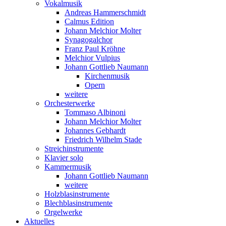
Vokalmusik
Andreas Hammerschmidt
Calmus Edition
Johann Melchior Molter
Synagogalchor
Franz Paul Kröhne
Melchior Vulpius
Johann Gottlieb Naumann
Kirchenmusik
Opern
weitere
Orchesterwerke
Tommaso Albinoni
Johann Melchior Molter
Johannes Gebhardt
Friedrich Wilhelm Stade
Streichinstrumente
Klavier solo
Kammermusik
Johann Gottlieb Naumann
weitere
Holzblasinstrumente
Blechblasinstrumente
Orgelwerke
Aktuelles