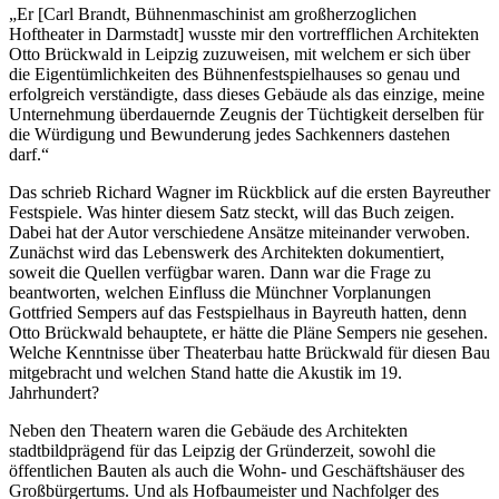
„Er [Carl Brandt, Bühnenmaschinist am großherzoglichen
Hoftheater in Darmstadt] wusste mir den vortrefflichen Architekten
Otto Brückwald in Leipzig zuzuweisen, mit welchem er sich über
die Eigentümlichkeiten des Bühnenfestspielhauses so genau und
erfolgreich verständigte, dass dieses Gebäude als das einzige, meine
Unternehmung überdauernde Zeugnis der Tüchtigkeit derselben für
die Würdigung und Bewunderung jedes Sachkenners dastehen
darf.“
Das schrieb Richard Wagner im Rückblick auf die ersten Bayreuther
Festspiele. Was hinter diesem Satz steckt, will das Buch zeigen.
Dabei hat der Autor verschiedene Ansätze miteinander verwoben.
Zunächst wird das Lebenswerk des Architekten dokumentiert,
soweit die Quellen verfügbar waren. Dann war die Frage zu
beantworten, welchen Einfluss die Münchner Vorplanungen
Gottfried Sempers auf das Festspielhaus in Bayreuth hatten, denn
Otto Brückwald behauptete, er hätte die Pläne Sempers nie gesehen.
Welche Kenntnisse über Theaterbau hatte Brückwald für diesen Bau
mitgebracht und welchen Stand hatte die Akustik im 19.
Jahrhundert?
Neben den Theatern waren die Gebäude des Architekten
stadtbildprägend für das Leipzig der Gründerzeit, sowohl die
öffentlichen Bauten als auch die Wohn- und Geschäftshäuser des
Großbürgertums. Und als Hofbaumeister und Nachfolger des