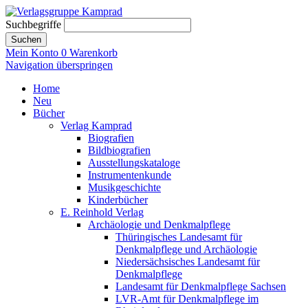
Suchbegriffe
Suchen
Mein Konto
0
Warenkorb
Navigation überspringen
Home
Neu
Bücher
Verlag Kamprad
Biografien
Bildbiografien
Ausstellungskataloge
Instrumentenkunde
Musikgeschichte
Kinderbücher
E. Reinhold Verlag
Archäologie und Denkmalpflege
Thüringisches Landesamt für
Denkmalpflege und Archäologie
Niedersächsisches Landesamt für
Denkmalpflege
Landesamt für Denkmalpflege Sachsen
LVR-Amt für Denkmalpflege im