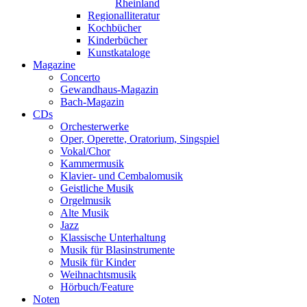
Rheinland
Regionalliteratur
Kochbücher
Kinderbücher
Kunstkataloge
Magazine
Concerto
Gewandhaus-Magazin
Bach-Magazin
CDs
Orchesterwerke
Oper, Operette, Oratorium, Singspiel
Vokal/Chor
Kammermusik
Klavier- und Cembalomusik
Geistliche Musik
Orgelmusik
Alte Musik
Jazz
Klassische Unterhaltung
Musik für Blasinstrumente
Musik für Kinder
Weihnachtsmusik
Hörbuch/Feature
Noten