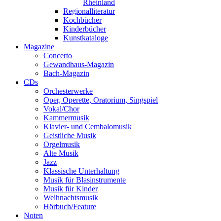
Rheinland
Regionalliteratur
Kochbücher
Kinderbücher
Kunstkataloge
Magazine
Concerto
Gewandhaus-Magazin
Bach-Magazin
CDs
Orchesterwerke
Oper, Operette, Oratorium, Singspiel
Vokal/Chor
Kammermusik
Klavier- und Cembalomusik
Geistliche Musik
Orgelmusik
Alte Musik
Jazz
Klassische Unterhaltung
Musik für Blasinstrumente
Musik für Kinder
Weihnachtsmusik
Hörbuch/Feature
Noten