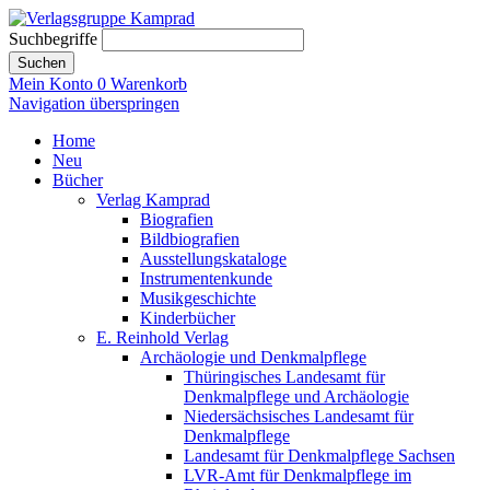
Suchbegriffe
Suchen
Mein Konto
0
Warenkorb
Navigation überspringen
Home
Neu
Bücher
Verlag Kamprad
Biografien
Bildbiografien
Ausstellungskataloge
Instrumentenkunde
Musikgeschichte
Kinderbücher
E. Reinhold Verlag
Archäologie und Denkmalpflege
Thüringisches Landesamt für
Denkmalpflege und Archäologie
Niedersächsisches Landesamt für
Denkmalpflege
Landesamt für Denkmalpflege Sachsen
LVR-Amt für Denkmalpflege im