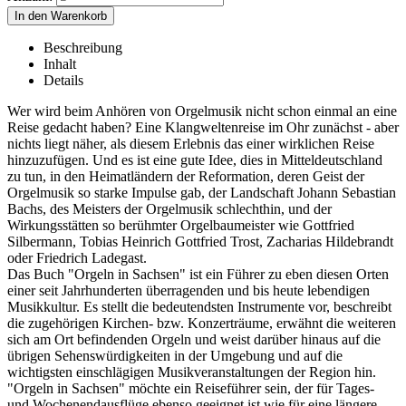
Beschreibung
Inhalt
Details
Wer wird beim Anhören von Orgelmusik nicht schon einmal an eine
Reise gedacht haben? Eine Klangweltenreise im Ohr zunächst - aber
nichts liegt näher, als diesem Erlebnis das einer wirklichen Reise
hinzuzufügen. Und es ist eine gute Idee, dies in Mitteldeutschland
zu tun, in den Heimatländern der Reformation, deren Geist der
Orgelmusik so starke Impulse gab, der Landschaft Johann Sebastian
Bachs, des Meisters der Orgelmusik schlechthin, und der
Wirkungsstätten so berühmter Orgelbaumeister wie Gottfried
Silbermann, Tobias Heinrich Gottfried Trost, Zacharias Hildebrandt
oder Friedrich Ladegast.
Das Buch "Orgeln in Sachsen" ist ein Führer zu eben diesen Orten
einer seit Jahrhunderten überragenden und bis heute lebendigen
Musikkultur. Es stellt die bedeutendsten Instrumente vor, beschreibt
die zugehörigen Kirchen- bzw. Konzerträume, erwähnt die weiteren
sich am Ort befindenden Orgeln und weist darüber hinaus auf die
übrigen Sehenswürdigkeiten in der Umgebung und auf die
wichtigsten einschlägigen Musikveranstaltungen der Region hin.
"Orgeln in Sachsen" möchte ein Reiseführer sein, der für Tages-
und Wochenendausflüge ebenso geeignet ist wie für eine längere