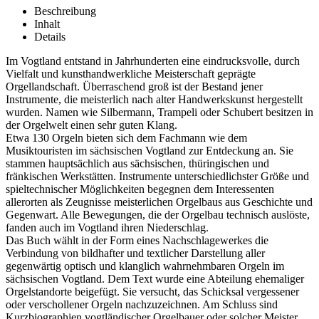
Beschreibung
Inhalt
Details
Im Vogtland entstand in Jahrhunderten eine eindrucksvolle, durch
Vielfalt und kunsthandwerkliche Meisterschaft geprägte
Orgellandschaft. Überraschend groß ist der Bestand jener
Instrumente, die meisterlich nach alter Handwerkskunst hergestellt
wurden. Namen wie Silbermann, Trampeli oder Schubert besitzen in
der Orgelwelt einen sehr guten Klang.
Etwa 130 Orgeln bieten sich dem Fachmann wie dem
Musiktouristen im sächsischen Vogtland zur Entdeckung an. Sie
stammen hauptsächlich aus sächsischen, thüringischen und
fränkischen Werkstätten. Instrumente unterschiedlichster Größe und
spieltechnischer Möglichkeiten begegnen dem Interessenten
allerorten als Zeugnisse meisterlichen Orgelbaus aus Geschichte und
Gegenwart. Alle Bewegungen, die der Orgelbau technisch auslöste,
fanden auch im Vogtland ihren Niederschlag.
Das Buch wählt in der Form eines Nachschlagewerkes die
Verbindung von bildhafter und textlicher Darstellung aller
gegenwärtig optisch und klanglich wahrnehmbaren Orgeln im
sächsischen Vogtland. Dem Text wurde eine Abteilung ehemaliger
Orgelstandorte beigefügt. Sie versucht, das Schicksal vergessener
oder verschollener Orgeln nachzuzeichnen. Am Schluss sind
Kurzbiographien vogtländischer Orgelbauer oder solcher Meister