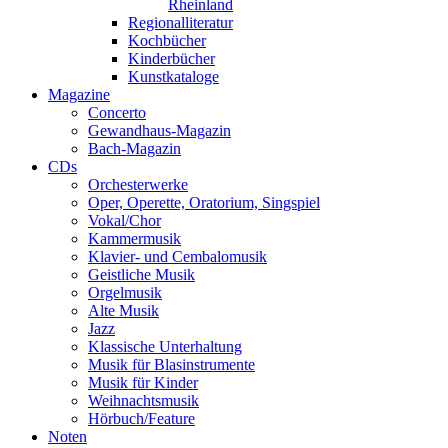
Rheinland
Regionalliteratur
Kochbücher
Kinderbücher
Kunstkataloge
Magazine
Concerto
Gewandhaus-Magazin
Bach-Magazin
CDs
Orchesterwerke
Oper, Operette, Oratorium, Singspiel
Vokal/Chor
Kammermusik
Klavier- und Cembalomusik
Geistliche Musik
Orgelmusik
Alte Musik
Jazz
Klassische Unterhaltung
Musik für Blasinstrumente
Musik für Kinder
Weihnachtsmusik
Hörbuch/Feature
Noten