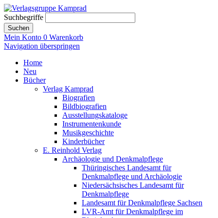
Suchbegriffe
Suchen
Mein Konto
0
Warenkorb
Navigation überspringen
Home
Neu
Bücher
Verlag Kamprad
Biografien
Bildbiografien
Ausstellungskataloge
Instrumentenkunde
Musikgeschichte
Kinderbücher
E. Reinhold Verlag
Archäologie und Denkmalpflege
Thüringisches Landesamt für
Denkmalpflege und Archäologie
Niedersächsisches Landesamt für
Denkmalpflege
Landesamt für Denkmalpflege Sachsen
LVR-Amt für Denkmalpflege im