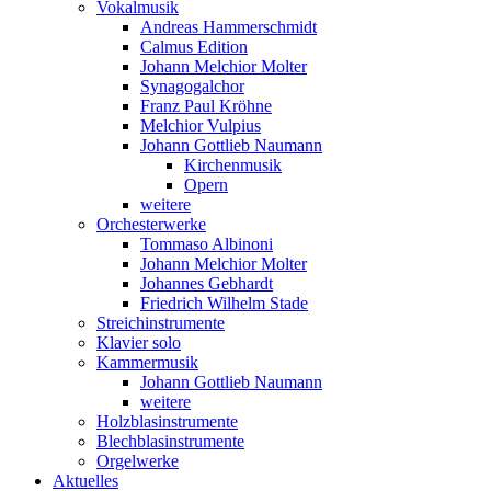
Vokalmusik
Andreas Hammerschmidt
Calmus Edition
Johann Melchior Molter
Synagogalchor
Franz Paul Kröhne
Melchior Vulpius
Johann Gottlieb Naumann
Kirchenmusik
Opern
weitere
Orchesterwerke
Tommaso Albinoni
Johann Melchior Molter
Johannes Gebhardt
Friedrich Wilhelm Stade
Streichinstrumente
Klavier solo
Kammermusik
Johann Gottlieb Naumann
weitere
Holzblasinstrumente
Blechblasinstrumente
Orgelwerke
Aktuelles