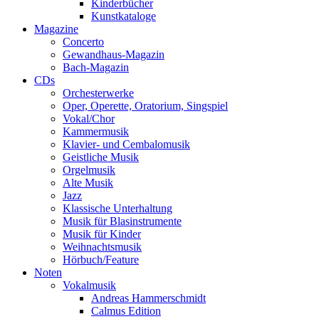
Kinderbücher
Kunstkataloge
Magazine
Concerto
Gewandhaus-Magazin
Bach-Magazin
CDs
Orchesterwerke
Oper, Operette, Oratorium, Singspiel
Vokal/Chor
Kammermusik
Klavier- und Cembalomusik
Geistliche Musik
Orgelmusik
Alte Musik
Jazz
Klassische Unterhaltung
Musik für Blasinstrumente
Musik für Kinder
Weihnachtsmusik
Hörbuch/Feature
Noten
Vokalmusik
Andreas Hammerschmidt
Calmus Edition