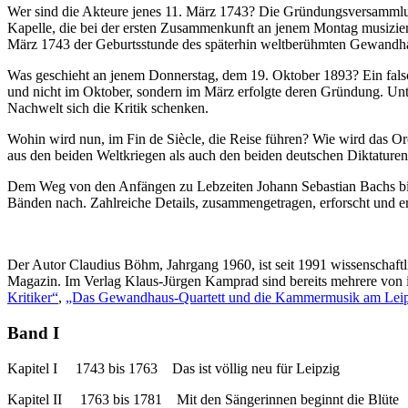
Wer sind die Akteure jenes 11. März 1743? Die Gründungsversammlun
Kapelle, die bei der ersten Zusammenkunft an jenem Montag musiziert
März 1743 der Geburtsstunde des späterhin weltberühmten Gewandha
Was geschieht an jenem Donnerstag, dem 19. Oktober 1893? Ein falsc
und nicht im Oktober, sondern im März erfolgte deren Gründung. Unter
Nachwelt sich die Kritik schenken.
Wohin wird nun, im Fin de Siècle, die Reise führen? Wie wird das O
aus den beiden Weltkriegen als auch den beiden deutschen Diktature
Dem Weg von den Anfängen zu Lebzeiten Johann Sebastian Bachs bi
Bänden nach. Zahlreiche Details, zusammengetragen, erforscht und e
Der Autor Claudius Böhm, Jahrgang 1960, ist seit 1991 wissenschaf
Magazin. Im Verlag Klaus-Jürgen Kamprad sind bereits mehrere von 
Kritiker“
,
„Das Gewandhaus-Quartett und die Kammermusik am Leip
Band I
Kapitel I 1743 bis 1763 Das ist völlig neu für Leipzig
Kapitel II 1763 bis 1781 Mit den Sängerinnen beginnt die Blüte