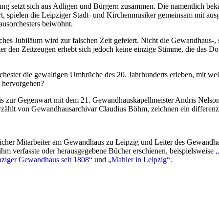
g setzt sich aus Adligen und Bürgern zusammen. Die namentlich beka
, spielen die Leipziger Stadt- und Kirchenmusiker gemeinsam mit ausge
usorchesters beiwohnt.
hes Jubiläum wird zur falschen Zeit gefeiert. Nicht die Gewandhaus-,
 den Zeitzeugen erhebt sich jedoch keine einzige Stimme, die das Doppe
rchester die gewaltigen Umbrüche des 20. Jahrhunderts erleben, mit w
n hervorgehen?
s zur Gegenwart mit dem 21. Gewandhauskapellmeister Andris Nelsons
rzählt von Gewandhausarchivar Claudius Böhm, zeichnen ein differenz
tlicher Mitarbeiter am Gewandhaus zu Leipzig und Leiter des Gewandh
ihm verfasste oder herausgegebene Bücher erschienen, beispielsweise
„
ziger Gewandhaus seit 1808“
und
„Mahler in Leipzig“
.