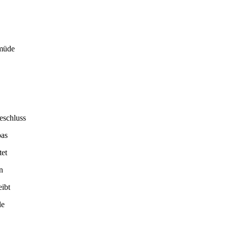
 müde
eschluss
pas
et
n
ibt
le