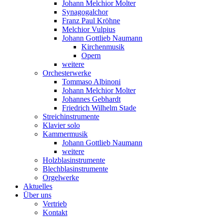
Johann Melchior Molter
Synagogalchor
Franz Paul Kröhne
Melchior Vulpius
Johann Gottlieb Naumann
Kirchenmusik
Opern
weitere
Orchesterwerke
Tommaso Albinoni
Johann Melchior Molter
Johannes Gebhardt
Friedrich Wilhelm Stade
Streichinstrumente
Klavier solo
Kammermusik
Johann Gottlieb Naumann
weitere
Holzblasinstrumente
Blechblasinstrumente
Orgelwerke
Aktuelles
Über uns
Vertrieb
Kontakt