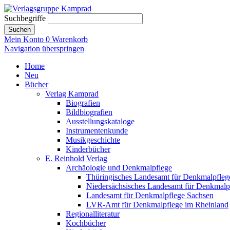
Suchbegriffe
Suchen
Mein Konto
0
Warenkorb
Navigation überspringen
Home
Neu
Bücher
Verlag Kamprad
Biografien
Bildbiografien
Ausstellungskataloge
Instrumentenkunde
Musikgeschichte
Kinderbücher
E. Reinhold Verlag
Archäologie und Denkmalpflege
Thüringisches Landesamt für Denkmalpfleg
Niedersächsisches Landesamt für Denkmalp
Landesamt für Denkmalpflege Sachsen
LVR-Amt für Denkmalpflege im Rheinland
Regionalliteratur
Kochbücher