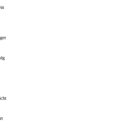
ein
ger
olg
icht
rt