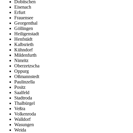
Dobitschen
Eisenach
Erfurt
Frauensee
Georgenthal
Göllingen
Heiligenstadt
Henfstädt
Kalbsrieth
Kühndorf
Mildenfurth
Nimritz
Oberzetzscha
Oppurg
Oßmannstedt
Paulinzella
Positz
Saalfeld
Stadtroda
Thalbürgel
Veßra
Volkenroda
Walldorf
Wasungen
Weida