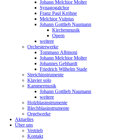
Johann Melchior Molter
Synagogalchor
Franz Paul Kröhne
Melchior Vulpius
Johann Gottlieb Naumann
Kirchenmusik
Opern
weitere
Orchesterwerke
Tommaso Albinoni
Johann Melchior Molter
Johannes Gebhardt
Friedrich Wilhelm Stade
Streichinstrumente
Klavier solo
Kammermusik
Johann Gottlieb Naumann
weitere
Holzblasinstrumente
Blechblasinstrumente
Orgelwerke
Aktuelles
Über uns
Vertrieb
Kontakt