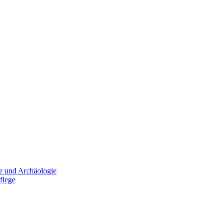
e und Archäologie
flege