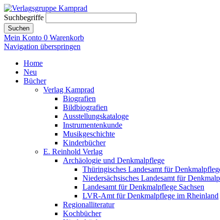
Suchbegriffe
Suchen
Mein Konto
0
Warenkorb
Navigation überspringen
Home
Neu
Bücher
Verlag Kamprad
Biografien
Bildbiografien
Ausstellungskataloge
Instrumentenkunde
Musikgeschichte
Kinderbücher
E. Reinhold Verlag
Archäologie und Denkmalpflege
Thüringisches Landesamt für Denkmalpfleg
Niedersächsisches Landesamt für Denkmalp
Landesamt für Denkmalpflege Sachsen
LVR-Amt für Denkmalpflege im Rheinland
Regionalliteratur
Kochbücher