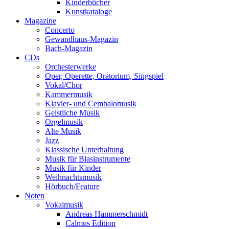
Kinderbücher
Kunstkataloge
Magazine
Concerto
Gewandhaus-Magazin
Bach-Magazin
CDs
Orchesterwerke
Oper, Operette, Oratorium, Singspiel
Vokal/Chor
Kammermusik
Klavier- und Cembalomusik
Geistliche Musik
Orgelmusik
Alte Musik
Jazz
Klassische Unterhaltung
Musik für Blasinstrumente
Musik für Kinder
Weihnachtsmusik
Hörbuch/Feature
Noten
Vokalmusik
Andreas Hammerschmidt
Calmus Edition