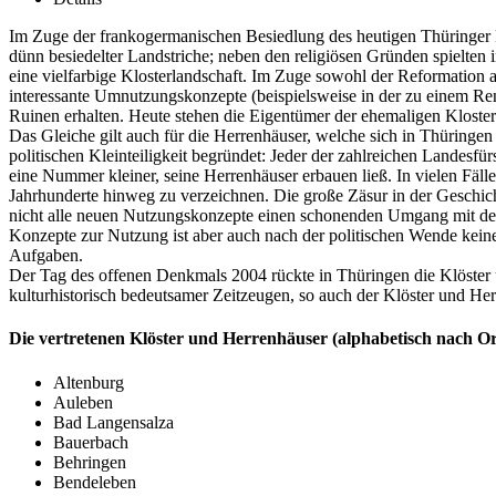
Im Zuge der frankogermanischen Besiedlung des heutigen Thüringer Ra
dünn besiedelter Landstriche; neben den religiösen Gründen spielten in
eine vielfarbige Klosterlandschaft. Im Zuge sowohl der Reformation a
interessante Umnutzungskonzepte (beispielsweise in der zu einem Re
Ruinen erhalten. Heute stehen die Eigentümer der ehemaligen Kloster
Das Gleiche gilt auch für die Herrenhäuser, welche sich in Thüringen
politischen Kleinteiligkeit begründet: Jeder der zahlreichen Landesfü
eine Nummer kleiner, seine Herrenhäuser erbauen ließ. In vielen Fäl
Jahrhunderte hinweg zu verzeichnen. Die große Zäsur in der Geschicht
nicht alle neuen Nutzungskonzepte einen schonenden Umgang mit der
Konzepte zur Nutzung ist aber auch nach der politischen Wende kein
Aufgaben.
Der Tag des offenen Denkmals 2004 rückte in Thüringen die Klöster u
kulturhistorisch bedeutsamer Zeitzeugen, so auch der Klöster und Herr
Die vertretenen Klöster und Herrenhäuser (alphabetisch nach Or
Altenburg
Auleben
Bad Langensalza
Bauerbach
Behringen
Bendeleben