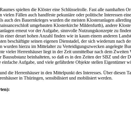
umes spielten die Klöster eine Schlüsselrolle. Fast alle namhaften Ord
 vielen Fällen auch handfeste pekuniäre oder politische Interessen eine
ls auch des Bauernkrieges wurden die meisten Klosteranlagen allerding
naissanceschloß umgebauten Klosterkirche Mildenfurth), andere Kloste
anlagen erneut vor der Aufgabe, sinnvolle Nutzungskonzepte zu finden
 in einer derart hohen Anzahl finden wie in kaum einem anderen Landst
rsten beschäftigte seinen eigenen Dienstadel, der sich wiederum nach d
len wurden hierzu im Mittelalter zu Verteidigungszwecken angelegte Bu
e vieler Herrenhäuser liegt in der Zeit unmittelbar nach dem Zweiten W
 Bausubstanz beinhalteten, so daß es in den Zeiten der SBZ und der
e einfache Aufgabe, und viele gefährdete Objekte stellen Eigentümer 
nd die Herrenhäuser in den Mittelpunkt des Interesses. Über diesen Ta
enhäuser in Thüringen, sensibilisiert und mobilisiert werden.
ten):