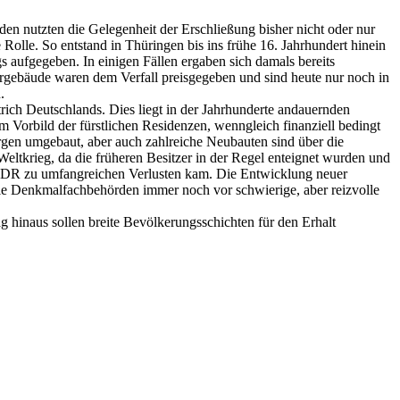
en nutzten die Gelegenheit der Erschließung bisher nicht oder nur
 Rolle. So entstand in Thüringen bis ins frühe 16. Jahrhundert hinein
s aufgegeben. In einigen Fällen ergaben sich damals bereits
rgebäude waren dem Verfall preisgegeben und sind heute nur noch in
.
rich Deutschlands. Dies liegt in der Jahrhunderte andauernden
em Vorbild der fürstlichen Residenzen, wenngleich finanziell bedingt
rgen umgebaut, aber auch zahlreiche Neubauten sind über die
eltkrieg, da die früheren Besitzer in der Regel enteignet wurden und
 DDR zu umfangreichen Verlusten kam. Die Entwicklung neuer
wie Denkmalfachbehörden immer noch vor schwierige, aber reizvolle
g hinaus sollen breite Bevölkerungsschichten für den Erhalt