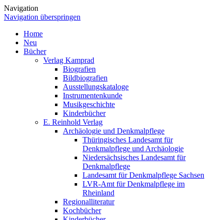
Navigation
Navigation überspringen
Home
Neu
Bücher
Verlag Kamprad
Biografien
Bildbiografien
Ausstellungskataloge
Instrumentenkunde
Musikgeschichte
Kinderbücher
E. Reinhold Verlag
Archäologie und Denkmalpflege
Thüringisches Landesamt für
Denkmalpflege und Archäologie
Niedersächsisches Landesamt für
Denkmalpflege
Landesamt für Denkmalpflege Sachsen
LVR-Amt für Denkmalpflege im
Rheinland
Regionalliteratur
Kochbücher
Kinderbücher