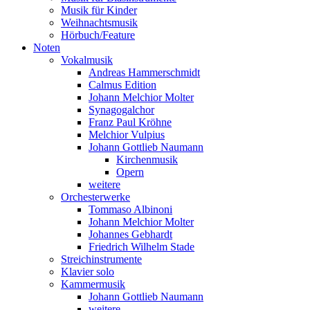
Musik für Kinder
Weihnachtsmusik
Hörbuch/Feature
Noten
Vokalmusik
Andreas Hammerschmidt
Calmus Edition
Johann Melchior Molter
Synagogalchor
Franz Paul Kröhne
Melchior Vulpius
Johann Gottlieb Naumann
Kirchenmusik
Opern
weitere
Orchesterwerke
Tommaso Albinoni
Johann Melchior Molter
Johannes Gebhardt
Friedrich Wilhelm Stade
Streichinstrumente
Klavier solo
Kammermusik
Johann Gottlieb Naumann
weitere