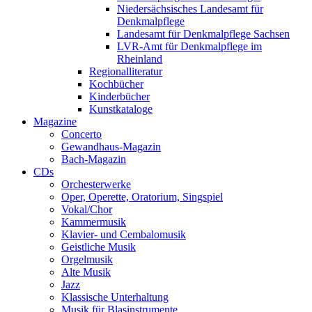
Niedersächsisches Landesamt für
Denkmalpflege
Landesamt für Denkmalpflege Sachsen
LVR-Amt für Denkmalpflege im
Rheinland
Regionalliteratur
Kochbücher
Kinderbücher
Kunstkataloge
Magazine
Concerto
Gewandhaus-Magazin
Bach-Magazin
CDs
Orchesterwerke
Oper, Operette, Oratorium, Singspiel
Vokal/Chor
Kammermusik
Klavier- und Cembalomusik
Geistliche Musik
Orgelmusik
Alte Musik
Jazz
Klassische Unterhaltung
Musik für Blasinstrumente