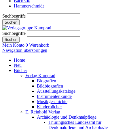
Bach300
Hammerschmidt
Suchbegriffe
Suchen
Suchbegriffe
Suchen
Mein Konto
0
Warenkorb
Navigation überspringen
Home
Neu
Bücher
Verlag Kamprad
Biografien
Bildbiografien
Ausstellungskataloge
Instrumentenkunde
Musikgeschichte
Kinderbücher
E. Reinhold Verlag
Archäologie und Denkmalpflege
Thüringisches Landesamt für
Denkmalpflege und Archäologie