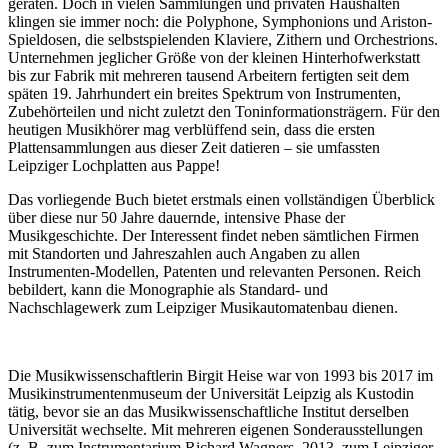
geraten. Doch in vielen Sammlungen und privaten Haushalten
klingen sie immer noch: die Polyphone, Symphonions und Ariston-
Spieldosen, die selbstspielenden Klaviere, Zithern und Orchestrions.
Unternehmen jeglicher Größe von der kleinen Hinterhofwerkstatt
bis zur Fabrik mit mehreren tausend Arbeitern fertigten seit dem
späten 19. Jahrhundert ein breites Spektrum von Instrumenten,
Zubehörteilen und nicht zuletzt den Toninformationsträgern. Für den
heutigen Musikhörer mag verblüffend sein, dass die ersten
Plattensammlungen aus dieser Zeit datieren – sie umfassten
Leipziger Lochplatten aus Pappe!
Das vorliegende Buch bietet erstmals einen vollständigen Überblick
über diese nur 50 Jahre dauernde, intensive Phase der
Musikgeschichte. Der Interessent findet neben sämtlichen Firmen
mit Standorten und Jahreszahlen auch Angaben zu allen
Instrumenten-Modellen, Patenten und relevanten Personen. Reich
bebildert, kann die Monographie als Standard- und
Nachschlagewerk zum Leipziger Musikautomatenbau dienen.
Die Musikwissenschaftlerin Birgit Heise war von 1993 bis 2017 im
Musikinstrumentenmuseum der Universität Leipzig als Kustodin
tätig, bevor sie an das Musikwissenschaftliche Institut derselben
Universität wechselte. Mit mehreren eigenen Sonderausstellungen
(z. B. zum Instrumentarium Richard Wagners, 2013, zum Leipziger