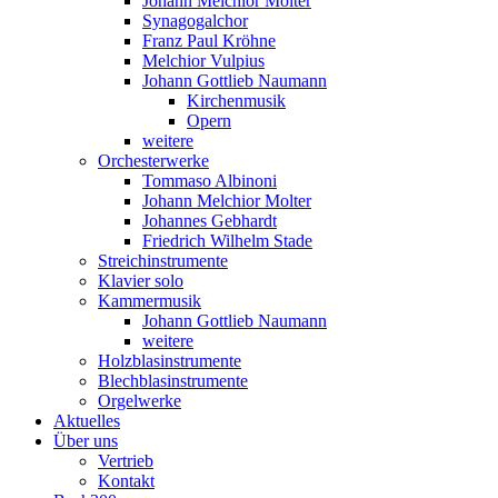
Johann Melchior Molter
Synagogalchor
Franz Paul Kröhne
Melchior Vulpius
Johann Gottlieb Naumann
Kirchenmusik
Opern
weitere
Orchesterwerke
Tommaso Albinoni
Johann Melchior Molter
Johannes Gebhardt
Friedrich Wilhelm Stade
Streichinstrumente
Klavier solo
Kammermusik
Johann Gottlieb Naumann
weitere
Holzblasinstrumente
Blechblasinstrumente
Orgelwerke
Aktuelles
Über uns
Vertrieb
Kontakt