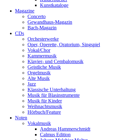
Kunstkataloge
Magazine
Concerto
Gewandhaus-Magazin
Bach-Magazin
CDs
Orchesterwerke
Oper, Operette, Oratorium, Singspiel
Vokal/Chor
Kammermusik
Klavier- und Cembalomusik
Geistliche Musik
Orgelmusik
Alte Musik
Jazz
Klassische Unterhaltung
Musik für Blasinstrumente
Musik für Kinder
Weihnachtsmusik
Hörbuch/Feature
Noten
Vokalmusik
Andreas Hammerschmidt
Calmus Edition