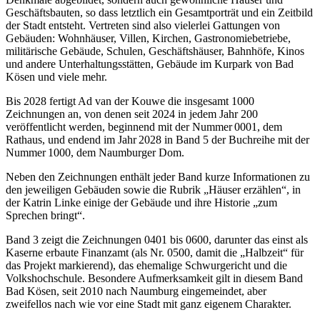
Geschäftsbauten, so dass letztlich ein Gesamtporträt und ein Zeitbild
der Stadt entsteht. Vertreten sind also vielerlei Gattungen von
Gebäuden: Wohnhäuser, Villen, Kirchen, Gastronomiebetriebe,
militärische Gebäude, Schulen, Geschäftshäuser, Bahnhöfe, Kinos
und andere Unterhaltungsstätten, Gebäude im Kurpark von Bad
Kösen und viele mehr.
Bis 2028 fertigt Ad van der Kouwe die insgesamt 1000
Zeichnungen an, von denen seit 2024 in jedem Jahr 200
veröffentlicht werden, beginnend mit der Nummer 0001, dem
Rathaus, und endend im Jahr 2028 in Band 5 der Buchreihe mit der
Nummer 1000, dem Naumburger Dom.
Neben den Zeichnungen enthält jeder Band kurze Informationen zu
den jeweiligen Gebäuden sowie die Rubrik „Häuser erzählen“, in
der Katrin Linke einige der Gebäude und ihre Historie „zum
Sprechen bringt“.
Band 3 zeigt die Zeichnungen 0401 bis 0600, darunter das einst als
Kaserne erbaute Finanzamt (als Nr. 0500, damit die „Halbzeit“ für
das Projekt markierend), das ehemalige Schwurgericht und die
Volkshochschule. Besondere Aufmerksamkeit gilt in diesem Band
Bad Kösen, seit 2010 nach Naumburg eingemeindet, aber
zweifellos nach wie vor eine Stadt mit ganz eigenem Charakter.