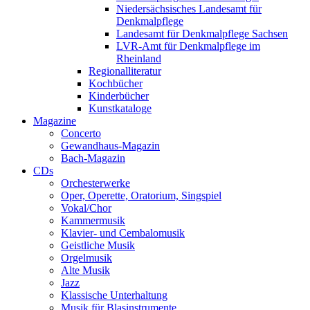
Niedersächsisches Landesamt für
Denkmalpflege
Landesamt für Denkmalpflege Sachsen
LVR-Amt für Denkmalpflege im
Rheinland
Regionalliteratur
Kochbücher
Kinderbücher
Kunstkataloge
Magazine
Concerto
Gewandhaus-Magazin
Bach-Magazin
CDs
Orchesterwerke
Oper, Operette, Oratorium, Singspiel
Vokal/Chor
Kammermusik
Klavier- und Cembalomusik
Geistliche Musik
Orgelmusik
Alte Musik
Jazz
Klassische Unterhaltung
Musik für Blasinstrumente