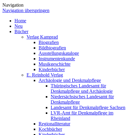
Navigation
Navigation überspringen
Home
Neu
Bücher
Verlag Kamprad
Biografien
Bildbiografien
Ausstellungskataloge
Instrumentenkunde
Musikgeschichte
Kinderbücher
E. Reinhold Verlag
Archäologie und Denkmalpflege
Thüringisches Landesamt für
Denkmalpflege und Archäologie
Niedersächsisches Landesamt für
Denkmalpflege
Landesamt für Denkmalpflege Sachsen
LVR-Amt für Denkmalpflege im
Rheinland
Regionalliteratur
Kochbücher
Kinderbücher