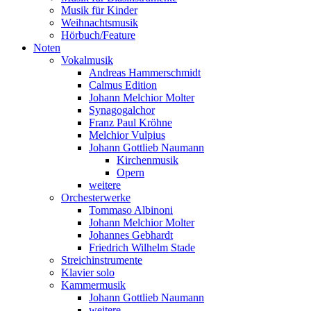
Musik für Kinder
Weihnachtsmusik
Hörbuch/Feature
Noten
Vokalmusik
Andreas Hammerschmidt
Calmus Edition
Johann Melchior Molter
Synagogalchor
Franz Paul Kröhne
Melchior Vulpius
Johann Gottlieb Naumann
Kirchenmusik
Opern
weitere
Orchesterwerke
Tommaso Albinoni
Johann Melchior Molter
Johannes Gebhardt
Friedrich Wilhelm Stade
Streichinstrumente
Klavier solo
Kammermusik
Johann Gottlieb Naumann
weitere