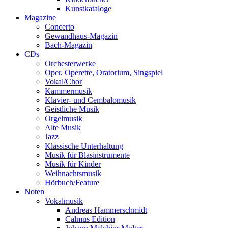
Kunstkataloge
Magazine
Concerto
Gewandhaus-Magazin
Bach-Magazin
CDs
Orchesterwerke
Oper, Operette, Oratorium, Singspiel
Vokal/Chor
Kammermusik
Klavier- und Cembalomusik
Geistliche Musik
Orgelmusik
Alte Musik
Jazz
Klassische Unterhaltung
Musik für Blasinstrumente
Musik für Kinder
Weihnachtsmusik
Hörbuch/Feature
Noten
Vokalmusik
Andreas Hammerschmidt
Calmus Edition