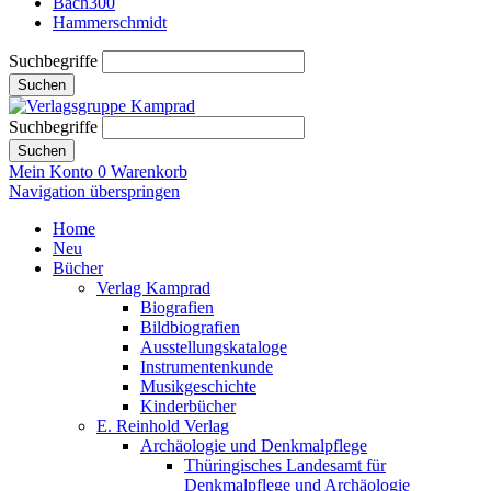
Bach300
Hammerschmidt
Suchbegriffe
Suchen
Suchbegriffe
Suchen
Mein Konto
0
Warenkorb
Navigation überspringen
Home
Neu
Bücher
Verlag Kamprad
Biografien
Bildbiografien
Ausstellungskataloge
Instrumentenkunde
Musikgeschichte
Kinderbücher
E. Reinhold Verlag
Archäologie und Denkmalpflege
Thüringisches Landesamt für
Denkmalpflege und Archäologie