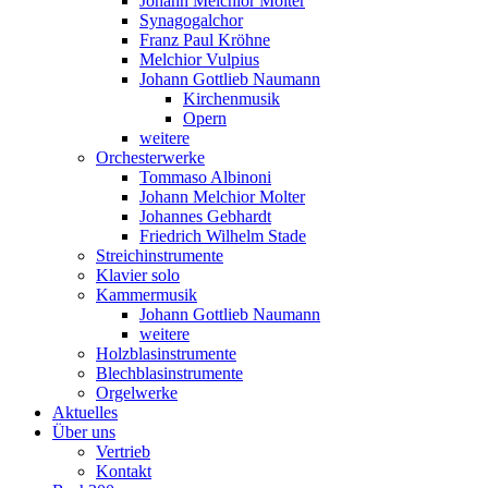
Johann Melchior Molter
Synagogalchor
Franz Paul Kröhne
Melchior Vulpius
Johann Gottlieb Naumann
Kirchenmusik
Opern
weitere
Orchesterwerke
Tommaso Albinoni
Johann Melchior Molter
Johannes Gebhardt
Friedrich Wilhelm Stade
Streichinstrumente
Klavier solo
Kammermusik
Johann Gottlieb Naumann
weitere
Holzblasinstrumente
Blechblasinstrumente
Orgelwerke
Aktuelles
Über uns
Vertrieb
Kontakt