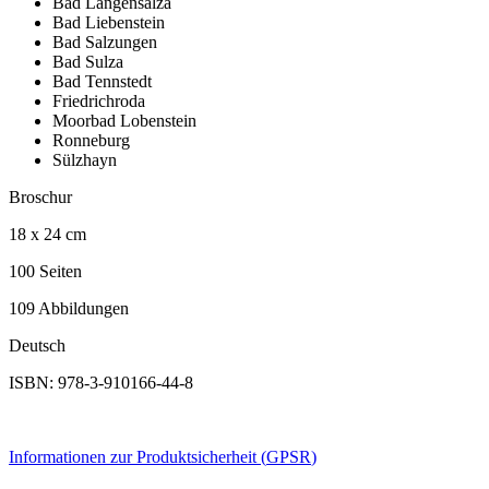
Bad Langensalza
Bad Liebenstein
Bad Salzungen
Bad Sulza
Bad Tennstedt
Friedrichroda
Moorbad Lobenstein
Ronneburg
Sülzhayn
Broschur
18 x 24 cm
100 Seiten
109 Abbildungen
Deutsch
ISBN: 978-3-910166-44-8
Informationen zur Produktsicherheit (
GPSR
)