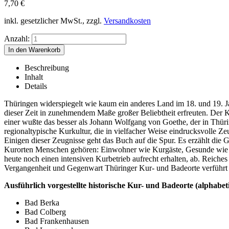
7,70
€
inkl. gesetzlicher MwSt., zzgl.
Versandkosten
Anzahl:
Beschreibung
Inhalt
Details
Thüringen widerspiegelt wie kaum ein anderes Land im 18. und 19. J
dieser Zeit in zunehmendem Maße großer Beliebtheit erfreuten. Der Kur
einer wußte das besser als Johann Wolfgang von Goethe, der in Thüring
regionaltypische Kurkultur, die in vielfacher Weise eindrucksvolle Zeu
Einigen dieser Zeugnisse geht das Buch auf die Spur. Es erzählt die G
Kurorten Menschen gehören: Einwohner wie Kurgäste, Gesunde wie Ge
heute noch einen intensiven Kurbetrieb aufrecht erhalten, ab. Reiches
Vergangenheit und Gegenwart Thüringer Kur- und Badeorte verführt
Ausführlich vorgestellte historische Kur- und Badeorte (alphabet
Bad Berka
Bad Colberg
Bad Frankenhausen