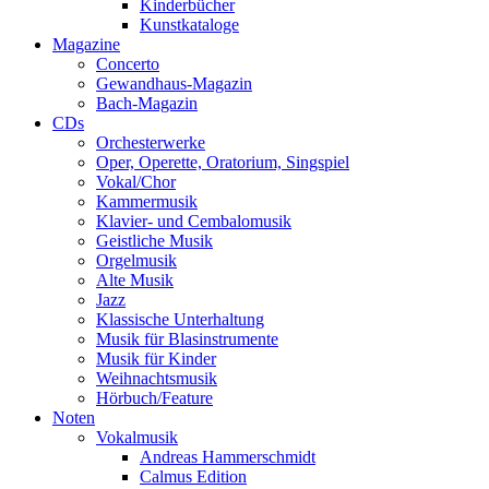
Kinderbücher
Kunstkataloge
Magazine
Concerto
Gewandhaus-Magazin
Bach-Magazin
CDs
Orchesterwerke
Oper, Operette, Oratorium, Singspiel
Vokal/Chor
Kammermusik
Klavier- und Cembalomusik
Geistliche Musik
Orgelmusik
Alte Musik
Jazz
Klassische Unterhaltung
Musik für Blasinstrumente
Musik für Kinder
Weihnachtsmusik
Hörbuch/Feature
Noten
Vokalmusik
Andreas Hammerschmidt
Calmus Edition