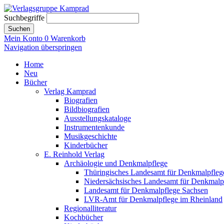
Suchbegriffe
Suchen
Mein Konto
0
Warenkorb
Navigation überspringen
Home
Neu
Bücher
Verlag Kamprad
Biografien
Bildbiografien
Ausstellungskataloge
Instrumentenkunde
Musikgeschichte
Kinderbücher
E. Reinhold Verlag
Archäologie und Denkmalpflege
Thüringisches Landesamt für Denkmalpfleg
Niedersächsisches Landesamt für Denkmalp
Landesamt für Denkmalpflege Sachsen
LVR-Amt für Denkmalpflege im Rheinland
Regionalliteratur
Kochbücher