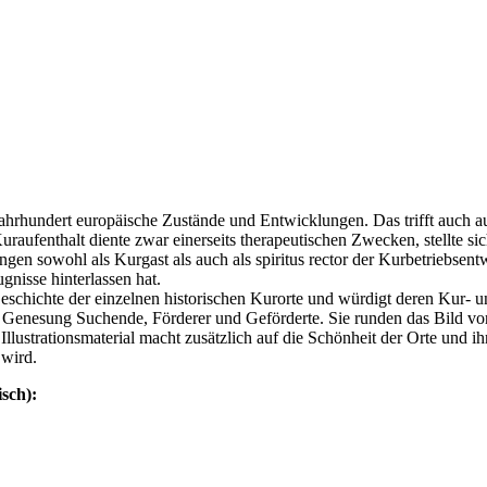
ahrhundert europäische Zustände und Entwicklungen. Das trifft auch a
aufenthalt diente zwar einerseits therapeutischen Zwecken, stellte sic
en sowohl als Kurgast als auch als spiritus rector der Kurbetriebsentw
gnisse hinterlassen hat.
eschichte der einzelnen historischen Kurorte und würdigt deren Kur- un
nesung Suchende, Förderer und Geförderte. Sie runden das Bild von 
 Illustrationsmaterial macht zusätzlich auf die Schönheit der Orte und 
 wird.
isch):