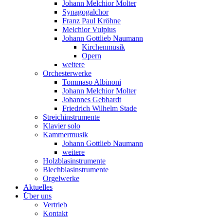
Johann Melchior Molter
Synagogalchor
Franz Paul Kröhne
Melchior Vulpius
Johann Gottlieb Naumann
Kirchenmusik
Opern
weitere
Orchesterwerke
Tommaso Albinoni
Johann Melchior Molter
Johannes Gebhardt
Friedrich Wilhelm Stade
Streichinstrumente
Klavier solo
Kammermusik
Johann Gottlieb Naumann
weitere
Holzblasinstrumente
Blechblasinstrumente
Orgelwerke
Aktuelles
Über uns
Vertrieb
Kontakt