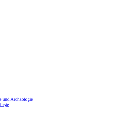
e und Archäologie
flege