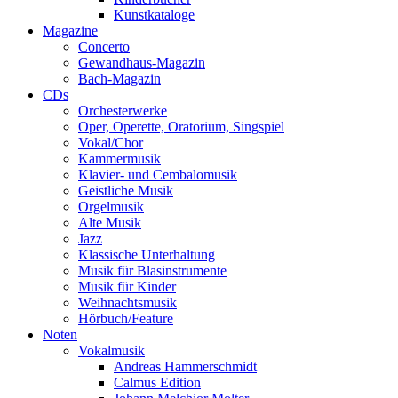
Kunstkataloge
Magazine
Concerto
Gewandhaus-Magazin
Bach-Magazin
CDs
Orchesterwerke
Oper, Operette, Oratorium, Singspiel
Vokal/Chor
Kammermusik
Klavier- und Cembalomusik
Geistliche Musik
Orgelmusik
Alte Musik
Jazz
Klassische Unterhaltung
Musik für Blasinstrumente
Musik für Kinder
Weihnachtsmusik
Hörbuch/Feature
Noten
Vokalmusik
Andreas Hammerschmidt
Calmus Edition