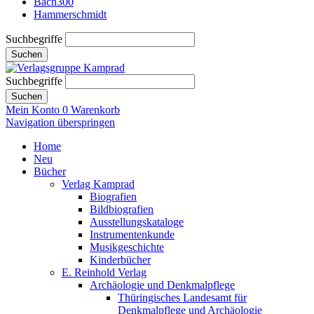
Bach300
Hammerschmidt
Suchbegriffe
Suchen
Suchbegriffe
Suchen
Mein Konto
0
Warenkorb
Navigation überspringen
Home
Neu
Bücher
Verlag Kamprad
Biografien
Bildbiografien
Ausstellungskataloge
Instrumentenkunde
Musikgeschichte
Kinderbücher
E. Reinhold Verlag
Archäologie und Denkmalpflege
Thüringisches Landesamt für
Denkmalpflege und Archäologie