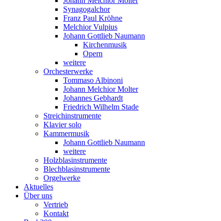
Johann Melchior Molter
Synagogalchor
Franz Paul Kröhne
Melchior Vulpius
Johann Gottlieb Naumann
Kirchenmusik
Opern
weitere
Orchesterwerke
Tommaso Albinoni
Johann Melchior Molter
Johannes Gebhardt
Friedrich Wilhelm Stade
Streichinstrumente
Klavier solo
Kammermusik
Johann Gottlieb Naumann
weitere
Holzblasinstrumente
Blechblasinstrumente
Orgelwerke
Aktuelles
Über uns
Vertrieb
Kontakt