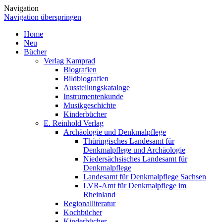
Navigation
Navigation überspringen
Home
Neu
Bücher
Verlag Kamprad
Biografien
Bildbiografien
Ausstellungskataloge
Instrumentenkunde
Musikgeschichte
Kinderbücher
E. Reinhold Verlag
Archäologie und Denkmalpflege
Thüringisches Landesamt für
Denkmalpflege und Archäologie
Niedersächsisches Landesamt für
Denkmalpflege
Landesamt für Denkmalpflege Sachsen
LVR-Amt für Denkmalpflege im
Rheinland
Regionalliteratur
Kochbücher
Kinderbücher