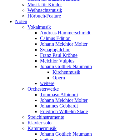
Musik für Kinder
Weihnachtsmusik
Hörbuch/Feature
Noten
Vokalmusik
Andreas Hammerschmidt
Calmus Edition
Johann Melchior Molter
Synagogalchor
Franz Paul Kröhne
Melchior Vulpius
Johann Gottlieb Naumann
Kirchenmusik
Opern
weitere
Orchesterwerke
Tommaso Albinoni
Johann Melchior Molter
Johannes Gebhardt
Friedrich Wilhelm Stade
Streichinstrumente
Klavier solo
Kammermusik
Johann Gottlieb Naumann
weitere