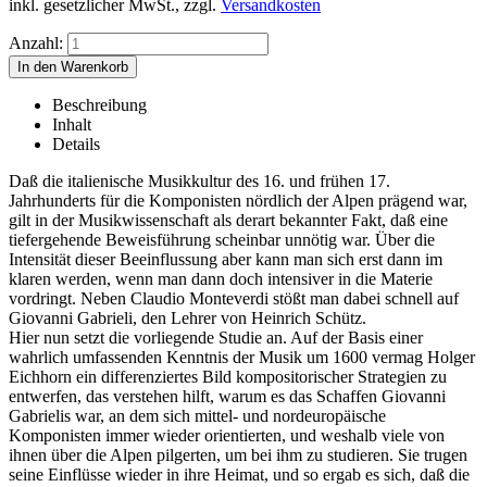
inkl. gesetzlicher MwSt., zzgl.
Versandkosten
Anzahl:
Beschreibung
Inhalt
Details
Daß die italienische Musikkultur des 16. und frühen 17.
Jahrhunderts für die Komponisten nördlich der Alpen prägend war,
gilt in der Musikwissenschaft als derart bekannter Fakt, daß eine
tiefergehende Beweisführung scheinbar unnötig war. Über die
Intensität dieser Beeinflussung aber kann man sich erst dann im
klaren werden, wenn man dann doch intensiver in die Materie
vordringt. Neben Claudio Monteverdi stößt man dabei schnell auf
Giovanni Gabrieli, den Lehrer von Heinrich Schütz.
Hier nun setzt die vorliegende Studie an. Auf der Basis einer
wahrlich umfassenden Kenntnis der Musik um 1600 vermag Holger
Eichhorn ein differenziertes Bild kompositorischer Strategien zu
entwerfen, das verstehen hilft, warum es das Schaffen Giovanni
Gabrielis war, an dem sich mittel- und nordeuropäische
Komponisten immer wieder orientierten, und weshalb viele von
ihnen über die Alpen pilgerten, um bei ihm zu studieren. Sie trugen
seine Einflüsse wieder in ihre Heimat, und so ergab es sich, daß die