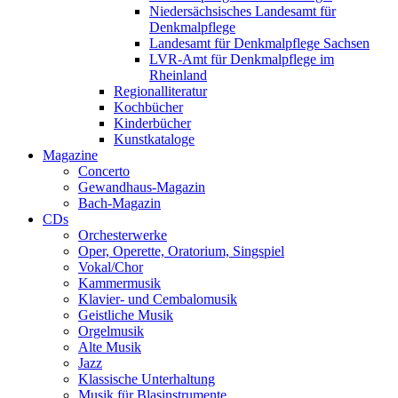
Niedersächsisches Landesamt für
Denkmalpflege
Landesamt für Denkmalpflege Sachsen
LVR-Amt für Denkmalpflege im
Rheinland
Regionalliteratur
Kochbücher
Kinderbücher
Kunstkataloge
Magazine
Concerto
Gewandhaus-Magazin
Bach-Magazin
CDs
Orchesterwerke
Oper, Operette, Oratorium, Singspiel
Vokal/Chor
Kammermusik
Klavier- und Cembalomusik
Geistliche Musik
Orgelmusik
Alte Musik
Jazz
Klassische Unterhaltung
Musik für Blasinstrumente