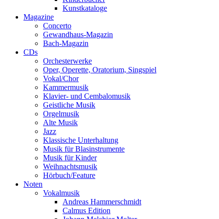
Kunstkataloge
Magazine
Concerto
Gewandhaus-Magazin
Bach-Magazin
CDs
Orchesterwerke
Oper, Operette, Oratorium, Singspiel
Vokal/Chor
Kammermusik
Klavier- und Cembalomusik
Geistliche Musik
Orgelmusik
Alte Musik
Jazz
Klassische Unterhaltung
Musik für Blasinstrumente
Musik für Kinder
Weihnachtsmusik
Hörbuch/Feature
Noten
Vokalmusik
Andreas Hammerschmidt
Calmus Edition