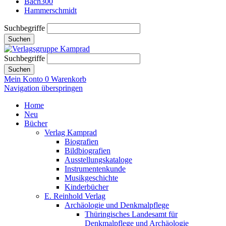
Bach300
Hammerschmidt
Suchbegriffe
Suchen
Suchbegriffe
Suchen
Mein Konto
0
Warenkorb
Navigation überspringen
Home
Neu
Bücher
Verlag Kamprad
Biografien
Bildbiografien
Ausstellungskataloge
Instrumentenkunde
Musikgeschichte
Kinderbücher
E. Reinhold Verlag
Archäologie und Denkmalpflege
Thüringisches Landesamt für
Denkmalpflege und Archäologie