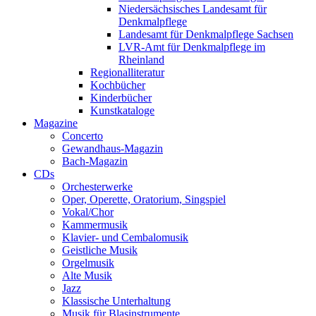
Niedersächsisches Landesamt für
Denkmalpflege
Landesamt für Denkmalpflege Sachsen
LVR-Amt für Denkmalpflege im
Rheinland
Regionalliteratur
Kochbücher
Kinderbücher
Kunstkataloge
Magazine
Concerto
Gewandhaus-Magazin
Bach-Magazin
CDs
Orchesterwerke
Oper, Operette, Oratorium, Singspiel
Vokal/Chor
Kammermusik
Klavier- und Cembalomusik
Geistliche Musik
Orgelmusik
Alte Musik
Jazz
Klassische Unterhaltung
Musik für Blasinstrumente