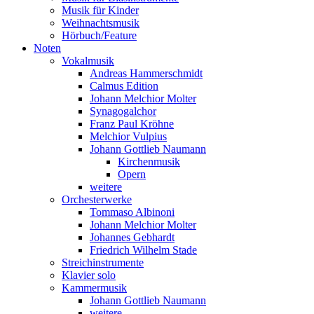
Musik für Kinder
Weihnachtsmusik
Hörbuch/Feature
Noten
Vokalmusik
Andreas Hammerschmidt
Calmus Edition
Johann Melchior Molter
Synagogalchor
Franz Paul Kröhne
Melchior Vulpius
Johann Gottlieb Naumann
Kirchenmusik
Opern
weitere
Orchesterwerke
Tommaso Albinoni
Johann Melchior Molter
Johannes Gebhardt
Friedrich Wilhelm Stade
Streichinstrumente
Klavier solo
Kammermusik
Johann Gottlieb Naumann
weitere