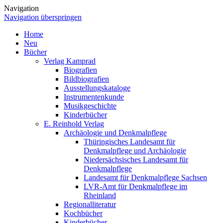
Navigation
Navigation überspringen
Home
Neu
Bücher
Verlag Kamprad
Biografien
Bildbiografien
Ausstellungskataloge
Instrumentenkunde
Musikgeschichte
Kinderbücher
E. Reinhold Verlag
Archäologie und Denkmalpflege
Thüringisches Landesamt für
Denkmalpflege und Archäologie
Niedersächsisches Landesamt für
Denkmalpflege
Landesamt für Denkmalpflege Sachsen
LVR-Amt für Denkmalpflege im
Rheinland
Regionalliteratur
Kochbücher
Kinderbücher