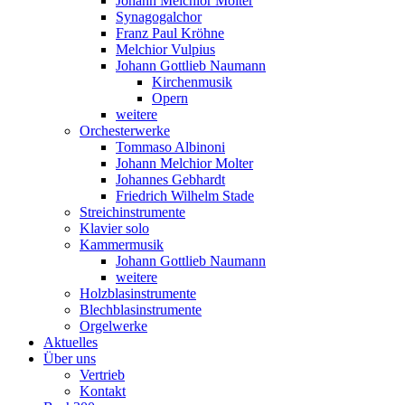
Johann Melchior Molter
Synagogalchor
Franz Paul Kröhne
Melchior Vulpius
Johann Gottlieb Naumann
Kirchenmusik
Opern
weitere
Orchesterwerke
Tommaso Albinoni
Johann Melchior Molter
Johannes Gebhardt
Friedrich Wilhelm Stade
Streichinstrumente
Klavier solo
Kammermusik
Johann Gottlieb Naumann
weitere
Holzblasinstrumente
Blechblasinstrumente
Orgelwerke
Aktuelles
Über uns
Vertrieb
Kontakt