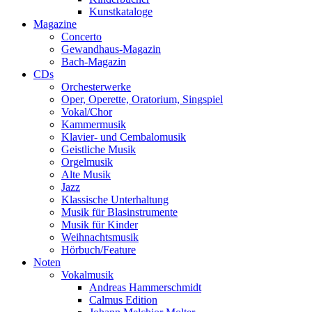
Kunstkataloge
Magazine
Concerto
Gewandhaus-Magazin
Bach-Magazin
CDs
Orchesterwerke
Oper, Operette, Oratorium, Singspiel
Vokal/Chor
Kammermusik
Klavier- und Cembalomusik
Geistliche Musik
Orgelmusik
Alte Musik
Jazz
Klassische Unterhaltung
Musik für Blasinstrumente
Musik für Kinder
Weihnachtsmusik
Hörbuch/Feature
Noten
Vokalmusik
Andreas Hammerschmidt
Calmus Edition