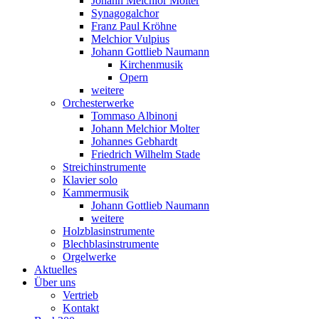
Johann Melchior Molter
Synagogalchor
Franz Paul Kröhne
Melchior Vulpius
Johann Gottlieb Naumann
Kirchenmusik
Opern
weitere
Orchesterwerke
Tommaso Albinoni
Johann Melchior Molter
Johannes Gebhardt
Friedrich Wilhelm Stade
Streichinstrumente
Klavier solo
Kammermusik
Johann Gottlieb Naumann
weitere
Holzblasinstrumente
Blechblasinstrumente
Orgelwerke
Aktuelles
Über uns
Vertrieb
Kontakt