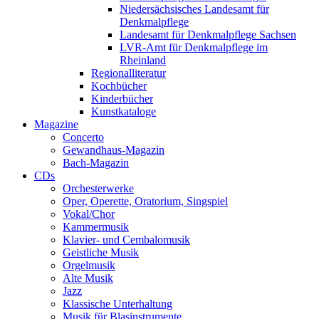
Niedersächsisches Landesamt für
Denkmalpflege
Landesamt für Denkmalpflege Sachsen
LVR-Amt für Denkmalpflege im
Rheinland
Regionalliteratur
Kochbücher
Kinderbücher
Kunstkataloge
Magazine
Concerto
Gewandhaus-Magazin
Bach-Magazin
CDs
Orchesterwerke
Oper, Operette, Oratorium, Singspiel
Vokal/Chor
Kammermusik
Klavier- und Cembalomusik
Geistliche Musik
Orgelmusik
Alte Musik
Jazz
Klassische Unterhaltung
Musik für Blasinstrumente