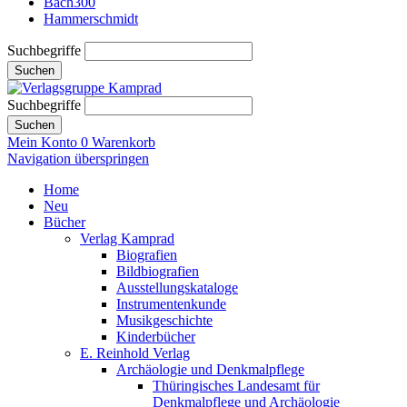
Bach300
Hammerschmidt
Suchbegriffe
Suchen
Suchbegriffe
Suchen
Mein Konto
0
Warenkorb
Navigation überspringen
Home
Neu
Bücher
Verlag Kamprad
Biografien
Bildbiografien
Ausstellungskataloge
Instrumentenkunde
Musikgeschichte
Kinderbücher
E. Reinhold Verlag
Archäologie und Denkmalpflege
Thüringisches Landesamt für
Denkmalpflege und Archäologie