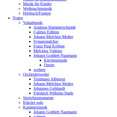
Musik für Kinder
Weihnachtsmusik
Hörbuch/Feature
Noten
Vokalmusik
Andreas Hammerschmidt
Calmus Edition
Johann Melchior Molter
Synagogalchor
Franz Paul Kröhne
Melchior Vulpius
Johann Gottlieb Naumann
Kirchenmusik
Opern
weitere
Orchesterwerke
Tommaso Albinoni
Johann Melchior Molter
Johannes Gebhardt
Friedrich Wilhelm Stade
Streichinstrumente
Klavier solo
Kammermusik
Johann Gottlieb Naumann
weitere