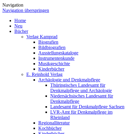
Navigation
Navigation überspringen
Home
Neu
Bücher
Verlag Kamprad
Biografien
Bildbiografien
Ausstellungskataloge
Instrumentenkunde
Musikgeschichte
Kinderbücher
E. Reinhold Verlag
Archäologie und Denkmalpflege
Thüringisches Landesamt für
Denkmalpflege und Archäologie
Niedersächsisches Landesamt für
Denkmalpflege
Landesamt für Denkmalpflege Sachsen
LVR-Amt für Denkmalpflege im
Rheinland
Regionalliteratur
Kochbücher
Kinderbücher