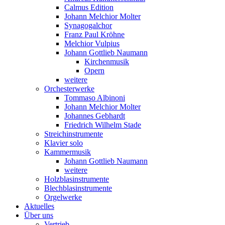
Calmus Edition
Johann Melchior Molter
Synagogalchor
Franz Paul Kröhne
Melchior Vulpius
Johann Gottlieb Naumann
Kirchenmusik
Opern
weitere
Orchesterwerke
Tommaso Albinoni
Johann Melchior Molter
Johannes Gebhardt
Friedrich Wilhelm Stade
Streichinstrumente
Klavier solo
Kammermusik
Johann Gottlieb Naumann
weitere
Holzblasinstrumente
Blechblasinstrumente
Orgelwerke
Aktuelles
Über uns
Vertrieb