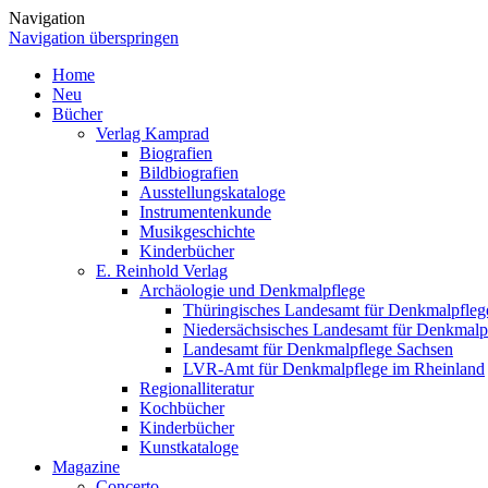
Navigation
Navigation überspringen
Home
Neu
Bücher
Verlag Kamprad
Biografien
Bildbiografien
Ausstellungskataloge
Instrumentenkunde
Musikgeschichte
Kinderbücher
E. Reinhold Verlag
Archäologie und Denkmalpflege
Thüringisches Landesamt für Denkmalpfleg
Niedersächsisches Landesamt für Denkmalp
Landesamt für Denkmalpflege Sachsen
LVR-Amt für Denkmalpflege im Rheinland
Regionalliteratur
Kochbücher
Kinderbücher
Kunstkataloge
Magazine
Concerto