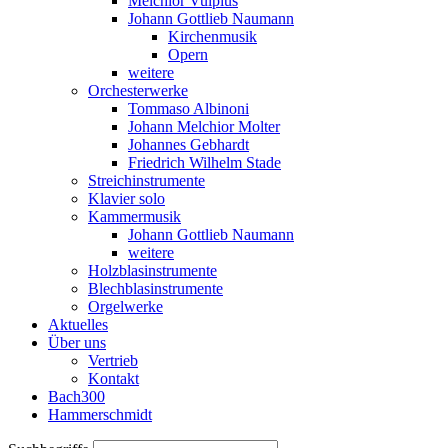
Melchior Vulpius
Johann Gottlieb Naumann
Kirchenmusik
Opern
weitere
Orchesterwerke
Tommaso Albinoni
Johann Melchior Molter
Johannes Gebhardt
Friedrich Wilhelm Stade
Streichinstrumente
Klavier solo
Kammermusik
Johann Gottlieb Naumann
weitere
Holzblasinstrumente
Blechblasinstrumente
Orgelwerke
Aktuelles
Über uns
Vertrieb
Kontakt
Bach300
Hammerschmidt