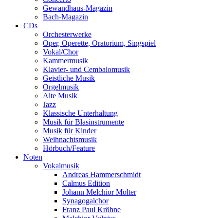
Gewandhaus-Magazin
Bach-Magazin
CDs
Orchesterwerke
Oper, Operette, Oratorium, Singspiel
Vokal/Chor
Kammermusik
Klavier- und Cembalomusik
Geistliche Musik
Orgelmusik
Alte Musik
Jazz
Klassische Unterhaltung
Musik für Blasinstrumente
Musik für Kinder
Weihnachtsmusik
Hörbuch/Feature
Noten
Vokalmusik
Andreas Hammerschmidt
Calmus Edition
Johann Melchior Molter
Synagogalchor
Franz Paul Kröhne