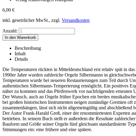
6,00
€
inkl. gesetzlicher MwSt., zzgl.
Versandkosten
Anzahl:
Beschreibung
Inhalt
Details
Die Temperaturen rückten in Mitteldeutschland erst relativ spät in 
1990er Jahre wurden zahlreiche Orgeln Silbermanns in gleichschwebe
Temperaturen wurde bei neueren Restaurierungen zum Teil durch Unsic
authentischen Silbermann-Temperierung ermöglicht. Ein positives Erge
näher zu kommen und das Pfeifenwerk vor nachfolgenden erneuten
Der Wunsch, auch an Orgeln früher Epochen ein breites musikalisches
bei großen historischen Instrumenten neigen zuständige Gremien oft 
zusammenhängen, lässt sich nicht allgemeingültig und abschließend be
Der Autor Frank-Harald Greß, einer der renommiertesten Experten a
betrieben. In seinem Buch stellt er außerdem die Resultate zahlreiche
Bauform und Größe seiner Orgeln fünf gleichsam standardisierte Type
Stimmungen ein: eine frühere und eine spätere.