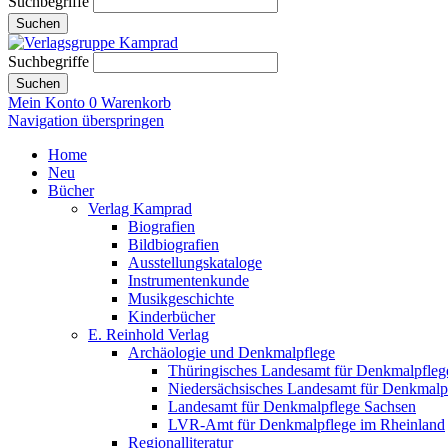
Suchbegriffe
Suchen
Suchbegriffe
Suchen
Mein Konto
0
Warenkorb
Navigation überspringen
Home
Neu
Bücher
Verlag Kamprad
Biografien
Bildbiografien
Ausstellungskataloge
Instrumentenkunde
Musikgeschichte
Kinderbücher
E. Reinhold Verlag
Archäologie und Denkmalpflege
Thüringisches Landesamt für Denkmalpfleg
Niedersächsisches Landesamt für Denkmalp
Landesamt für Denkmalpflege Sachsen
LVR-Amt für Denkmalpflege im Rheinland
Regionalliteratur