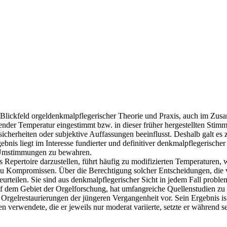
das Blickfeld orgeldenkmalpflegerischer Theorie und Praxis, auch im Z
nder Temperatur eingestimmt bzw. in dieser früher hergestellten Stim
herheiten oder subjektive Auffassungen beeinflusst. Deshalb galt es 
bnis liegt im Interesse fundierter und definitiver denkmalpflegerische
 Umstimmungen zu bewahren.
 Repertoire darzustellen, führt häufig zu modifizierten Temperaturen
zu Kompromissen. Über die Berechtigung solcher Entscheidungen, die v
urteilen. Sie sind aus denkmalpflegerischer Sicht in jedem Fall proble
uf dem Gebiet der Orgelforschung, hat umfangreiche Quellenstudien z
r Orgelrestaurierungen der jüngeren Vergangenheit vor. Sein Ergebnis i
n verwendete, die er jeweils nur moderat variierte, setzte er während 