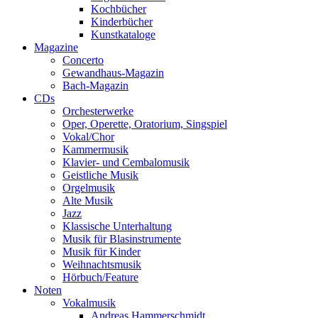
Kochbücher
Kinderbücher
Kunstkataloge
Magazine
Concerto
Gewandhaus-Magazin
Bach-Magazin
CDs
Orchesterwerke
Oper, Operette, Oratorium, Singspiel
Vokal/Chor
Kammermusik
Klavier- und Cembalomusik
Geistliche Musik
Orgelmusik
Alte Musik
Jazz
Klassische Unterhaltung
Musik für Blasinstrumente
Musik für Kinder
Weihnachtsmusik
Hörbuch/Feature
Noten
Vokalmusik
Andreas Hammerschmidt