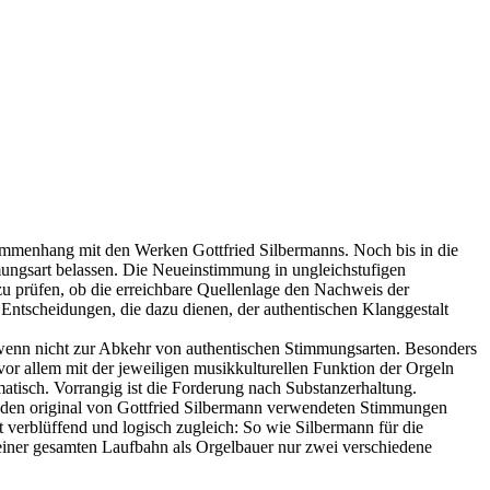
usammenhang mit den Werken Gottfried Silbermanns. Noch bis in die
mungsart belassen. Die Neueinstimmung in ungleichstufigen
zu prüfen, ob die erreichbare Quellenlage den Nachweis der
r Entscheidungen, die dazu dienen, der authentischen Klanggestalt
, wenn nicht zur Abkehr von authentischen Stimmungsarten. Besonders
or allem mit der jeweiligen musikkulturellen Funktion der Orgeln
matisch. Vorrangig ist die Forderung nach Substanzerhaltung.
u den original von Gottfried Silbermann verwendeten Stimmungen
st verblüffend und logisch zugleich: So wie Silbermann für die
seiner gesamten Laufbahn als Orgelbauer nur zwei verschiedene